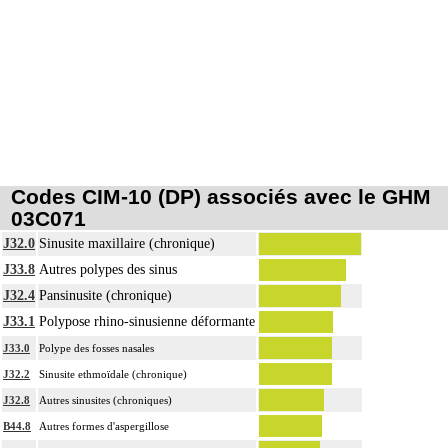
Codes CIM-10 (DP) associés avec le GHM
03C071
J32.0
Sinusite maxillaire (chronique)
J33.8
Autres polypes des sinus
J32.4
Pansinusite (chronique)
J33.1
Polypose rhino-sinusienne déformante
J33.0
Polype des fosses nasales
J32.2
Sinusite ethmoïdale (chronique)
J32.8
Autres sinusites (chroniques)
B44.8
Autres formes d'aspergillose