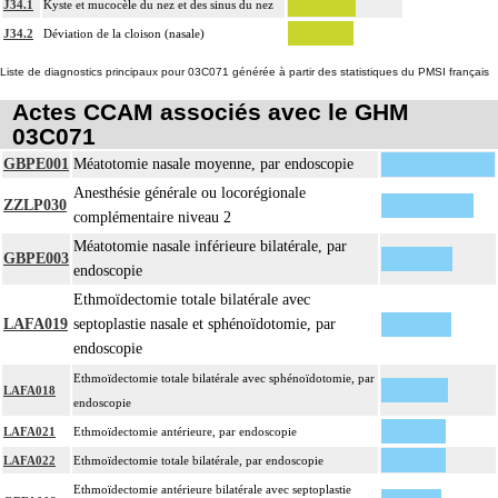
J34.1
Kyste et mucocèle du nez et des sinus du nez
J34.2
Déviation de la cloison (nasale)
Liste de diagnostics principaux pour 03C071 générée à partir des statistiques du PMSI français
Actes CCAM associés avec le GHM
03C071
GBPE001
Méatotomie nasale moyenne, par endoscopie
Anesthésie générale ou locorégionale
ZZLP030
complémentaire niveau 2
Méatotomie nasale inférieure bilatérale, par
GBPE003
endoscopie
Ethmoïdectomie totale bilatérale avec
LAFA019
septoplastie nasale et sphénoïdotomie, par
endoscopie
Ethmoïdectomie totale bilatérale avec sphénoïdotomie, par
LAFA018
endoscopie
LAFA021
Ethmoïdectomie antérieure, par endoscopie
LAFA022
Ethmoïdectomie totale bilatérale, par endoscopie
Ethmoïdectomie antérieure bilatérale avec septoplastie