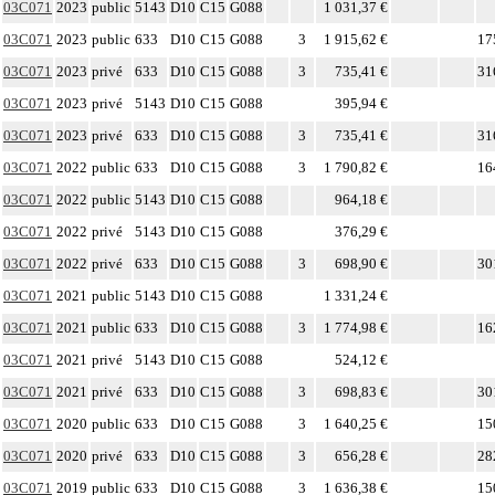
03C071
2023
public
5143
D10
C15
G088
1 031,37 €
03C071
2023
public
633
D10
C15
G088
3
1 915,62 €
17
03C071
2023
privé
633
D10
C15
G088
3
735,41 €
31
03C071
2023
privé
5143
D10
C15
G088
395,94 €
03C071
2023
privé
633
D10
C15
G088
3
735,41 €
31
03C071
2022
public
633
D10
C15
G088
3
1 790,82 €
16
03C071
2022
public
5143
D10
C15
G088
964,18 €
03C071
2022
privé
5143
D10
C15
G088
376,29 €
03C071
2022
privé
633
D10
C15
G088
3
698,90 €
30
03C071
2021
public
5143
D10
C15
G088
1 331,24 €
03C071
2021
public
633
D10
C15
G088
3
1 774,98 €
16
03C071
2021
privé
5143
D10
C15
G088
524,12 €
03C071
2021
privé
633
D10
C15
G088
3
698,83 €
30
03C071
2020
public
633
D10
C15
G088
3
1 640,25 €
15
03C071
2020
privé
633
D10
C15
G088
3
656,28 €
28
03C071
2019
public
633
D10
C15
G088
3
1 636,38 €
15