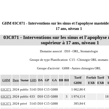
GHM 03C071 - Interventions sur les sinus et l'apophyse mastoïde
17 ans, niveau 1
03C071 - Interventions sur les sinus et l'apophyse
supérieur à 17 ans, niveau 1
Domaine associé : D10 - ORL, Stomatologie
Groupe de type Planification: C15 - Chirurgie ORL stomato
Groupe d'activité : G088 - Autres chirurgies ORL
Tarif
Forfait
Tarif
T
GHM
Date
Statut
GHS
DA
GP
GA
BB
BH
GHM
EXB
EXB
03C071
2024
public
5143
D10
C15
G088
1 062,86 €
03C071
2024
public
633
D10
C15
G088
3
1 974,11 €
18
03C071
2024
privé
5143
D10
C15
G088
395,94 €