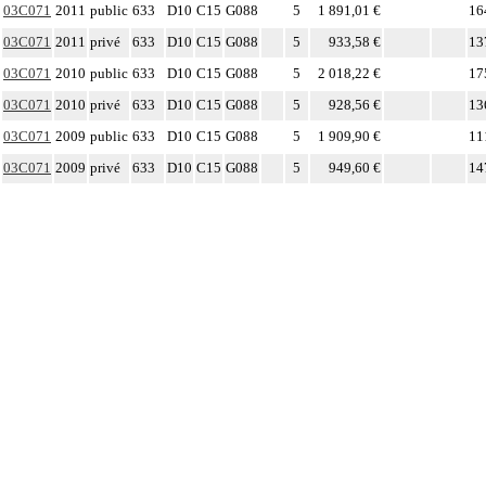
03C071
2011
public
633
D10
C15
G088
5
1 891,01 €
16
03C071
2011
privé
633
D10
C15
G088
5
933,58 €
13
03C071
2010
public
633
D10
C15
G088
5
2 018,22 €
17
03C071
2010
privé
633
D10
C15
G088
5
928,56 €
13
03C071
2009
public
633
D10
C15
G088
5
1 909,90 €
11
03C071
2009
privé
633
D10
C15
G088
5
949,60 €
14