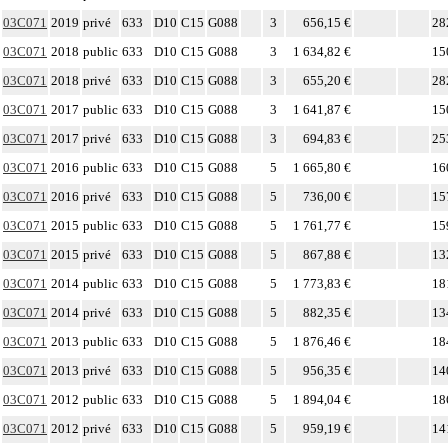
03C071
2019
privé
633
D10
C15
G088
3
656,15 €
28
03C071
2018
public
633
D10
C15
G088
3
1 634,82 €
15
03C071
2018
privé
633
D10
C15
G088
3
655,20 €
28
03C071
2017
public
633
D10
C15
G088
3
1 641,87 €
15
03C071
2017
privé
633
D10
C15
G088
3
694,83 €
25
03C071
2016
public
633
D10
C15
G088
5
1 665,80 €
16
03C071
2016
privé
633
D10
C15
G088
5
736,00 €
15
03C071
2015
public
633
D10
C15
G088
5
1 761,77 €
15
03C071
2015
privé
633
D10
C15
G088
5
867,88 €
13
03C071
2014
public
633
D10
C15
G088
5
1 773,83 €
18
03C071
2014
privé
633
D10
C15
G088
5
882,35 €
13
03C071
2013
public
633
D10
C15
G088
5
1 876,46 €
18
03C071
2013
privé
633
D10
C15
G088
5
956,35 €
14
03C071
2012
public
633
D10
C15
G088
5
1 894,04 €
18
03C071
2012
privé
633
D10
C15
G088
5
959,19 €
14