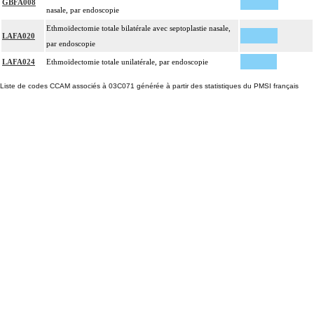
GBFA008
nasale, par endoscopie
Ethmoïdectomie totale bilatérale avec septoplastie nasale,
LAFA020
par endoscopie
LAFA024
Ethmoïdectomie totale unilatérale, par endoscopie
Liste de codes CCAM associés à 03C071 générée à partir des statistiques du PMSI français