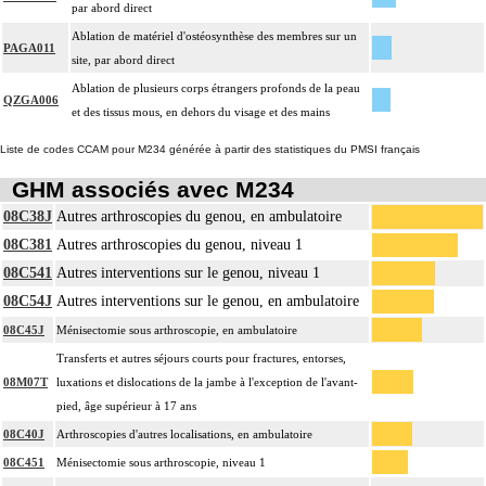
par abord direct
Ablation de matériel d'ostéosynthèse des membres sur un
PAGA011
site, par abord direct
Ablation de plusieurs corps étrangers profonds de la peau
QZGA006
et des tissus mous, en dehors du visage et des mains
Liste de codes CCAM pour M234 générée à partir des statistiques du PMSI français
GHM associés avec M234
08C38J
Autres arthroscopies du genou, en ambulatoire
08C381
Autres arthroscopies du genou, niveau 1
08C541
Autres interventions sur le genou, niveau 1
08C54J
Autres interventions sur le genou, en ambulatoire
08C45J
Ménisectomie sous arthroscopie, en ambulatoire
Transferts et autres séjours courts pour fractures, entorses,
08M07T
luxations et dislocations de la jambe à l'exception de l'avant-
pied, âge supérieur à 17 ans
08C40J
Arthroscopies d'autres localisations, en ambulatoire
08C451
Ménisectomie sous arthroscopie, niveau 1