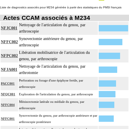
Liste de diagnostics associés pour M234 générée à partir des statistiques du PMSI français
Actes CCAM associés à M234
Nettoyage de l'articulation du genou, par
NFJC001
arthroscopie
Synovectomie antérieure du genou, par
NFFC002
arthroscopie
Libération mobilisatrice de l'articulation du
NFPC002
genou, par arthroscopie
Nettoyage de l'articulation du genou, par
NFJA001
arthrotomie
Perforation ou forage d'une épiphyse fertile, par
PACC001
arthroscopie
NFQC001
Exploration de l'articulation du genou, par arthroscopie
Méniscectomie latérale ou médiale du genou, par
NFFC004
arthroscopie
Synovectomie du genou, par arthroscopie antérieure et par
NFFC001
arthroscopie postérieure