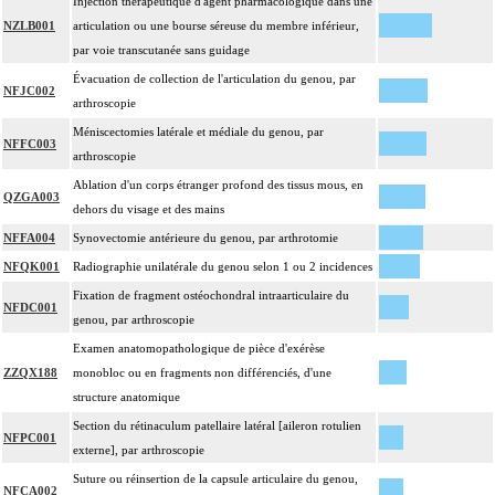
Injection thérapeutique d'agent pharmacologique dans une
NZLB001
articulation ou une bourse séreuse du membre inférieur,
par voie transcutanée sans guidage
Évacuation de collection de l'articulation du genou, par
NFJC002
arthroscopie
Méniscectomies latérale et médiale du genou, par
NFFC003
arthroscopie
Ablation d'un corps étranger profond des tissus mous, en
QZGA003
dehors du visage et des mains
NFFA004
Synovectomie antérieure du genou, par arthrotomie
NFQK001
Radiographie unilatérale du genou selon 1 ou 2 incidences
Fixation de fragment ostéochondral intraarticulaire du
NFDC001
genou, par arthroscopie
Examen anatomopathologique de pièce d'exérèse
ZZQX188
monobloc ou en fragments non différenciés, d'une
structure anatomique
Section du rétinaculum patellaire latéral [aileron rotulien
NFPC001
externe], par arthroscopie
Suture ou réinsertion de la capsule articulaire du genou,
NFCA002