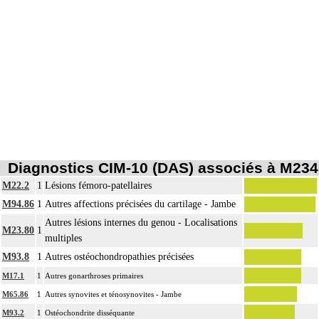
Diagnostics CIM-10 (DAS) associés à M234
M22.2
1
Lésions fémoro-patellaires
M94.86
1
Autres affections précisées du cartilage - Jambe
Autres lésions internes du genou - Localisations
M23.80
1
multiples
M93.8
1
Autres ostéochondropathies précisées
M17.1
1
Autres gonarthroses primaires
M65.86
1
Autres synovites et ténosynovites - Jambe
M93.2
1
Ostéochondrite disséquante