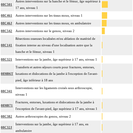
Autres interventions sur la hanche et le fémur, âge supérieur à
08C501
17 ans, niveau 1
08C461
Autres interventions sur les tissus mous, niveau 1
08C46J
Autres interventions sur les tissus mous, en ambulatoire
08C542
Autres interventions sur le genou, niveau 2
Résections osseuses localisées et/ou ablation de matériel de
08C141
fixation interne au niveau d'une localisation autre que la
hanche et le fémur, niveau 1
08C321
Interventions sur la jambe, âge supérieur à 17 ans, niveau 1
Transferts et autres séjours courts pour fractures, entorses,
08M06T
luxations et dislocations de la jambe à l'exception de l'avant-
pied, âge inférieur à 18 ans
Interventions sur les ligaments croisés sous arthroscopie,
08C341
niveau 1
Fractures, entorses, luxations et dislocations de la jambe à
08M071
l'exception de l'avant-pied, âge supérieur à 17 ans, niveau 1
08C382
Autres arthroscopies du genou, niveau 2
Interventions sur la jambe, âge supérieur à 17 ans, en
08C32J
ambulatoire