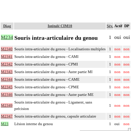
Diag
Intitulé CIM10
Sév.
Actif
DP
Souris intra-articulaire du genou
M234
1
oui
oui
M2340
Souris intra-articulaire du genou - Localisations multiples
1
non
non
M2341
Souris intra-articulaire du genou - CAMI
1
non
non
M2342
Souris intra-articulaire du genou - CPMI
1
non
non
M2343
Souris intra-articulaire du genou - Autre partie MI
1
non
non
M2344
Souris intra-articulaire du genou - CAME
1
non
non
M2345
Souris intra-articulaire du genou - CPME
1
non
non
M2346
Souris intra-articulaire du genou - Autre partie ME
1
non
non
Souris intra-articulaire du genou - Ligament, sans
M2349
1
non
non
précision
M2347
Souris intra-articulaire du genou, capsule articulaire
1
non
non
M23
Lésion interne du genou
1
oui
non