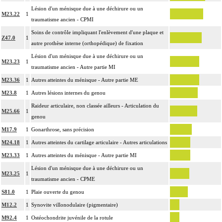
Lésion d'un ménisque due à une déchirure ou un
M23.22
1
traumatisme ancien - CPMI
Soins de contrôle impliquant l'enlèvement d'une plaque et
Z47.0
1
autre prothèse interne (orthopédique) de fixation
Lésion d'un ménisque due à une déchirure ou un
M23.23
1
traumatisme ancien - Autre partie MI
M23.36
1
Autres atteintes du ménisque - Autre partie ME
M23.8
1
Autres lésions internes du genou
Raideur articulaire, non classée ailleurs - Articulation du
M25.66
1
genou
M17.9
1
Gonarthrose, sans précision
M24.18
1
Autres atteintes du cartilage articulaire - Autres articulations
M23.33
1
Autres atteintes du ménisque - Autre partie MI
Lésion d'un ménisque due à une déchirure ou un
M23.25
1
traumatisme ancien - CPME
S81.0
1
Plaie ouverte du genou
M12.2
1
Synovite villonodulaire (pigmentaire)
M92.4
1
Ostéochondrite juvénile de la rotule