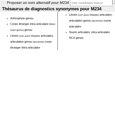
Proposer un nom alternatif pour M234
Thésaurus de diagnostics synonymes pour M234
Lésion
articulaire,
(voir aussi Maladie)
Arthrophyte genou
articulation genou
souris
(ancienne)
Corps étranger intra-articulaire
(libre)
articulaire
genou
(sauf genou)
Souris articulaire, intra-articulaire
Lésion
articulaire,
(voir aussi Maladie)
NCA genou
articulation genou
corps
(ancienne)
étranger intra-articulaire