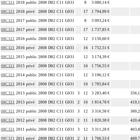
08C321
2018
public
2808
D02
C11
G031
8
3 080,14 €
08C321
2018
privé
2808
D02
C11
G031
17
1 794,99 €
08C321
2017
public
2808
D02
C11
G031
8
3 093,24 €
08C321
2017
privé
2808
D02
C11
G031
17
1 737,85 €
08C321
2016
public
2808
D02
C11
G031
12
3 150,60 €
08C321
2016
privé
2808
D02
C11
G031
16
1 752,51 €
08C321
2015
public
2808
D02
C11
G031
12
3 174,39 €
08C321
2015
privé
2808
D02
C11
G031
16
1 756,55 €
08C321
2014
public
2808
D02
C11
G031
12
3 196,12 €
08C321
2014
privé
2808
D02
C11
G031
16
1 785,84 €
08C321
2013
public
2808
D02
C11
G031
3
12
3 283,40 €
356,1
08C321
2013
privé
2808
D02
C11
G031
2
16
1 814,78 €
419,1
08C321
2012
public
2808
D02
C11
G031
3
12
3 316,58 €
360,2
08C321
2012
privé
2808
D02
C11
G031
2
11
1 820,38 €
420,4
08C321
2011
public
2808
D02
C11
G031
3
12
3 311,28 €
403,8
08C321
2011
privé
2808
D02
C11
G031
2
11
1 766,53 €
469,7