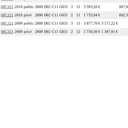
08C321
2010
public
2808
D02
C11
G031
3
12
3 593,26 €
967,0
08C321
2010
privé
2808
D02
C11
G031
2
11
1 755,94 €
692,3
08C321
2009
public
2808
D02
C11
G031
3
13
3 877,76 €
3 171,22 €
08C321
2009
privé
2808
D02
C11
G031
2
12
1 750,30 €
1 387,91 €