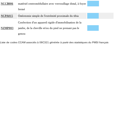
NCCB006
matériel centromédullaire avec verrouillage distal, à foyer
fermé
NCPA015
Ostéotomie simple de l'extrémité proximale du tibia
Confection d'un appareil rigide d'immobilisation de la
NZMP003
jambe, de la cheville et/ou du pied ne prenant pas le
genou
Liste de codes CCAM associés à 08C321 générée à partir des statistiques du PMSI français