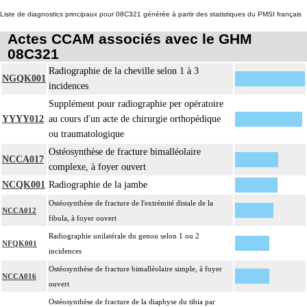
Liste de diagnostics principaux pour 08C321 générée à partir des statistiques du PMSI français
Actes CCAM associés avec le GHM
08C321
Radiographie de la cheville selon 1 à 3
NGQK001
incidences
Supplément pour radiographie per opératoire
YYYY012
au cours d'un acte de chirurgie orthopédique
ou traumatologique
Ostéosynthèse de fracture bimalléolaire
NCCA017
complexe, à foyer ouvert
NCQK001
Radiographie de la jambe
Ostéosynthèse de fracture de l'extrémité distale de la
NCCA012
fibula, à foyer ouvert
Radiographie unilatérale du genou selon 1 ou 2
NFQK001
incidences
Ostéosynthèse de fracture bimalléolaire simple, à foyer
NCCA016
ouvert
Ostéosynthèse de fracture de la diaphyse du tibia par