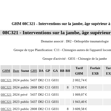
GHM 08C321 - Interventions sur la jambe, âge supérieur à 
08C321 - Interventions sur la jambe, âge supérieur
Domaine associé : D02 - Orthopédie traumatologie
Groupe de type Planification: C11 - Chirurgies autres de l'appareil loco
Groupe d'activité : G031 - Chirurgie de la jambe
Tarif
Forfait
Tar
GHM
Date
Statut
GHS
DA
GP
GA
BB
BH
GHM
EXB
EX
08C321
2024
public
5437
D02
C11
G031
2 002,74 €
08C321
2024
public
2808
D02
C11
G031
8
3 719,80 €
08C321
2024
privé
5437
D02
C11
G031
1 069,07 €
08C321
2023
public
5437
D02
C11
G031
1 943,40 €
08C321
2023
public
2808
D02
C11
G031
8
3 609,58 €