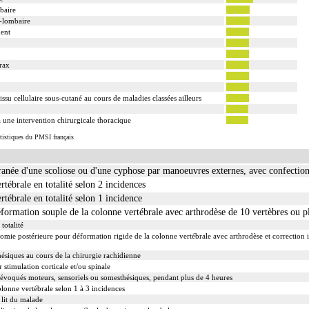
baire
o-lombaire
ment
orax
issu cellulaire sous-cutané au cours de maladies classées ailleurs
 une intervention chirurgicale thoracique
atistiques du PMSI français
née d'une scoliose ou d'une cyphose par manoeuvres externes, avec confection 
tébrale en totalité selon 2 incidences
tébrale en totalité selon 1 incidence
formation souple de la colonne vertébrale avec arthrodèse de 10 vertèbres ou pl
totalité
otomie postérieure pour déformation rigide de la colonne vertébrale avec arthrodèse et correction 
hésiques au cours de la chirurgie rachidienne
 stimulation corticale et/ou spinale
s évoqués moteurs, sensoriels ou somesthésiques, pendant plus de 4 heures
lonne vertébrale selon 1 à 3 incidences
 lit du malade