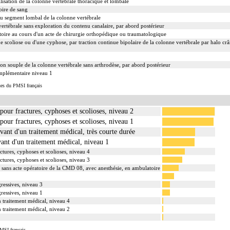
lisation de la colonne vertébrale thoracique et lombale
oire de sang
u segment lombal de la colonne vertébrale
vertébrale sans exploration du contenu canalaire, par abord postérieur
oire au cours d'un acte de chirurgie orthopédique ou traumatologique
 scoliose ou d'une cyphose, par traction continue bipolaire de la colonne vertébrale par halo crâ
on souple de la colonne vertébrale sans arthrodèse, par abord postérieur
mplémentaire niveau 1
ues du PMSI français
 pour fractures, cyphoses et scolioses, niveau 2
 pour fractures, cyphoses et scolioses, niveau 1
vant d'un traitement médical, très courte durée
vant d'un traitement médical, niveau 1
ctures, cyphoses et scolioses, niveau 4
ctures, cyphoses et scolioses, niveau 3
e sans acte opératoire de la CMD 08, avec anesthésie, en ambulatoire
gressives, niveau 3
gressives, niveau 1
n traitement médical, niveau 4
n traitement médical, niveau 2
MSI français