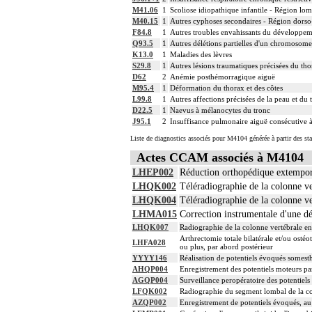
M41.06
1
Scoliose idiopathique infantile - Région lom
M40.15
1
Autres cyphoses secondaires - Région dors
F84.8
1
Autres troubles envahissants du développe
Q93.5
1
Autres délétions partielles d'un chromosome
K13.0
1
Maladies des lèvres
S29.8
1
Autres lésions traumatiques précisées du th
D62
2
Anémie posthémorragique aiguë
M95.4
1
Déformation du thorax et des côtes
L99.8
1
Autres affections précisées de la peau et du t
D22.5
1
Naevus à mélanocytes du tronc
J95.1
2
Insuffisance pulmonaire aiguë consécutive à
Liste de diagnostics associés pour M4104 générée à partir des st
Actes CCAM associés à M4104
LHEP002
Réduction orthopédique extempora
LHQK002
Téléradiographie de la colonne ver
LHQK004
Téléradiographie de la colonne ver
LHMA015
Correction instrumentale d'une dé
LHQK007
Radiographie de la colonne vertébrale en 
Arthrectomie totale bilatérale et/ou osté
LHFA028
ou plus, par abord postérieur
YYYY146
Réalisation de potentiels évoqués somest
AHQP004
Enregistrement des potentiels moteurs par
AGQP004
Surveillance peropératoire des potentiel
LFQK002
Radiographie du segment lombal de la co
AZQP002
Enregistrement de potentiels évoqués, au