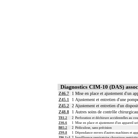
Diagnostics CIM-10 (DAS) assoc
Z46.7
1
Mise en place et ajustement d'un ap
Z45.1
1
Ajustement et entretien d'une pomp
Z45.2
2
Ajustement et entretien d'un disposit
Z48.8
1
Autres soins de contrôle chirurgicau
T81.2
2
Perforation et déchirure accidentelles au cou
Z46.6
1
Mise en place et ajustement d'un appareil ur
B85.2
2
Pédiculose, sans précision
Z99.8
1
Dépendance envers d'autres machines et appa
J96.1+1
2
Insuffisance respiratoire chronique restricti