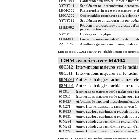
LEMP001
Confection d'un appareil rigide d'immobi
YYYY041
Supplément pour récupération peropérat
LEQK002
Radiographie du segment thoracique et d
LHCA002
Ostéosynthèse postérieure de la colonne 
YYYY012
Supplément pour radiographie per opérat
Réduction orthopédique progressive d'une
LHEB002
pelvien ou fémoral
YYYY033
Guidage radiologique
LHMA011
Correction instrumentale d'une déformati
ZZLP025
Anesthésie générale ou locorégionale co
Liste de codes CCAM pour M4104 générée à partir des statistiq
GHM associés avec M4104
08C512
Interventions majeures sur le rachis
08C511
Interventions majeures sur le rachis
08M29T
Autres pathologies rachidiennes rele
08M291
Autres pathologies rachidienne rele
08C514
Interventions majeures sur le rachis pour fra
08C513
Interventions majeures sur le rachis pour fra
08K02J
Affections de l'appareil musculosquelettiqu
08C271
Autres interventions sur le rachis, niveau 1
08K033
Autres tractions continues et réductions pro
08K031
Autres tractions continues et réductions pro
08M294
Autres pathologies rachidienne relevant d'u
08M292
Autres pathologies rachidienne relevant d'u
08C272
Autres interventions sur le rachis, niveau 2
Liste de GHM pour M4104 générée à partir des statistiques du P