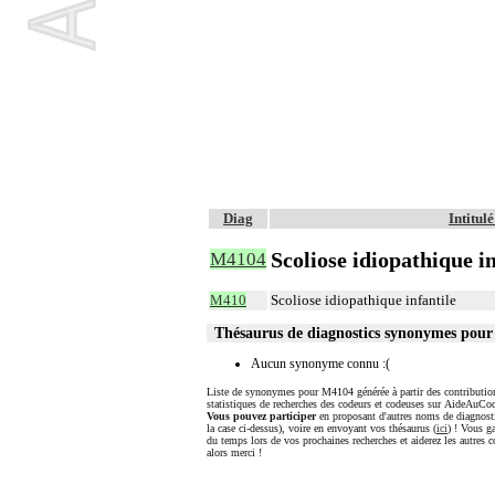
Diag
Intitul
Scoliose idiopathique in
M4104
M410
Scoliose idiopathique infantile
Thésaurus de diagnostics synonymes pou
Aucun synonyme connu :(
Liste de synonymes pour M4104 générée à partir des contribution
statistiques de recherches des codeurs et codeuses sur AideAuCod
Vous pouvez participer
en proposant d'autres noms de diagnost
la case ci-dessus), voire en envoyant vos thésaurus (
ici
) ! Vous g
du temps lors de vos prochaines recherches et aiderez les autres c
alors merci !