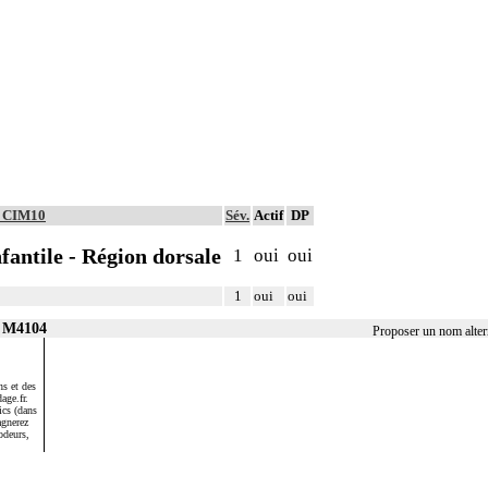
é CIM10
Sév.
Actif
DP
fantile - Région dorsale
1
oui
oui
1
oui
oui
r M4104
Proposer un nom alte
s et des
age.fr.
ics (dans
agnerez
odeurs,