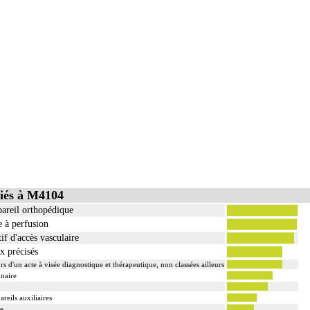
iés à M4104
pareil orthopédique
e à perfusion
if d'accès vasculaire
x précisés
rs d'un acte à visée diagnostique et thérapeutique, non classées ailleurs
inaire
reils auxiliaires
ve