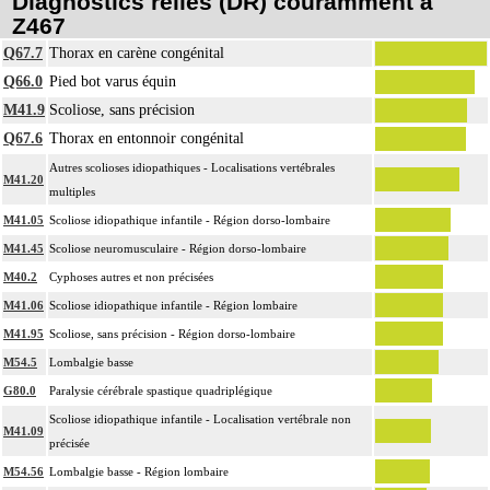
Diagnostics reliés (DR) couramment à
Z467
Q67.7
Thorax en carène congénital
Q66.0
Pied bot varus équin
M41.9
Scoliose, sans précision
Q67.6
Thorax en entonnoir congénital
Autres scolioses idiopathiques - Localisations vertébrales
M41.20
multiples
M41.05
Scoliose idiopathique infantile - Région dorso-lombaire
M41.45
Scoliose neuromusculaire - Région dorso-lombaire
M40.2
Cyphoses autres et non précisées
M41.06
Scoliose idiopathique infantile - Région lombaire
M41.95
Scoliose, sans précision - Région dorso-lombaire
M54.5
Lombalgie basse
G80.0
Paralysie cérébrale spastique quadriplégique
Scoliose idiopathique infantile - Localisation vertébrale non
M41.09
précisée
M54.56
Lombalgie basse - Région lombaire