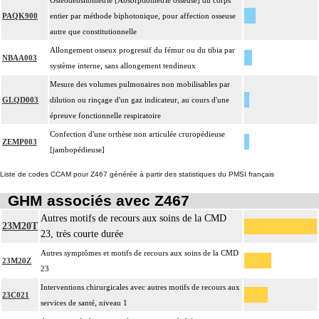
Ostéodensitométrie [Absorptiométrie osseuse] du corps
PAQK900
entier par méthode biphotonique, pour affection osseuse
autre que constitutionnelle
Allongement osseux progressif du fémur ou du tibia par
NBAA003
système interne, sans allongement tendineux
Mesure des volumes pulmonaires non mobilisables par
GLQD003
dilution ou rinçage d'un gaz indicateur, au cours d'une
épreuve fonctionnelle respiratoire
Confection d'une orthèse non articulée cruropédieuse
ZEMP003
[jambopédieuse]
Liste de codes CCAM pour Z467 générée à partir des statistiques du PMSI français
GHM associés avec Z467
Autres motifs de recours aux soins de la CMD
23M20T
23, très courte durée
Autres symptômes et motifs de recours aux soins de la CMD
23M20Z
23
Interventions chirurgicales avec autres motifs de recours aux
23C021
services de santé, niveau 1