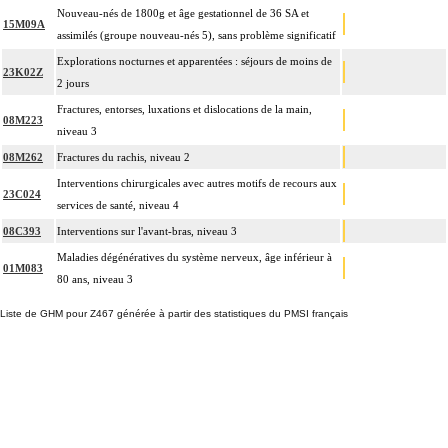
Nouveau-nés de 1800g et âge gestationnel de 36 SA et
15M09A
assimilés (groupe nouveau-nés 5), sans problème significatif
Explorations nocturnes et apparentées : séjours de moins de
23K02Z
2 jours
Fractures, entorses, luxations et dislocations de la main,
08M223
niveau 3
08M262
Fractures du rachis, niveau 2
Interventions chirurgicales avec autres motifs de recours aux
23C024
services de santé, niveau 4
08C393
Interventions sur l'avant-bras, niveau 3
Maladies dégénératives du système nerveux, âge inférieur à
01M083
80 ans, niveau 3
Liste de GHM pour Z467 générée à partir des statistiques du PMSI français