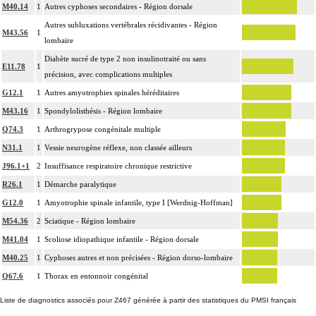
M40.14
1
Autres cyphoses secondaires - Région dorsale
Autres subluxations vertébrales récidivantes - Région
M43.56
1
lombaire
Diabète sucré de type 2 non insulinotraité ou sans
E11.78
1
précision, avec complications multiples
G12.1
1
Autres amyotrophies spinales héréditaires
M43.16
1
Spondylolisthésis - Région lombaire
Q74.3
1
Arthrogrypose congénitale multiple
N31.1
1
Vessie neurogène réflexe, non classée ailleurs
J96.1+1
2
Insuffisance respiratoire chronique restrictive
R26.1
1
Démarche paralytique
G12.0
1
Amyotrophie spinale infantile, type I [Werdnig-Hoffman]
M54.36
2
Sciatique - Région lombaire
M41.04
1
Scoliose idiopathique infantile - Région dorsale
M40.25
1
Cyphoses autres et non précisées - Région dorso-lombaire
Q67.6
1
Thorax en entonnoir congénital
Liste de diagnostics associés pour Z467 générée à partir des statistiques du PMSI français