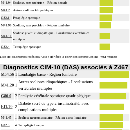
M41.94
Scoliose, sans précision - Région dorsale
M41.2
Autres scolioses idiopathiques
G82.1
Paraplégie spastique
M41.96
Scoliose, sans précision - Région lombaire
Scoliose juvénile idiopathique - Localisations vertébrales
M41.10
multiples
G82.4
Tétraplégie spastique
Liste de diagnostics reliés pour Z467 générée à partir des statistiques du PMSI français
Diagnostics CIM-10 (DAS) associés à Z467
M54.56
1
Lombalgie basse - Région lombaire
Autres scolioses idiopathiques - Localisations
M41.20
1
vertébrales multiples
G80.0
2
Paralysie cérébrale spastique quadriplégique
Diabète sucré de type 2 insulinotraité, avec
E11.70
2
complications multiples
M41.45
1
Scoliose neuromusculaire - Région dorso-lombaire
G82.3
4
Tétraplégie flasque