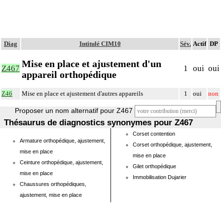
Diag
Intitulé CIM10
Sév.
Actif
DP
Mise en place et ajustement d'un
Z467
1
oui
oui
appareil orthopédique
Z46
Mise en place et ajustement d'autres appareils
1
oui
non
Proposer un nom alternatif pour Z467
Thésaurus de diagnostics synonymes pour Z467
Corset contention
Armature orthopédique, ajustement,
Corset orthopédique, ajustement,
mise en place
mise en place
Ceinture orthopédique, ajustement,
Gilet orthopédique
mise en place
Immobilisation Dujarier
Chaussures orthopédiques,
ajustement, mise en place