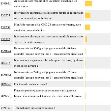
Autres motifs de recours chez un patient diabétique, en
23M08J
ambulatoire
Interventions chirurgicales avec autres motifs de recours aux
23C02J
services de santé, en ambulatoire
Motifs de recours de la CMD 23 sans acte opératoire, avec
23K03J
anesthésie, en ambulatoire
Interventions chirurgicales avec autres motifs de recours aux
23C022
services de santé, niveau 2
Nouveau-nés de 3300g et âge gestationnel de 40 SA et
15M05A
assimilés (groupe nouveau-nés 1), sans problème significatif
Interventions majeures sur le rachis pour fractures, cyphoses
08C512
et scolioses, niveau 2
Nouveau-nés de 2200g et âge gestationnel de 37 SA et
15M07A
assimilés (groupe nouveau-nés 3), sans problème significatif
08M263
Fractures du rachis, niveau 3
Fractures pathologiques et autres tumeurs malignes de
08M251
l'appareil musculosquelettique et du tissu conjonctif, niveau
1
04M163
Traumatismes thoraciques, niveau 3