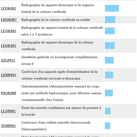
Radiographie du segment thoracique et du segment
LEQK002
lombal de la colonne vertébrale
LHQK007
Radiographie de la colonne vertébrale en totalité
Radiographie du segment lombal de la colonne vertébrale
LFQK002
selon 1 à 3 incidences
Radiographie du segment thoracique de la colonne
LEQK001
vertébrale
Anesthésie générale ou locorégionale complémentaire
ZZLP012
niveau 6
Confection d'un appareil rigide d'immobilisation de la
LDMP003
colonne vertébrale cervicale et thoracique
Ostéodensitométrie [Absorptiométrie osseuse] du corps
PAQK008
entier par méthode biphotonique, pour affection osseuse
constitutionnelle chez l'enfant
Étude des muscles ventilatoires par mesure de pression à
LLQP002
la bouche
Confection d'une orthèse articulée fémorocrurale
ZEMP001
[fémorojambière]