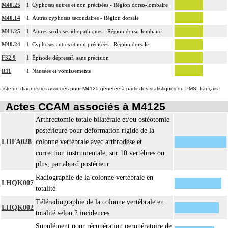
M40.25
1
Cyphoses autres et non précisées - Région dorso-lombaire
M40.14
1
Autres cyphoses secondaires - Région dorsale
M41.25
1
Autres scolioses idiopathiques - Région dorso-lombaire
M40.24
1
Cyphoses autres et non précisées - Région dorsale
F32.9
1
Épisode dépressif, sans précision
R11
1
Nausées et vomissements
Liste de diagnostics associés pour M4125 générée à partir des statistiques du PMSI français
Actes CCAM associés à M4125
Arthrectomie totale bilatérale et/ou ostéotomie
postérieure pour déformation rigide de la
LHFA028
colonne vertébrale avec arthrodèse et
correction instrumentale, sur 10 vertèbres ou
plus, par abord postérieur
Radiographie de la colonne vertébrale en
LHQK007
totalité
Téléradiographie de la colonne vertébrale en
LHQK002
totalité selon 2 incidences
Supplément pour récupération peropératoire de