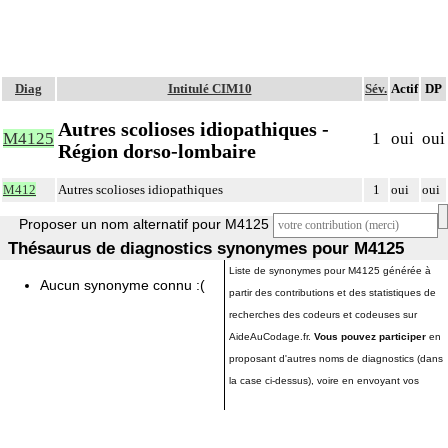
Diag
Intitulé CIM10
Sév.
Actif
DP
Autres scolioses idiopathiques -
M4125
1
oui
oui
Région dorso-lombaire
M412
Autres scolioses idiopathiques
1
oui
oui
Proposer un nom alternatif pour M4125
Thésaurus de diagnostics synonymes pour M4125
Liste de synonymes pour M4125 générée à
Aucun synonyme connu :(
partir des contributions et des statistiques de
recherches des codeurs et codeuses sur
AideAuCodage.fr.
Vous pouvez participer
en
proposant d'autres noms de diagnostics (dans
la case ci-dessus), voire en envoyant vos