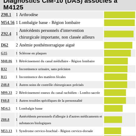
Diagnostics CIM-10 (DAS) associés à
M4125
Z98.1
1
Arthrodèse
M54.56
1
Lombalgie basse - Région lombaire
Antécédents personnels d'intervention
Z92.4
1
chirurgicale importante, non classée ailleurs
D62
2
Anémie posthémorragique aiguë
G35
1
Sclérose en plaques
M48.06
1
Rétrécissement du canal médullaire - Région lombaire
R32
1
Incontinence urinaire, sans précision
R15
1
Incontinence des matières fécales
Z48.8
1
Autres soins de contrôle chirurgicaux précisés
M99.33
2
Rétrécissement osseux du canal rachidien - Lombo-sacrée
F60.8
1
Autres troubles spécifiques de la personnalité
M54.5
1
Lombalgie basse
Antécédents personnels d'allergie à d'autres médicaments et
Z88.8
1
substances biologiques
M53.13
1
Syndrome cervico-brachial - Région cervico-dorsale