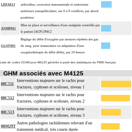
LHFA013
arthrodèse, correction instrumentale et ostéotomie
antérieure transpédiculaire, sur 6 à 9 vertèbres, par abord
postérieur
Mise en place et surveillance d'une analgésie contrôlée par
ANMP001
le patient [ACP] [PAC]
Réglage du débit d'oxygène par mesures répétées des gaz
GLQF001
du sang, pour instauration ou adaptation d'une
oxygénothérapie de débit défini, par 24 heures
Liste de codes CCAM pour M4125 générée à partir des statistiques du PMSI français
GHM associés avec M4125
Interventions majeures sur le rachis pour
08C511
fractures, cyphoses et scolioses, niveau 1
Interventions majeures sur le rachis pour
08C512
fractures, cyphoses et scolioses, niveau 2
Interventions majeures sur le rachis pour
08C513
fractures, cyphoses et scolioses, niveau 3
Autres pathologies rachidiennes relevant d'un
08M29T
traitement médical, très courte durée