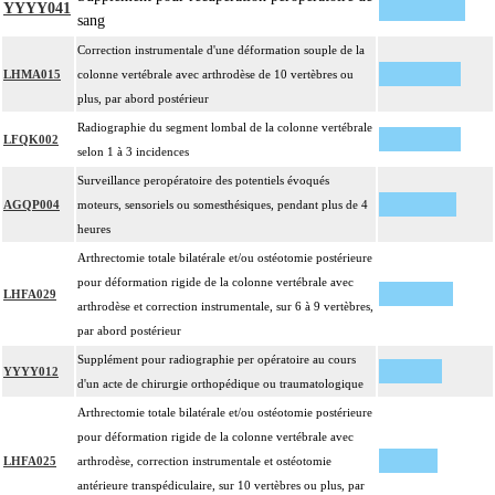
YYYY041
sang
Correction instrumentale d'une déformation souple de la
LHMA015
colonne vertébrale avec arthrodèse de 10 vertèbres ou
plus, par abord postérieur
Radiographie du segment lombal de la colonne vertébrale
LFQK002
selon 1 à 3 incidences
Surveillance peropératoire des potentiels évoqués
AGQP004
moteurs, sensoriels ou somesthésiques, pendant plus de 4
heures
Arthrectomie totale bilatérale et/ou ostéotomie postérieure
pour déformation rigide de la colonne vertébrale avec
LHFA029
arthrodèse et correction instrumentale, sur 6 à 9 vertèbres,
par abord postérieur
Supplément pour radiographie per opératoire au cours
YYYY012
d'un acte de chirurgie orthopédique ou traumatologique
Arthrectomie totale bilatérale et/ou ostéotomie postérieure
pour déformation rigide de la colonne vertébrale avec
LHFA025
arthrodèse, correction instrumentale et ostéotomie
antérieure transpédiculaire, sur 10 vertèbres ou plus, par