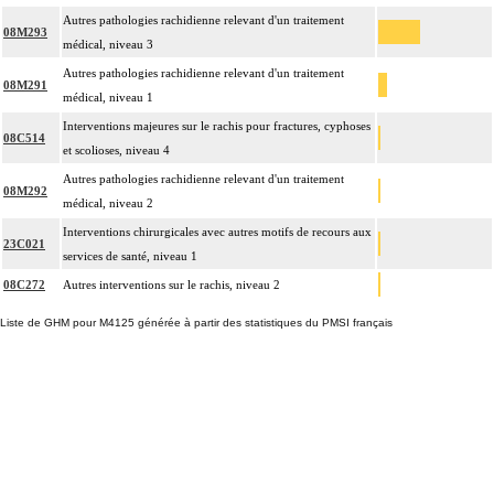
Autres pathologies rachidienne relevant d'un traitement
08M293
médical, niveau 3
Autres pathologies rachidienne relevant d'un traitement
08M291
médical, niveau 1
Interventions majeures sur le rachis pour fractures, cyphoses
08C514
et scolioses, niveau 4
Autres pathologies rachidienne relevant d'un traitement
08M292
médical, niveau 2
Interventions chirurgicales avec autres motifs de recours aux
23C021
services de santé, niveau 1
08C272
Autres interventions sur le rachis, niveau 2
Liste de GHM pour M4125 générée à partir des statistiques du PMSI français