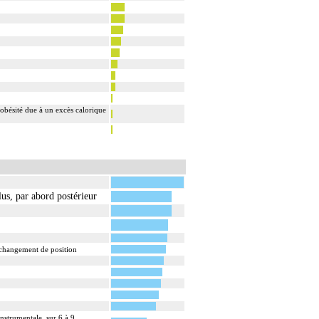
 obésité due à un excès calorique
us, par abord postérieur
s changement de position
instrumentale, sur 6 à 9