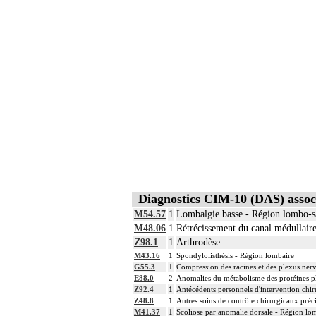
Diagnostics CIM-10 (DAS) assoc
M54.57
1
Lombalgie basse - Région lombo-s
M48.06
1
Rétrécissement du canal médullair
Z98.1
1
Arthrodèse
M43.16
1
Spondylolisthésis - Région lombaire
G55.3
1
Compression des racines et des plexus n
E88.0
2
Anomalies du métabolisme des protéines pla
Z92.4
1
Antécédents personnels d'intervention chiru
Z48.8
1
Autres soins de contrôle chirurgicaux préc
M41.37
1
Scoliose par anomalie dorsale - Région lo