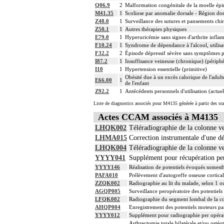
Q06.9
2
Malformation congénitale de la moelle épin
M41.35
1
Scoliose par anomalie dorsale - Région do
Z48.0
1
Surveillance des sutures et pansements chi
Z50.1
1
Autres thérapies physiques
E79.0
1
Hyperuricémie sans signes d'arthrite infla
F10.24
1
Syndrome de dépendance à l'alcool, utilisat
F32.2
2
Épisode dépressif sévère sans symptômes 
I87.2
1
Insuffisance veineuse (chronique) (périph
I10
1
Hypertension essentielle (primitive)
Obésité due à un excès calorique de l'adul
E66.00
1
de l'enfant
Z92.2
1
Antécédents personnels d'utilisation (actue
Liste de diagnostics associés pour M4135 générée à partir des st
Actes CCAM associés à M4135
LHQK002
Téléradiographie de la colonne ver
LHMA015
Correction instrumentale d'une dé
LHQK004
Téléradiographie de la colonne ver
YYYY041
Supplément pour récupération per
YYYY146
Réalisation de potentiels évoqués somest
PAFA010
Prélèvement d'autogreffe osseuse cortical
ZZQK002
Radiographie au lit du malade, selon 1 o
AGQP005
Surveillance peropératoire des potentiel
LFQK002
Radiographie du segment lombal de la co
AHQP004
Enregistrement des potentiels moteurs par
YYYY012
Supplément pour radiographie per opérat
Arthrectomie totale bilatérale et/ou osté