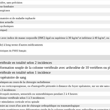
ière, sans précision
rso-lombaire
rurgicaux
mmatoire et de maladie tophacée
ion actuelle
psychotiques
érique)
te avec indice de masse corporelle [IMC] égal ou supérieur à 30 kg/m² et inférieur à 40 kg/m², ou
lle) à long terme d'autres médicaments
atistiques du PMSI français
tébrale en totalité selon 2 incidences
formation souple de la colonne vertébrale avec arthrodèse de 10 vertèbres ou pl
tébrale en totalité selon 1 incidence
opératoire de sang
hésiques au cours de la chirurgie rachidienne
e ou corticospongieuse, ou d'autogreffe périostée à distance du foyer opératoire, sur un site san
u 2 incidences
s évoqués moteurs, sensoriels ou somesthésiques pendant 2 à 4 heures
lonne vertébrale selon 1 à 3 incidences
 stimulation corticale et/ou spinale
oire au cours d'un acte de chirurgie orthopédique ou traumatologique
otomie postérieure pour déformation rigide de la colonne vertébrale avec arthrodèse et correction 