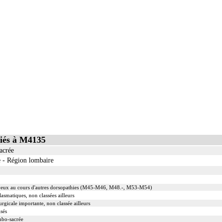
iés à M4135
acrée
e - Région lombaire
erveux au cours d'autres dorsopathies (M45-M46, M48.-, M53-M54)
smatiques, non classées ailleurs
rgicale importante, non classée ailleurs
isés
mbo-sacrée