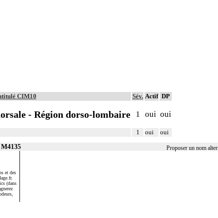
ntitulé CIM10
Sév.
Actif
DP
dorsale - Région dorso-lombaire
1
oui
oui
1
oui
oui
r M4135
Proposer un nom alte
s et des
age.fr.
ics (dans
agnerez
odeurs,