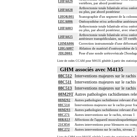
LHFA029
vertèbres, par abord postérieur
Arthrectomie totale bilatérale et/ou osté
LHFA028
ou plus, par abord postérieur
LHQK001
Scanographie d'un segment de la colonne 
LECA006
Ostéosynthèse et/ou arthrodèse antérieur
Arthrectomie totale bilatérale et/ou osté
LHFA003
ou plus, par abord postérieur, avec résec
Arthrectomie totale bilatérale et/ou osté
LHFA025
antérieure transpédiculaire, sur 10 vertèb
LHMA006
Correction instrumentale d'une déformati
LHGA007
Ablation de matériel d'ostéosynthèse de l
JDLD001
Pose d'une sonde urétrovésicale [Sondag
Liste de codes CCAM pour M4135 générée à partir des statistiq
GHM associés avec M4135
08C512
Interventions majeures sur le rachis
08C511
Interventions majeures sur le rachis
08C513
Interventions majeures sur le rachis
08M29T
Autres pathologies rachidiennes rele
08M292
Autres pathologies rachidienne relevant d'u
08C514
Interventions majeures sur le rachis pour fra
08M293
Autres pathologies rachidienne relevant d'u
08C271
Autres interventions sur le rachis, niveau 1
08K02J
Affections de l'appareil musculosquelettiqu
21C054
Autres interventions pour blessures ou compl
08C272
Autres interventions sur le rachis, niveau 2
Liste de GHM pour M4135 générée à partir des statistiques du P