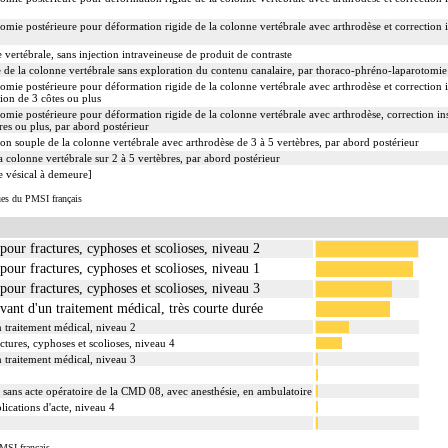
otomie postérieure pour déformation rigide de la colonne vertébrale avec arthrodèse et correction 
vertébrale, sans injection intraveineuse de produit de contraste
e de la colonne vertébrale sans exploration du contenu canalaire, par thoraco-phréno-laparotomie
otomie postérieure pour déformation rigide de la colonne vertébrale avec arthrodèse et correction 
tion de 3 côtes ou plus
otomie postérieure pour déformation rigide de la colonne vertébrale avec arthrodèse, correction i
res ou plus, par abord postérieur
on souple de la colonne vertébrale avec arthrodèse de 3 à 5 vertèbres, par abord postérieur
a colonne vertébrale sur 2 à 5 vertèbres, par abord postérieur
e vésical à demeure]
ues du PMSI français
 pour fractures, cyphoses et scolioses, niveau 2
 pour fractures, cyphoses et scolioses, niveau 1
 pour fractures, cyphoses et scolioses, niveau 3
vant d'un traitement médical, très courte durée
n traitement médical, niveau 2
ctures, cyphoses et scolioses, niveau 4
n traitement médical, niveau 3
e sans acte opératoire de la CMD 08, avec anesthésie, en ambulatoire
ications d'acte, niveau 4
MSI français