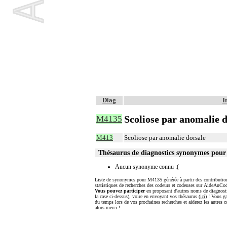
Diag
I
Scoliose par anomalie 
M4135
M413
Scoliose par anomalie dorsale
Thésaurus de diagnostics synonymes pou
Aucun synonyme connu :(
Liste de synonymes pour M4135 générée à partir des contribution
statistiques de recherches des codeurs et codeuses sur AideAuCod
Vous pouvez participer
en proposant d'autres noms de diagnost
la case ci-dessus), voire en envoyant vos thésaurus (
ici
) ! Vous g
du temps lors de vos prochaines recherches et aiderez les autres c
alors merci !