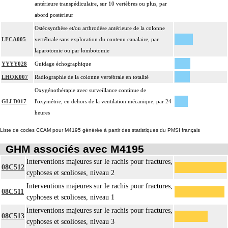
antérieure transpédiculaire, sur 10 vertèbres ou plus, par
abord postérieur
Ostéosynthèse et/ou arthrodèse antérieure de la colonne
LFCA005
vertébrale sans exploration du contenu canalaire, par
laparotomie ou par lombotomie
YYYY028
Guidage échographique
LHQK007
Radiographie de la colonne vertébrale en totalité
Oxygénothérapie avec surveillance continue de
GLLD017
l'oxymétrie, en dehors de la ventilation mécanique, par 24
heures
Liste de codes CCAM pour M4195 générée à partir des statistiques du PMSI français
GHM associés avec M4195
Interventions majeures sur le rachis pour fractures,
08C512
cyphoses et scolioses, niveau 2
Interventions majeures sur le rachis pour fractures,
08C511
cyphoses et scolioses, niveau 1
Interventions majeures sur le rachis pour fractures,
08C513
cyphoses et scolioses, niveau 3