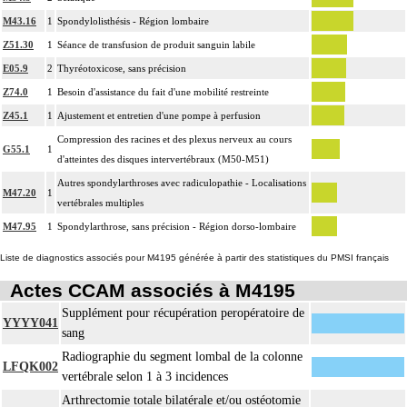
M43.16
1
Spondylolisthésis - Région lombaire
Z51.30
1
Séance de transfusion de produit sanguin labile
E05.9
2
Thyréotoxicose, sans précision
Z74.0
1
Besoin d'assistance du fait d'une mobilité restreinte
Z45.1
1
Ajustement et entretien d'une pompe à perfusion
Compression des racines et des plexus nerveux au cours
G55.1
1
d'atteintes des disques intervertébraux (M50-M51)
Autres spondylarthroses avec radiculopathie - Localisations
M47.20
1
vertébrales multiples
M47.95
1
Spondylarthrose, sans précision - Région dorso-lombaire
Liste de diagnostics associés pour M4195 générée à partir des statistiques du PMSI français
Actes CCAM associés à M4195
Supplément pour récupération peropératoire de
YYYY041
sang
Radiographie du segment lombal de la colonne
LFQK002
vertébrale selon 1 à 3 incidences
Arthrectomie totale bilatérale et/ou ostéotomie