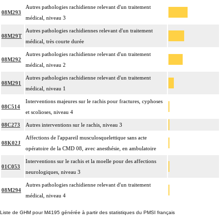
Autres pathologies rachidienne relevant d'un traitement
08M293
médical, niveau 3
Autres pathologies rachidiennes relevant d'un traitement
08M29T
médical, très courte durée
Autres pathologies rachidienne relevant d'un traitement
08M292
médical, niveau 2
Autres pathologies rachidienne relevant d'un traitement
08M291
médical, niveau 1
Interventions majeures sur le rachis pour fractures, cyphoses
08C514
et scolioses, niveau 4
08C273
Autres interventions sur le rachis, niveau 3
Affections de l'appareil musculosquelettique sans acte
08K02J
opératoire de la CMD 08, avec anesthésie, en ambulatoire
Interventions sur le rachis et la moelle pour des affections
01C053
neurologiques, niveau 3
Autres pathologies rachidienne relevant d'un traitement
08M294
médical, niveau 4
Liste de GHM pour M4195 générée à partir des statistiques du PMSI français