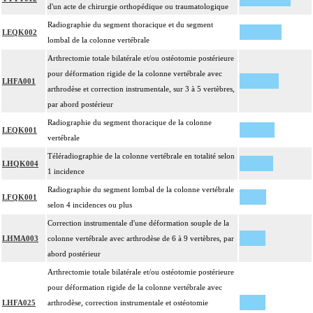
d'un acte de chirurgie orthopédique ou traumatologique
Radiographie du segment thoracique et du segment
LEQK002
lombal de la colonne vertébrale
Arthrectomie totale bilatérale et/ou ostéotomie postérieure
pour déformation rigide de la colonne vertébrale avec
LHFA001
arthrodèse et correction instrumentale, sur 3 à 5 vertèbres,
par abord postérieur
Radiographie du segment thoracique de la colonne
LEQK001
vertébrale
Téléradiographie de la colonne vertébrale en totalité selon
LHQK004
1 incidence
Radiographie du segment lombal de la colonne vertébrale
LFQK001
selon 4 incidences ou plus
Correction instrumentale d'une déformation souple de la
LHMA003
colonne vertébrale avec arthrodèse de 6 à 9 vertèbres, par
abord postérieur
Arthrectomie totale bilatérale et/ou ostéotomie postérieure
pour déformation rigide de la colonne vertébrale avec
LHFA025
arthrodèse, correction instrumentale et ostéotomie