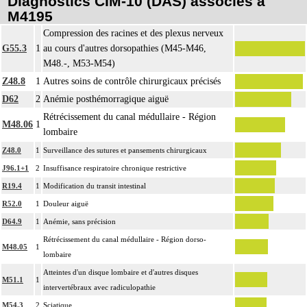
Diagnostics CIM-10 (DAS) associés à
M4195
Compression des racines et des plexus nerveux
G55.3
1
au cours d'autres dorsopathies (M45-M46,
M48.-, M53-M54)
Z48.8
1
Autres soins de contrôle chirurgicaux précisés
D62
2
Anémie posthémorragique aiguë
Rétrécissement du canal médullaire - Région
M48.06
1
lombaire
Z48.0
1
Surveillance des sutures et pansements chirurgicaux
J96.1+1
2
Insuffisance respiratoire chronique restrictive
R19.4
1
Modification du transit intestinal
R52.0
1
Douleur aiguë
D64.9
1
Anémie, sans précision
Rétrécissement du canal médullaire - Région dorso-
M48.05
1
lombaire
Atteintes d'un disque lombaire et d'autres disques
M51.1
1
intervertébraux avec radiculopathie
M54.3
2
Sciatique