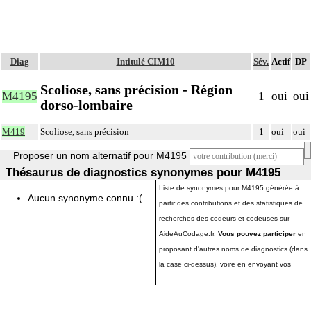
Diag
Intitulé CIM10
Sév.
Actif
DP
Scoliose, sans précision - Région
M4195
1
oui
oui
dorso-lombaire
M419
Scoliose, sans précision
1
oui
oui
Proposer un nom alternatif pour M4195
Thésaurus de diagnostics synonymes pour M4195
Liste de synonymes pour M4195 générée à
Aucun synonyme connu :(
partir des contributions et des statistiques de
recherches des codeurs et codeuses sur
AideAuCodage.fr.
Vous pouvez participer
en
proposant d'autres noms de diagnostics (dans
la case ci-dessus), voire en envoyant vos