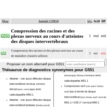
Diag
Intitulé CIM10
Sév.
Actif
DP
Compression des racines et des
plexus nerveux au cours d'atteintes
G551
1
oui
oui
des disques intervertébraux
Compression des racines et des plexus nerveux au cours
G55
1
oui
non
de maladies classées ailleurs
Proposer un nom alternatif pour G551
Thésaurus de diagnostics synonymes pour G551
avec
(thoracique)
(thoraco-lombaire)
Atteinte - voir aussi Affection disque
radiculopathie M51.1
intervertébral cervical, cervico-
Compression nerf
(voir aussi Lésion,
dorsal
avec
(avec cervicalgie)
due à hernie de disque
nerf)
radiculopathie M50.1
intervertébral
(tout niveau sauf cervical)
Atteinte - voir aussi Affection disque
M51.1+ G55.1* cervical M50.1
intervertébral lombaire
(lombo-sacré)