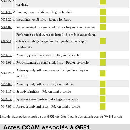
M47.22
1
cervicale
M54.46
2
Lumbago avec sciatique - Région lombaire
M53.26
1
Instabilités vertébrales - Région lombaire
M48.07
1
Rétrécissement du canal médullaire - Région lombo-sacrée
Perforation et déchirure accidentelle des méninges après un
G97.80
1
acte à visée diagnostique ou thérapeutique autre que
rachicentèse
M40.12
1
Autres cyphoses secondaires - Région cervicale
M48.02
1
Rétrécissement du canal médullaire - Région cervicale
Autres spondylarthroses avec radiculopathie - Région
M47.26
1
lombaire
M47.86
1
Autres spondylarthroses - Région lombaire
M43.17
1
Spondylolisthésis - Région lombo-sacrée
M53.12
1
Syndrome cervico-brachial - Région cervicale
M47.87
1
Autres spondylarthroses - Région lombo-sacrée
Liste de diagnostics associés pour G551 générée à partir des statistiques du PMSI français
Actes CCAM associés à G551