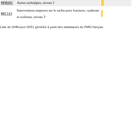
08M282
Autres rachialgies, niveau 2
Interventions majeures sur le rachis pour fractures, cyphoses
08C513
et scolioses, niveau 3
Liste de GHM pour G551 générée à partir des statistiques du PMSI français