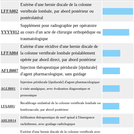
Exérèse d'une hernie discale de la colonne
LFFA002
vertébrale lombale, par abord postérieur ou
postérolatéral
Supplément pour radiographie per opératoire
YYYY012
au cours d'un acte de chirurgie orthopédique ou
traumatologique
Exérèse d'une récidive d'une hernie discale de
LFFA004
la colonne vertébrale lombale préalablement
opérée par abord direct, par abord postérieur
Injection thérapeutique péridurale [épidurale]
AFLB007
d'agent pharmacologique, sans guidage
Injection péridurale [épidurale] d'agent pharmacologique
AGLB001
à visée antalgique, avec évaluation diagnostique et
pronostique
Recalibrage unilatéral de la colonne vertébrale lombale ou
LFAA001
lombosacrale, par abord postérieur
Infiltration thérapeutique de nerf spinal à l'émergence
AHLH014
rachidienne, avec guidage radiologique
Exérèse d'une hernie discale de la colonne vertébrale avec