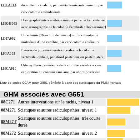
LDCA013
du contenu canalaire, par cervicotomie antérieure ou par
cervicotomie antérolatérale
Discographie intervertébrale unique par voie transcutanée,
LHQH005
avec scanographie de la colonne vertébrale [Discoscanner]
Uncectomie [Résection de l'uncus] ou foraminotomie
LDFA002
unilatérale d'une vertèbre, par cervicotomie antérieure
Exérèse de plusieurs hernies discales de la colonne
LFFA003
vertébrale lombale, par abord postérieur ou postérolatéral
Ostéosynthèse postérieure de la colonne vertébrale avec
LHCA010
exploration du contenu canalaire, par abord postérieur
Liste de codes CCAM pour G551 générée à partir des statistiques du PMSI français
GHM associés avec G551
08C271
Autres interventions sur le rachis, niveau 1
08M271
Sciatiques et autres radiculopathies, niveau 1
Sciatiques et autres radiculopathies, très courte
08M27T
durée
08M272
Sciatiques et autres radiculopathies, niveau 2