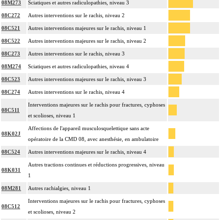
08M273
Sciatiques et autres radiculopathies, niveau 3
08C272
Autres interventions sur le rachis, niveau 2
08C521
Autres interventions majeures sur le rachis, niveau 1
08C522
Autres interventions majeures sur le rachis, niveau 2
08C273
Autres interventions sur le rachis, niveau 3
08M274
Sciatiques et autres radiculopathies, niveau 4
08C523
Autres interventions majeures sur le rachis, niveau 3
08C274
Autres interventions sur le rachis, niveau 4
Interventions majeures sur le rachis pour fractures, cyphoses
08C511
et scolioses, niveau 1
Affections de l'appareil musculosquelettique sans acte
08K02J
opératoire de la CMD 08, avec anesthésie, en ambulatoire
08C524
Autres interventions majeures sur le rachis, niveau 4
Autres tractions continues et réductions progressives, niveau
08K031
1
08M281
Autres rachialgies, niveau 1
Interventions majeures sur le rachis pour fractures, cyphoses
08C512
et scolioses, niveau 2