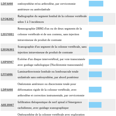
LDFA008
ostéosynthèse et/ou arthrodèse, par cervicotomie
antérieure ou antérolatérale
Radiographie du segment lombal de la colonne vertébrale
LFQK002
selon 1 à 3 incidences
Remnographie [IRM] d'un ou de deux segments de la
LHQN001
colonne vertébrale et de son contenu, sans injection
intraveineuse de produit de contraste
Scanographie d'un segment de la colonne vertébrale, sans
LHQK001
injection intraveineuse de produit de contraste
Exérèse d'un disque intervertébral, par voie transcutanée
LHPH907
avec guidage radiologique [Nucléotomie transcutanée]
Laminarthrectomie lombale ou lombosacrale totale
LFFA006
unilatérale sans ostéosynthèse, par abord postérieur
Ostéotomie antérieure ou discectomie totale pour
LDPA008
déformation rigide de la colonne vertébrale, avec
arthrodèse et correction instrumentale, par cervicotomie
Infiltration thérapeutique de nerf spinal à l'émergence
AHLH007
rachidienne, avec guidage scanographique
Ostéosynthèse de la colonne vertébrale avec exploration