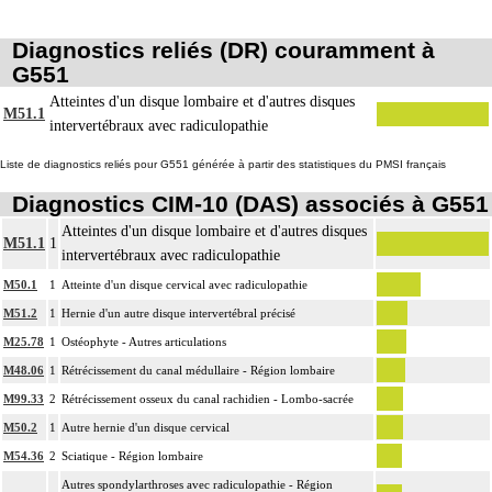
Diagnostics reliés (DR) couramment à
G551
Atteintes d'un disque lombaire et d'autres disques
M51.1
intervertébraux avec radiculopathie
Liste de diagnostics reliés pour G551 générée à partir des statistiques du PMSI français
Diagnostics CIM-10 (DAS) associés à G551
Atteintes d'un disque lombaire et d'autres disques
M51.1
1
intervertébraux avec radiculopathie
M50.1
1
Atteinte d'un disque cervical avec radiculopathie
M51.2
1
Hernie d'un autre disque intervertébral précisé
M25.78
1
Ostéophyte - Autres articulations
M48.06
1
Rétrécissement du canal médullaire - Région lombaire
M99.33
2
Rétrécissement osseux du canal rachidien - Lombo-sacrée
M50.2
1
Autre hernie d'un disque cervical
M54.36
2
Sciatique - Région lombaire
Autres spondylarthroses avec radiculopathie - Région