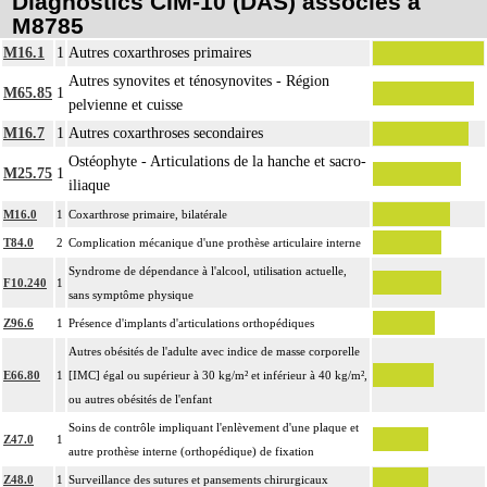
Diagnostics CIM-10 (DAS) associés à
M8785
M16.1
1
Autres coxarthroses primaires
Autres synovites et ténosynovites - Région
M65.85
1
pelvienne et cuisse
M16.7
1
Autres coxarthroses secondaires
Ostéophyte - Articulations de la hanche et sacro-
M25.75
1
iliaque
M16.0
1
Coxarthrose primaire, bilatérale
T84.0
2
Complication mécanique d'une prothèse articulaire interne
Syndrome de dépendance à l'alcool, utilisation actuelle,
F10.240
1
sans symptôme physique
Z96.6
1
Présence d'implants d'articulations orthopédiques
Autres obésités de l'adulte avec indice de masse corporelle
E66.80
1
[IMC] égal ou supérieur à 30 kg/m² et inférieur à 40 kg/m²,
ou autres obésités de l'enfant
Soins de contrôle impliquant l'enlèvement d'une plaque et
Z47.0
1
autre prothèse interne (orthopédique) de fixation
Z48.0
1
Surveillance des sutures et pansements chirurgicaux