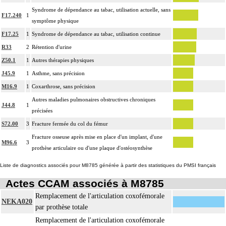
Syndrome de dépendance au tabac, utilisation actuelle, sans
F17.240
1
symptôme physique
F17.25
1
Syndrome de dépendance au tabac, utilisation continue
R33
2
Rétention d'urine
Z50.1
1
Autres thérapies physiques
J45.9
1
Asthme, sans précision
M16.9
1
Coxarthrose, sans précision
Autres maladies pulmonaires obstructives chroniques
J44.8
1
précisées
S72.00
3
Fracture fermée du col du fémur
Fracture osseuse après mise en place d'un implant, d'une
M96.6
3
prothèse articulaire ou d'une plaque d'ostéosynthèse
Liste de diagnostics associés pour M8785 générée à partir des statistiques du PMSI français
Actes CCAM associés à M8785
Remplacement de l'articulation coxofémorale
NEKA020
par prothèse totale
Remplacement de l'articulation coxofémorale