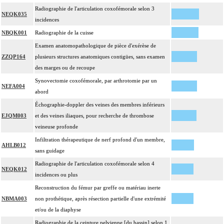
Radiographie de l'articulation coxofémorale selon 3
NEQK035
incidences
NBQK001
Radiographie de la cuisse
Examen anatomopathologique de pièce d'exérèse de
ZZQP164
plusieurs structures anatomiques contigües, sans examen
des marges ou de recoupe
Synovectomie coxofémorale, par arthrotomie par un
NEFA004
abord
Échographie-doppler des veines des membres inférieurs
EJQM003
et des veines iliaques, pour recherche de thrombose
veineuse profonde
Infiltration thérapeutique de nerf profond d'un membre,
AHLB012
sans guidage
Radiographie de l'articulation coxofémorale selon 4
NEQK012
incidences ou plus
Reconstruction du fémur par greffe ou matériau inerte
NBMA003
non prothétique, après résection partielle d'une extrémité
et/ou de la diaphyse
Radiographie de la ceinture pelvienne [du bassin] selon 1