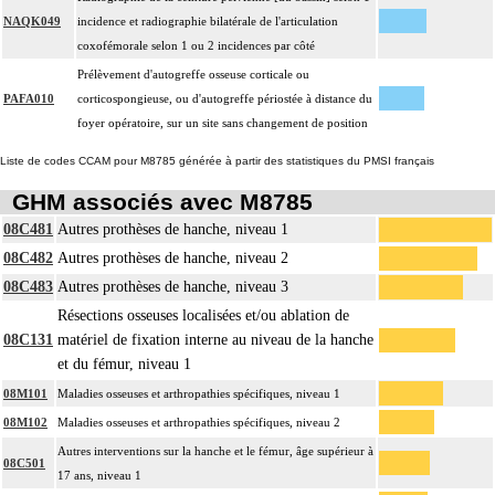
NAQK049
incidence et radiographie bilatérale de l'articulation
coxofémorale selon 1 ou 2 incidences par côté
Prélèvement d'autogreffe osseuse corticale ou
PAFA010
corticospongieuse, ou d'autogreffe périostée à distance du
foyer opératoire, sur un site sans changement de position
Liste de codes CCAM pour M8785 générée à partir des statistiques du PMSI français
GHM associés avec M8785
08C481
Autres prothèses de hanche, niveau 1
08C482
Autres prothèses de hanche, niveau 2
08C483
Autres prothèses de hanche, niveau 3
Résections osseuses localisées et/ou ablation de
08C131
matériel de fixation interne au niveau de la hanche
et du fémur, niveau 1
08M101
Maladies osseuses et arthropathies spécifiques, niveau 1
08M102
Maladies osseuses et arthropathies spécifiques, niveau 2
Autres interventions sur la hanche et le fémur, âge supérieur à
08C501
17 ans, niveau 1