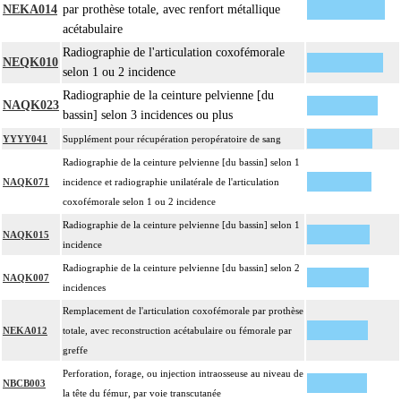
NEKA014
par prothèse totale, avec renfort métallique
acétabulaire
Radiographie de l'articulation coxofémorale
NEQK010
selon 1 ou 2 incidence
Radiographie de la ceinture pelvienne [du
NAQK023
bassin] selon 3 incidences ou plus
YYYY041
Supplément pour récupération peropératoire de sang
Radiographie de la ceinture pelvienne [du bassin] selon 1
NAQK071
incidence et radiographie unilatérale de l'articulation
coxofémorale selon 1 ou 2 incidence
Radiographie de la ceinture pelvienne [du bassin] selon 1
NAQK015
incidence
Radiographie de la ceinture pelvienne [du bassin] selon 2
NAQK007
incidences
Remplacement de l'articulation coxofémorale par prothèse
NEKA012
totale, avec reconstruction acétabulaire ou fémorale par
greffe
Perforation, forage, ou injection intraosseuse au niveau de
NBCB003
la tête du fémur, par voie transcutanée