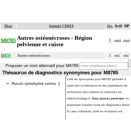
Diag
Intitulé CIM10
Sév.
Actif
DP
Autres ostéonécroses - Région
M8785
1
oui
oui
pelvienne et cuisse
M878
Autres ostéonécroses
1
oui
oui
Proposer un nom alternatif pour M8785
Thésaurus de diagnostics synonymes pour M8785
Liste de synonymes pour M8785 générée à
Aucun synonyme connu :(
partir des contributions et des statistiques de
recherches des codeurs et codeuses sur
AideAuCodage.fr.
Vous pouvez participer
en
proposant d'autres noms de diagnostics (dans
la case ci-dessus), voire en envoyant vos