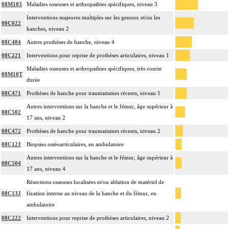
08M103
Maladies osseuses et arthropathies spécifiques, niveau 3
Interventions majeures multiples sur les genoux et/ou les
08C022
hanches, niveau 2
08C484
Autres prothèses de hanche, niveau 4
08C221
Interventions pour reprise de prothèses articulaires, niveau 1
Maladies osseuses et arthropathies spécifiques, très courte
08M10T
durée
08C471
Prothèses de hanche pour traumatismes récents, niveau 1
Autres interventions sur la hanche et le fémur, âge supérieur à
08C502
17 ans, niveau 2
08C472
Prothèses de hanche pour traumatismes récents, niveau 2
08C12J
Biopsies ostéoarticulaires, en ambulatoire
Autres interventions sur la hanche et le fémur, âge supérieur à
08C504
17 ans, niveau 4
Résections osseuses localisées et/ou ablation de matériel de
08C13J
fixation interne au niveau de la hanche et du fémur, en
ambulatoire
08C222
Interventions pour reprise de prothèses articulaires, niveau 2