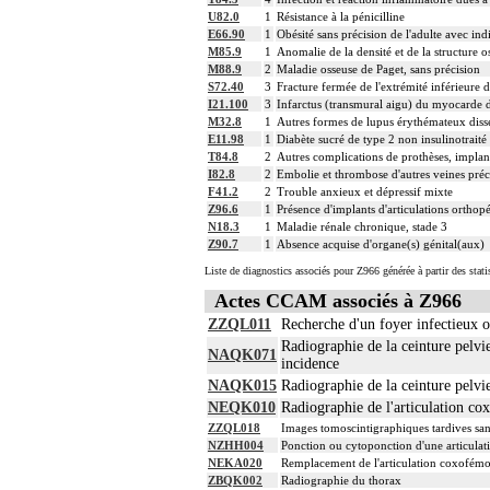
U82.0
1
Résistance à la pénicilline
E66.90
1
Obésité sans précision de l'adulte avec in
M85.9
1
Anomalie de la densité et de la structure o
M88.9
2
Maladie osseuse de Paget, sans précision
S72.40
3
Fracture fermée de l'extrémité inférieure 
I21.100
3
Infarctus (transmural aigu) du myocarde de
M32.8
1
Autres formes de lupus érythémateux dis
E11.98
1
Diabète sucré de type 2 non insulinotraité
T84.8
2
Autres complications de prothèses, implant
I82.8
2
Embolie et thrombose d'autres veines préc
F41.2
2
Trouble anxieux et dépressif mixte
Z96.6
1
Présence d'implants d'articulations orthop
N18.3
1
Maladie rénale chronique, stade 3
Z90.7
1
Absence acquise d'organe(s) génital(aux)
Liste de diagnostics associés pour Z966 générée à partir des stat
Actes CCAM associés à Z966
ZZQL011
Recherche d'un foyer infectieux 
Radiographie de la ceinture pelvie
NAQK071
incidence
NAQK015
Radiographie de la ceinture pelvi
NEQK010
Radiographie de l'articulation co
ZZQL018
Images tomoscintigraphiques tardives sa
NZHH004
Ponction ou cytoponction d'une articulat
NEKA020
Remplacement de l'articulation coxofémor
ZBQK002
Radiographie du thorax