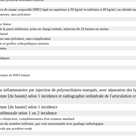
dice de masse corporelle [IMC] égal ou supérieur à 30 kg/m² et inférieur à 40 kg/m², ou obésité san
sseuses, sans précision
du fémur
 la paroi inférieure, prise en charge initiale, infarctus de 24 heures ou moins
séminé
 ou sans précision, sans complication
s et greffes orthopédiques internes
isées
édiques
istiques du PMSI français
ou inflammatoire par injection de polynucléaires marqués, avec séparation des 
nne [du bassin] selon 1 incidence et radiographie unilatérale de l'articulation 
enne [du bassin] selon 1 incidence
xofémorale selon 1 ou 2 incidence
ns réinjection, complémentaires d'un examen standard
ion du membre inférieur, par voie transcutanée avec guidage radiologique
ale par prothèse totale