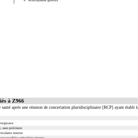
Arthroplastie genoux
Arthropl
iés à Z966
e santé après une réunion de concertation pluridisciplinaire [RCP] ayant établi 
irurgicaux
, sans précision
iculaire interne
une prothèse articulaire interne