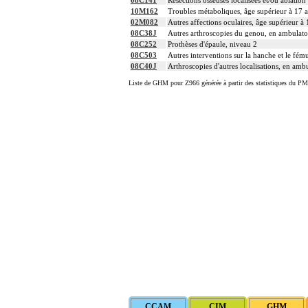
10M162
Troubles métaboliques, âge supérieur à 17 a
02M082
Autres affections oculaires, âge supérieur à
08C38J
Autres arthroscopies du genou, en ambulato
08C252
Prothèses d'épaule, niveau 2
08C503
Autres interventions sur la hanche et le fém
08C40J
Arthroscopies d'autres localisations, en amb
Liste de GHM pour Z966 générée à partir des statistiques du PM