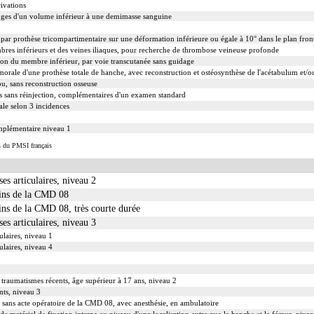
ivations
uges d'un volume inférieur à une demimasse sanguine
par prothèse tricompartimentaire sur une déformation inférieure ou égale à 10° dans le plan fron
res inférieurs et des veines iliaques, pour recherche de thrombose veineuse profonde
ion du membre inférieur, par voie transcutanée sans guidage
morale d'une prothèse totale de hanche, avec reconstruction et ostéosynthèse de l'acétabulum et/
u, sans reconstruction osseuse
es sans réinjection, complémentaires d'un examen standard
ale selon 3 incidences
mplémentaire niveau 1
s du PMSI français
es articulaires, niveau 2
oins de la CMD 08
ins de la CMD 08, très courte durée
es articulaires, niveau 3
ulaires, niveau 1
ulaires, niveau 4
 traumatismes récents, âge supérieur à 17 ans, niveau 2
nts, niveau 3
e sans acte opératoire de la CMD 08, avec anesthésie, en ambulatoire
 de matériel de fixation interne au niveau d'une localisation autre que la hanche et le fémur, nive