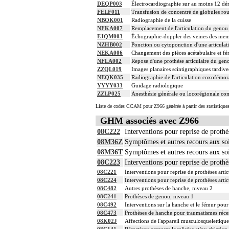
DEQP003
Électrocardiographie sur au moins 12 dér
FELF011
Transfusion de concentré de globules ro
NBQK001
Radiographie de la cuisse
NFKA007
Remplacement de l'articulation du genou 
EJQM003
Échographie-doppler des veines des memb
NZHB002
Ponction ou cytoponction d'une articulat
NEKA006
Changement des pièces acétabulaire et fé
NFLA002
Repose d'une prothèse articulaire du geno
ZZQL019
Images planaires scintigraphiques tardiv
NEQK035
Radiographie de l'articulation coxofémor
YYYY033
Guidage radiologique
ZZLP025
Anesthésie générale ou locorégionale co
Liste de codes CCAM pour Z966 générée à partir des statistique
GHM associés avec Z966
08C222
Interventions pour reprise de prothès
08M36Z
Symptômes et autres recours aux s
08M36T
Symptômes et autres recours aux so
08C223
Interventions pour reprise de prothès
08C221
Interventions pour reprise de prothèses artic
08C224
Interventions pour reprise de prothèses artic
08C482
Autres prothèses de hanche, niveau 2
08C241
Prothèses de genou, niveau 1
08C492
Interventions sur la hanche et le fémur pour
08C473
Prothèses de hanche pour traumatismes réce
08K02J
Affections de l'appareil musculosquelettiqu
08C141
Résections osseuses localisées et/ou ablation