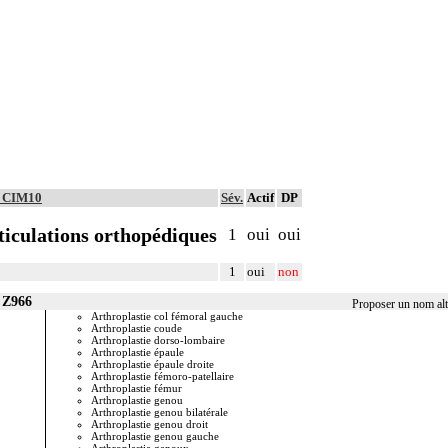
é CIM10
Sév.
Actif
DP
ticulations orthopédiques
1
oui
oui
1
oui
non
 Z966
Proposer un nom alt
Arthroplastie col fémoral gauche
Arthropla
Arthroplastie coude
Arthroplas
Arthroplastie dorso-lombaire
Arthropla
Arthroplastie épaule
Arthropla
Arthroplastie épaule droite
Arthropla
Arthroplastie fémoro-patellaire
Arthroplas
Arthroplastie fémur
Arthropla
Arthroplastie genou
Arthropla
Arthroplastie genou bilatérale
Arthropla
Arthroplastie genou droit
Arthropla
Arthroplastie genou gauche
Arthropla