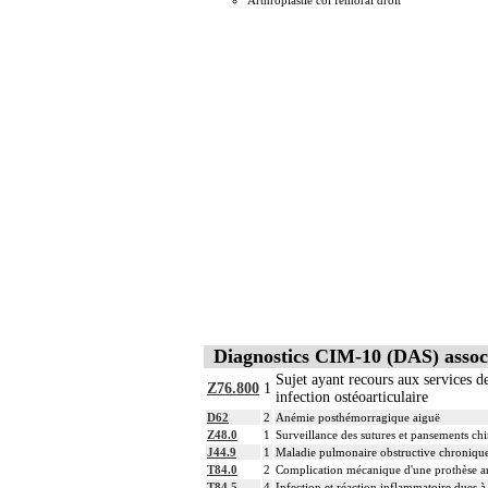
Arthroplastie col fémoral droit
Diagnostics CIM-10 (DAS) assoc
Sujet ayant recours aux services d
Z76.800
1
infection ostéoarticulaire
D62
2
Anémie posthémorragique aiguë
Z48.0
1
Surveillance des sutures et pansements ch
J44.9
1
Maladie pulmonaire obstructive chronique
T84.0
2
Complication mécanique d'une prothèse art
T84.5
4
Infection et réaction inflammatoire dues à 