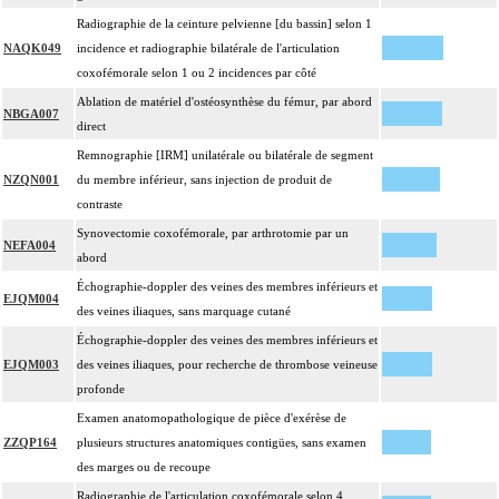
Radiographie de la ceinture pelvienne [du bassin] selon 1
NAQK049
incidence et radiographie bilatérale de l'articulation
coxofémorale selon 1 ou 2 incidences par côté
Ablation de matériel d'ostéosynthèse du fémur, par abord
NBGA007
direct
Remnographie [IRM] unilatérale ou bilatérale de segment
NZQN001
du membre inférieur, sans injection de produit de
contraste
Synovectomie coxofémorale, par arthrotomie par un
NEFA004
abord
Échographie-doppler des veines des membres inférieurs et
EJQM004
des veines iliaques, sans marquage cutané
Échographie-doppler des veines des membres inférieurs et
EJQM003
des veines iliaques, pour recherche de thrombose veineuse
profonde
Examen anatomopathologique de pièce d'exérèse de
ZZQP164
plusieurs structures anatomiques contigües, sans examen
des marges ou de recoupe
Radiographie de l'articulation coxofémorale selon 4