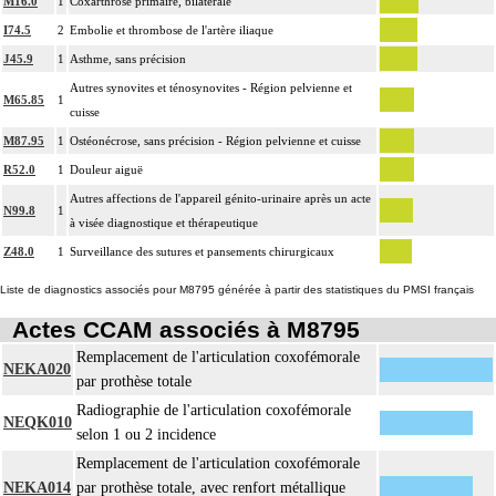
M16.0
1
Coxarthrose primaire, bilatérale
I74.5
2
Embolie et thrombose de l'artère iliaque
J45.9
1
Asthme, sans précision
Autres synovites et ténosynovites - Région pelvienne et
M65.85
1
cuisse
M87.95
1
Ostéonécrose, sans précision - Région pelvienne et cuisse
R52.0
1
Douleur aiguë
Autres affections de l'appareil génito-urinaire après un acte
N99.8
1
à visée diagnostique et thérapeutique
Z48.0
1
Surveillance des sutures et pansements chirurgicaux
Liste de diagnostics associés pour M8795 générée à partir des statistiques du PMSI français
Actes CCAM associés à M8795
Remplacement de l'articulation coxofémorale
NEKA020
par prothèse totale
Radiographie de l'articulation coxofémorale
NEQK010
selon 1 ou 2 incidence
Remplacement de l'articulation coxofémorale
NEKA014
par prothèse totale, avec renfort métallique