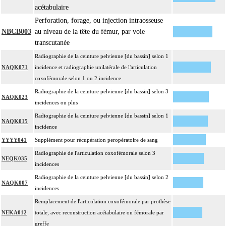
acétabulaire
Perforation, forage, ou injection intraosseuse
NBCB003
au niveau de la tête du fémur, par voie
transcutanée
Radiographie de la ceinture pelvienne [du bassin] selon 1
NAQK071
incidence et radiographie unilatérale de l'articulation
coxofémorale selon 1 ou 2 incidence
Radiographie de la ceinture pelvienne [du bassin] selon 3
NAQK023
incidences ou plus
Radiographie de la ceinture pelvienne [du bassin] selon 1
NAQK015
incidence
YYYY041
Supplément pour récupération peropératoire de sang
Radiographie de l'articulation coxofémorale selon 3
NEQK035
incidences
Radiographie de la ceinture pelvienne [du bassin] selon 2
NAQK007
incidences
Remplacement de l'articulation coxofémorale par prothèse
NEKA012
totale, avec reconstruction acétabulaire ou fémorale par
greffe