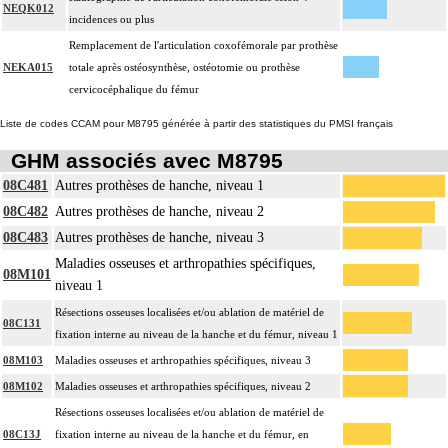
NEQK012
incidences ou plus
Remplacement de l'articulation coxofémorale par prothèse
NEKA015
totale après ostéosynthèse, ostéotomie ou prothèse
cervicocéphalique du fémur
Liste de codes CCAM pour M8795 générée à partir des statistiques du PMSI français
GHM associés avec M8795
08C481
Autres prothèses de hanche, niveau 1
08C482
Autres prothèses de hanche, niveau 2
08C483
Autres prothèses de hanche, niveau 3
Maladies osseuses et arthropathies spécifiques,
08M101
niveau 1
Résections osseuses localisées et/ou ablation de matériel de
08C131
fixation interne au niveau de la hanche et du fémur, niveau 1
08M103
Maladies osseuses et arthropathies spécifiques, niveau 3
08M102
Maladies osseuses et arthropathies spécifiques, niveau 2
Résections osseuses localisées et/ou ablation de matériel de
08C13J
fixation interne au niveau de la hanche et du fémur, en