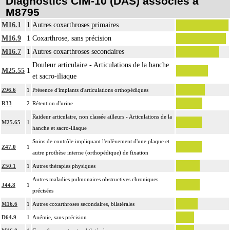
Diagnostics CIM-10 (DAS) associés à
M8795
M16.1
1
Autres coxarthroses primaires
M16.9
1
Coxarthrose, sans précision
M16.7
1
Autres coxarthroses secondaires
Douleur articulaire - Articulations de la hanche
M25.55
1
et sacro-iliaque
Z96.6
1
Présence d'implants d'articulations orthopédiques
R33
2
Rétention d'urine
Raideur articulaire, non classée ailleurs - Articulations de la
M25.65
1
hanche et sacro-iliaque
Soins de contrôle impliquant l'enlèvement d'une plaque et
Z47.0
1
autre prothèse interne (orthopédique) de fixation
Z50.1
1
Autres thérapies physiques
Autres maladies pulmonaires obstructives chroniques
J44.8
1
précisées
M16.6
1
Autres coxarthroses secondaires, bilatérales
D64.9
1
Anémie, sans précision