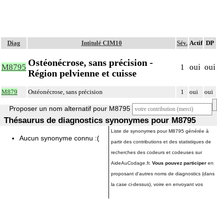
Diag
Intitulé CIM10
Sév.
Actif
DP
Ostéonécrose, sans précision -
M8795
1
oui
oui
Région pelvienne et cuisse
M879
Ostéonécrose, sans précision
1
oui
oui
Proposer un nom alternatif pour M8795
Thésaurus de diagnostics synonymes pour M8795
Liste de synonymes pour M8795 générée à
Aucun synonyme connu :(
partir des contributions et des statistiques de
recherches des codeurs et codeuses sur
AideAuCodage.fr.
Vous pouvez participer
en
proposant d'autres noms de diagnostics (dans
la case ci-dessus), voire en envoyant vos