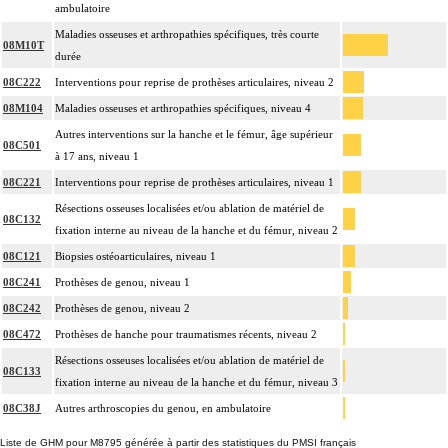
ambulatoire
Maladies osseuses et arthropathies spécifiques, très courte
08M10T
durée
08C222
Interventions pour reprise de prothèses articulaires, niveau 2
08M104
Maladies osseuses et arthropathies spécifiques, niveau 4
Autres interventions sur la hanche et le fémur, âge supérieur
08C501
à 17 ans, niveau 1
08C221
Interventions pour reprise de prothèses articulaires, niveau 1
Résections osseuses localisées et/ou ablation de matériel de
08C132
fixation interne au niveau de la hanche et du fémur, niveau 2
08C121
Biopsies ostéoarticulaires, niveau 1
08C241
Prothèses de genou, niveau 1
08C242
Prothèses de genou, niveau 2
08C472
Prothèses de hanche pour traumatismes récents, niveau 2
Résections osseuses localisées et/ou ablation de matériel de
08C133
fixation interne au niveau de la hanche et du fémur, niveau 3
08C38J
Autres arthroscopies du genou, en ambulatoire
Liste de GHM pour M8795 générée à partir des statistiques du PMSI français