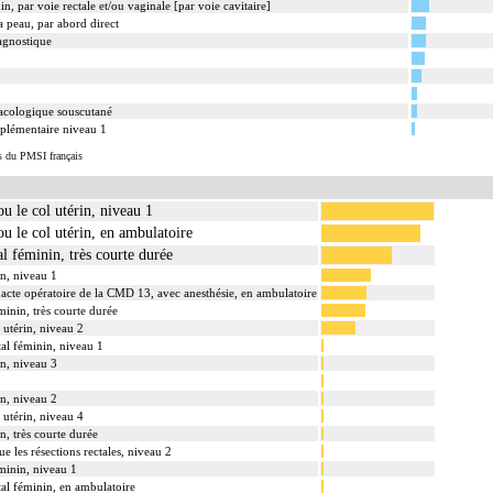
n, par voie rectale et/ou vaginale [par voie cavitaire]
a peau, par abord direct
iagnostique
acologique souscutané
plémentaire niveau 1
s du PMSI français
ou le col utérin, niveau 1
ou le col utérin, en ambulatoire
al féminin, très courte durée
in, niveau 1
s acte opératoire de la CMD 13, avec anesthésie, en ambulatoire
éminin, très courte durée
l utérin, niveau 2
ital féminin, niveau 1
in, niveau 3
in, niveau 2
l utérin, niveau 4
in, très courte durée
ue les résections rectales, niveau 2
éminin, niveau 1
ital féminin, en ambulatoire