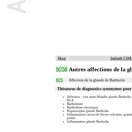
Diag
Intitulé CIM
Autres affections de la g
N758
N75
Affection de la glande de Bartholin
Thésaurus de diagnostics synonymes pou
Affection - voir aussi Maladie glande Bartholin
NCA
Bartholinite
Bartholinite nécrotique
Hypertrophie glande Bartholin
Inflammation caroncule lèvres vulvaires, grand
petites
Inflammation glande Bartholin