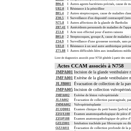
B96.8
1
Autres agents bactériens précisés, cause de ma
U82.0
1
Résistance à la pénicilline
B95.4
2
Autres streptocoques, cause de maladies class
Z30.5
1
Surveillance d'un dispositif contraceptif (intr
N75.8
1
Autres affections de la glande de Bartholin
Z87.41
1
Antécédents personnels de maladies de l'appar
Z53.8
1
Acte non effectué pour d'autres raisons
B95.0
2
Streptocoques, groupe A, cause de maladies cl
Z34.9
1
Surveillance d'une grossesse normale, sans p
U83.8
1
Résistance à un seul autre antibiotique précis
Z75.88
1
Autres difficultés liées aux installations médic
Liste de diagnostics associés pour N758 générée à partir des stat
Actes CCAM associés à N758
JMPA001
Incision de la glande vestibulaire
JMFA001
Exérèse de la glande vestibulaire 
JLJB001
Évacuation de collection de la par
JMPA005
Incision de collection vulvopériné
JMFA002
Exérèse de lésion vulvopérinéale
JLJA002
Évacuation de collection paravaginale, pa
JMMA002
Vulvopérinéoplastie
ZCQD001
Examen clinique du petit bassin [pelvis] e
ZZQX188
Examen anatomopathologique de pièce d'e
ZZQP188
Examen anatomopathologique de pièce d'e
GELE001
Intubation trachéale par fibroscopie ou dis
QZJA011
Évacuation de collection profonde de la pe