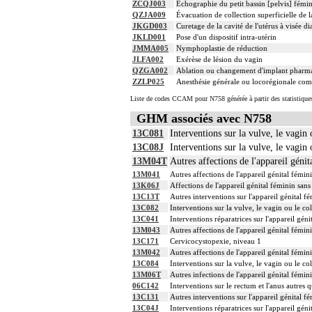
ZCQJ003
Échographie du petit bassin [pelvis] fémini
QZJA009
Évacuation de collection superficielle de l
JKGD003
Curetage de la cavité de l'utérus à visée d
JKLD001
Pose d'un dispositif intra-utérin
JMMA005
Nymphoplastie de réduction
JLFA002
Exérèse de lésion du vagin
QZGA002
Ablation ou changement d'implant pharm
ZZLP025
Anesthésie générale ou locorégionale com
Liste de codes CCAM pour N758 générée à partir des statistique
GHM associés avec N758
13C081
Interventions sur la vulve, le vagin 
13C08J
Interventions sur la vulve, le vagin 
13M04T
Autres affections de l'appareil génit
13M041
Autres affections de l'appareil génital fémin
13K06J
Affections de l'appareil génital féminin san
13C13T
Autres interventions sur l'appareil génital f
13C082
Interventions sur la vulve, le vagin ou le co
13C041
Interventions réparatrices sur l'appareil gén
13M043
Autres affections de l'appareil génital fémin
13C171
Cervicocystopexie, niveau 1
13M042
Autres affections de l'appareil génital fémin
13C084
Interventions sur la vulve, le vagin ou le co
13M06T
Autres infections de l'appareil génital fémin
06C142
Interventions sur le rectum et l'anus autres q
13C131
Autres interventions sur l'appareil génital f
13C04J
Interventions réparatrices sur l'appareil gén