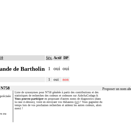
10
Sév.
Actif
DP
lande de Bartholin
1
oui
oui
1
oui
non
r N758
Proposer un nom alt
Liste de synonymes pour N758 générée à partir des contributions et des
statistiques de recherches des codeurs et codeuses sur AideAuCodage.fr.
 précisée
Vous pouvez participer
en proposant d'autres noms de diagnostics (dans
la case ci-dessus), voire en envoyant vos thésaurus (
ici
) ! Vous gagnerez du
temps lors de vos prochaines recherches et aiderez les autres codeurs, alors
merci !
es ou