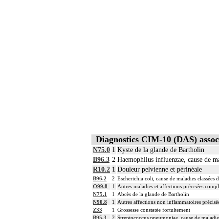
Diagnostics CIM-10 (DAS) assoc
N75.0
1
Kyste de la glande de Bartholin
B96.3
2
Haemophilus influenzae, cause de mal
R10.2
1
Douleur pelvienne et périnéale
B96.2
2
Escherichia coli, cause de maladies classées d
O99.8
1
Autres maladies et affections précisées compl
N75.1
1
Abcès de la glande de Bartholin
N90.8
1
Autres affections non inflammatoires précisée
Z33
1
Grossesse constatée fortuitement
B95.3
2
Streptococcus pneumoniae, cause de maladies 