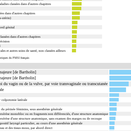
ladies classées dans d'autres chapitres
ées dans d'autres chapitres
a-utérin)
eil génital
assées dans d'autres chapitres
récision
é
ales et autres soins de santé, non classées ailleurs
istiques du PMSI français
 majeure [de Bartholin]
majeure [de Bartholin]
oi du vagin ou de la vulve, par voie transvaginale ou transcutanée
ale
r colpotomie latérale
t du périnée féminins, sous anesthésie générale
xérèse monobloc ou en fragments non différenciés, d'une structure anatomique
xérèse d'une structure anatomique, sans examen des marges ou de recoupe
positif laryngé particulier, au cours d'une anesthésie générale
au et des tissus mous, par abord direct