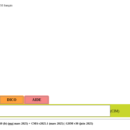
SI français
(CIM)
 (fr) (
maj
mars 2025) + CMA v2025.1 (mars 2025) | GHM v30 (juin 2025)