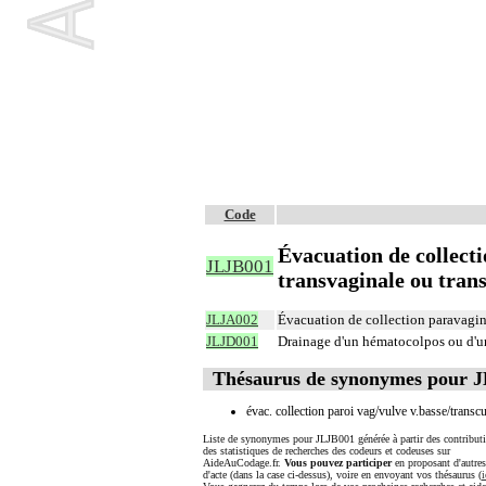
Code
Évacuation de collecti
JLJB001
transvaginale ou tran
JLJA002
Évacuation de collection paravagina
JLJD001
Drainage d'un hématocolpos ou d'
Thésaurus de synonymes pour 
évac. collection paroi vag/vulve v.basse/transcu
Liste de synonymes pour JLJB001 générée à partir des contributi
des statistiques de recherches des codeurs et codeuses sur
AideAuCodage.fr.
Vous pouvez participer
en proposant d'autre
d'acte (dans la case ci-dessus), voire en envoyant vos thésaurus (
i