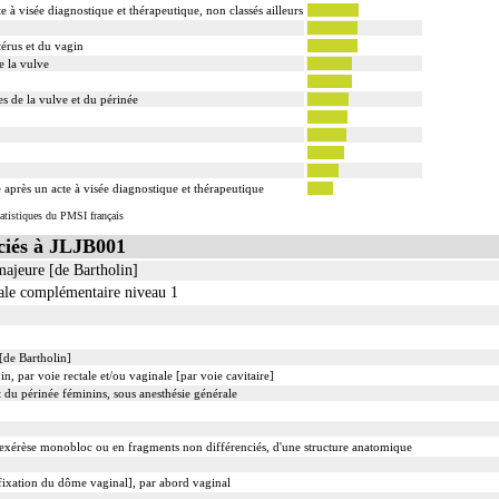
 visée diagnostique et thérapeutique, non classés ailleurs
érus et du vagin
e la vulve
s de la vulve et du périnée
e après un acte à visée diagnostique et thérapeutique
atistiques du PMSI français
iés à JLJB001
 majeure [de Bartholin]
nale complémentaire niveau 1
[de Bartholin]
n, par voie rectale et/ou vaginale [par voie cavitaire]
t du périnée féminins, sous anesthésie générale
xérèse monobloc ou en fragments non différenciés, d'une structure anatomique
xation du dôme vaginal], par abord vaginal