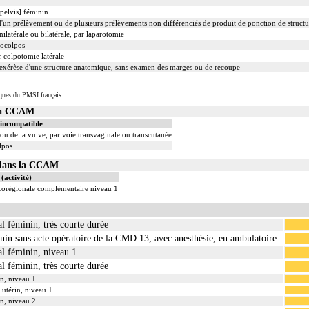
[pelvis] féminin
'un prélèvement ou de plusieurs prélèvements non différenciés de produit de ponction de struct
latérale ou bilatérale, par laparotomie
rocolpos
r colpotomie latérale
xérèse d'une structure anatomique, sans examen des marges ou de recoupe
iques du PMSI français
 la CCAM
 incompatible
ou de la vulve, par voie transvaginale ou transcutanée
lpos
1 dans la CCAM
(activité)
ocorégionale complémentaire niveau 1
al féminin, très courte durée
inin sans acte opératoire de la CMD 13, avec anesthésie, en ambulatoire
tal féminin, niveau 1
al féminin, très courte durée
in, niveau 1
l utérin, niveau 1
in, niveau 2