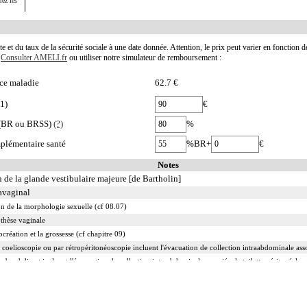
rez les
te et du taux de la sécurité sociale à une date donnée. Attention, le prix peut varier en fonction 
.
Consulter AMELI.fr
ou utiliser notre simulateur de remboursement :
ce maladie
62.7 €
1)
€
e (BR ou BRSS)
(?)
%
plémentaire santé
%BR+
€
Notes
 de la glande vestibulaire majeure [de Bartholin]
avaginal
on de la morphologie sexuelle (cf 08.07)
othèse vaginale
ocréation et la grossesse (cf chapitre 09)
 coelioscopie ou par rétropéritonéoscopie incluent l'évacuation de collection intraabdominale associ
 abord direct incluent l'évacuation de collection intraabdominale associée, la toilette péritonéale e