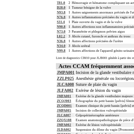
T81.0
2
Hémorragie et hématome compliquant un acte à
D28.0
1
Tumeur bénigne de la vulve
N93.8
1
Autres saignements anormaux précisés de l'ut
N76.8
1
Autres inflammations précisées du vagin et d
S31.4
1
Plaie ouverte du vagin et de la vulve
N90.8
1
Autres affections non inflammatoires précisée
N73.0
3
Paramétrite et phlegmon pelvien aigus
L02.2
3
Abcès cutané, furoncle et anthrax du tronc
N36.8
1
Autres affections précisées de l'urètre
N34.0
3
Abcès urétral
N99.8
1
Autres affections de l'appareil génito-urinair
Liste de diagnostics CIM10 pour JLJB001 générée à partir des st
Actes CCAM fréquemment assoc
JMPA001
Incision de la glande vestibulaire
ZZLP025
Anesthésie générale ou locorégio
JLCA008
Suture de plaie du vagin
JLFA002
Exérèse de lésion du vagin
JMFA001
Exérèse de la glande vestibulaire majeure 
ZCQJ003
Échographie du petit bassin [pelvis] fémini
ZCQD001
Examen clinique du petit bassin [pelvis] e
JMPA005
Incision de collection vulvopérinéale
JLCA007
Colpopérinéorraphie antérieure
ZZQX188
Examen anatomopathologique de pièce d'e
JMFA002
Exérèse de lésion vulvopérinéale
JLDA002
Suspension du dôme du vagin [Promontofi