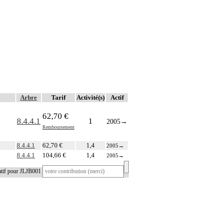
Arbre
Tarif
Activité(s)
Actif
62,70 €
8.4.4.1
1
2005
→
Remboursement
8.4.4.1
62,70 €
1,4
2005
→
8.4.4.1
104,66 €
1,4
2005
→
atif pour JLJB001