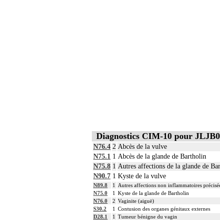
Diagnostics CIM-10 pour JLJB
N76.4
2
Abcès de la vulve
N75.1
1
Abcès de la glande de Bartholin
N75.8
1
Autres affections de la glande de Ba
N90.7
1
Kyste de la vulve
N89.8
1
Autres affections non inflammatoires précisé
N75.0
1
Kyste de la glande de Bartholin
N76.0
2
Vaginite (aiguë)
S30.2
1
Contusion des organes génitaux externes
D28.1
1
Tumeur bénigne du vagin