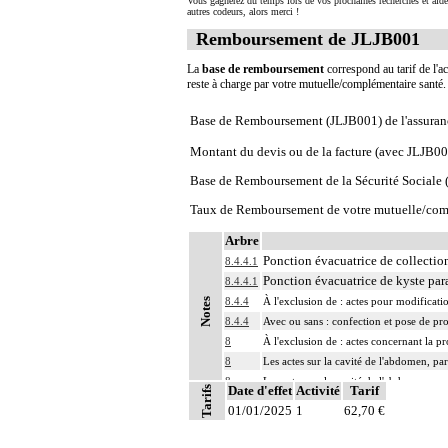
Vous gagnerez du temps lors de vos prochaines recherches et aide
autres codeurs, alors merci !
Remboursement de JLJB001
La
base de remboursement
correspond au tarif de l'ac
reste à charge par votre mutuelle/complémentaire santé
Base de Remboursement (JLJB001) de l'assuran
Montant du devis ou de la facture (avec JLJB00
Base de Remboursement de la Sécurité Social
Taux de Remboursement de votre mutuelle/com
Arbre
Ponction évacuatrice de collection
8.4.4.1
Ponction évacuatrice de kyste par
8.4.4.1
8.4.4
À l'exclusion de : actes pour modificati
Notes
8.4.4
Avec ou sans : confection et pose de pr
8
À l'exclusion de : actes concernant la pr
8
Les actes sur la cavité de l'abdomen, par
8
Les actes sur la cavité de l'abdomen, par
Date d'effet
Activité
Tarif
Tarifs
01/01/2025
1
62,70 €