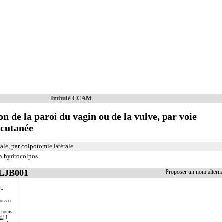
Intitulé CCAM
on de la paroi du vagin ou de la vulve, par voie
scutanée
le, par colpotomie latérale
un hydrocolpos
JLJB001
Proposer un nom altern
t.
ons et
s noms
ci
) !