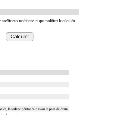
de coefficients modificateurs qui modifient le calcul du
Calculer
ée, la toilette péritonéale et/ou la pose de drain.
t/ou la pose de drain.