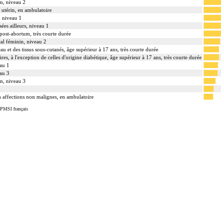
in, niveau 2
l utérin, en ambulatoire
, niveau 1
ées ailleurs, niveau 1
post-abortum, très courte durée
ital féminin, niveau 2
au et des tissus sous-cutanés, âge supérieur à 17 ans, très courte durée
ires, à l'exception de celles d'origine diabétique, âge supérieur à 17 ans, très courte durée
eau 1
eau 3
in, niveau 3
es affections non malignes, en ambulatoire
 PMSI français