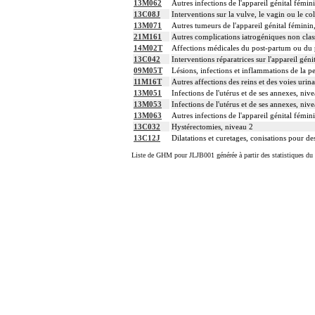
13M062
Autres infections de l'appareil génital fémin
13C08J
Interventions sur la vulve, le vagin ou le co
13M071
Autres tumeurs de l'appareil génital féminin
21M161
Autres complications iatrogéniques non class
14M02T
Affections médicales du post-partum ou du 
13C042
Interventions réparatrices sur l'appareil gén
09M05T
Lésions, infections et inflammations de la pe
11M16T
Autres affections des reins et des voies urina
13M051
Infections de l'utérus et de ses annexes, niv
13M053
Infections de l'utérus et de ses annexes, niv
13M063
Autres infections de l'appareil génital fémin
13C032
Hystérectomies, niveau 2
13C12J
Dilatations et curetages, conisations pour d
Liste de GHM pour JLJB001 générée à partir des statistiques du