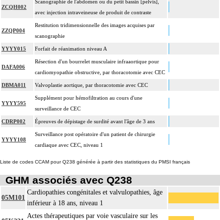
Scanographie de l'abdomen ou du petit bassin [pelvis],
ZCQH002
avec injection intraveineuse de produit de contraste
Restitution tridimensionnelle des images acquises par
ZZQP004
scanographie
YYYY015
Forfait de réanimation niveau A
Résection d'un bourrelet musculaire infraaortique pour
DAFA006
cardiomyopathie obstructive, par thoracotomie avec CEC
DBMA011
Valvoplastie aortique, par thoracotomie avec CEC
Supplément pour hémofiltration au cours d'une
YYYY595
surveillance de CEC
CDRP002
Épreuves de dépistage de surdité avant l'âge de 3 ans
Surveillance post opératoire d'un patient de chirurgie
YYYY108
cardiaque avec CEC, niveau 1
Liste de codes CCAM pour Q238 générée à partir des statistiques du PMSI français
GHM associés avec Q238
Cardiopathies congénitales et valvulopathies, âge
05M101
inférieur à 18 ans, niveau 1
Actes thérapeutiques par voie vasculaire sur les