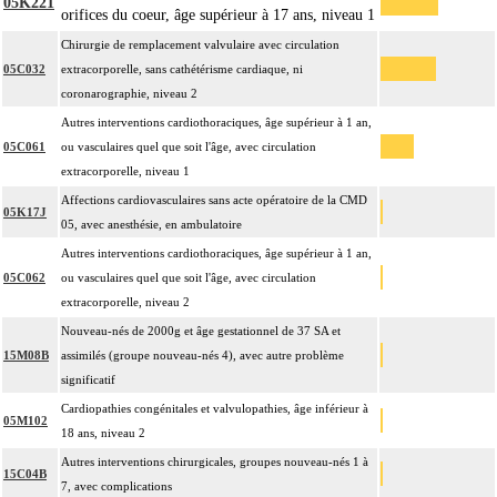
05K221
orifices du coeur, âge supérieur à 17 ans, niveau 1
Chirurgie de remplacement valvulaire avec circulation
05C032
extracorporelle, sans cathétérisme cardiaque, ni
coronarographie, niveau 2
Autres interventions cardiothoraciques, âge supérieur à 1 an,
05C061
ou vasculaires quel que soit l'âge, avec circulation
extracorporelle, niveau 1
Affections cardiovasculaires sans acte opératoire de la CMD
05K17J
05, avec anesthésie, en ambulatoire
Autres interventions cardiothoraciques, âge supérieur à 1 an,
05C062
ou vasculaires quel que soit l'âge, avec circulation
extracorporelle, niveau 2
Nouveau-nés de 2000g et âge gestationnel de 37 SA et
15M08B
assimilés (groupe nouveau-nés 4), avec autre problème
significatif
Cardiopathies congénitales et valvulopathies, âge inférieur à
05M102
18 ans, niveau 2
Autres interventions chirurgicales, groupes nouveau-nés 1 à
15C04B
7, avec complications