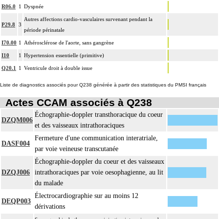
R06.0
1
Dyspnée
Autres affections cardio-vasculaires survenant pendant la
P29.8
3
période périnatale
I70.00
1
Athérosclérose de l'aorte, sans gangrène
I10
1
Hypertension essentielle (primitive)
Q20.1
1
Ventricule droit à double issue
Liste de diagnostics associés pour Q238 générée à partir des statistiques du PMSI français
Actes CCAM associés à Q238
Échographie-doppler transthoracique du coeur
DZQM006
et des vaisseaux intrathoraciques
Fermeture d'une communication interatriale,
DASF004
par voie veineuse transcutanée
Échographie-doppler du coeur et des vaisseaux
DZQJ006
intrathoraciques par voie oesophagienne, au lit
du malade
Électrocardiographie sur au moins 12
DEQP003
dérivations