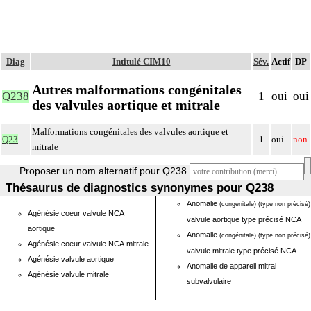
Diag
Intitulé CIM10
Sév.
Actif
DP
Autres malformations congénitales
Q238
1
oui
oui
des valvules aortique et mitrale
Malformations congénitales des valvules aortique et
Q23
1
oui
non
mitrale
Proposer un nom alternatif pour Q238
Thésaurus de diagnostics synonymes pour Q238
Anomalie
(congénitale)
(type non précisé)
Agénésie coeur valvule NCA
valvule aortique type précisé NCA
aortique
Anomalie
(congénitale)
(type non précisé)
Agénésie coeur valvule NCA mitrale
valvule mitrale type précisé NCA
Agénésie valvule aortique
Anomalie de appareil mitral
Agénésie valvule mitrale
subvalvulaire