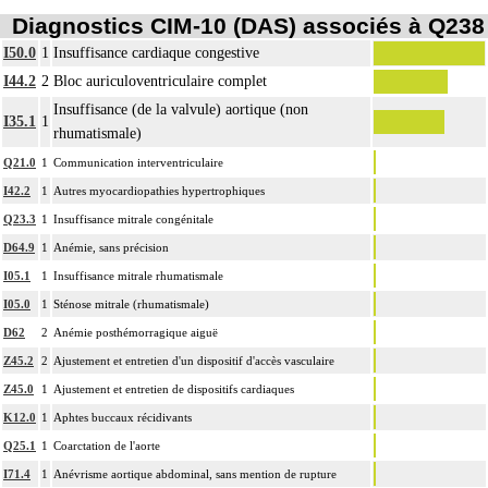
Diagnostics CIM-10 (DAS) associés à Q238
I50.0
1
Insuffisance cardiaque congestive
I44.2
2
Bloc auriculoventriculaire complet
Insuffisance (de la valvule) aortique (non
I35.1
1
rhumatismale)
Q21.0
1
Communication interventriculaire
I42.2
1
Autres myocardiopathies hypertrophiques
Q23.3
1
Insuffisance mitrale congénitale
D64.9
1
Anémie, sans précision
I05.1
1
Insuffisance mitrale rhumatismale
I05.0
1
Sténose mitrale (rhumatismale)
D62
2
Anémie posthémorragique aiguë
Z45.2
2
Ajustement et entretien d'un dispositif d'accès vasculaire
Z45.0
1
Ajustement et entretien de dispositifs cardiaques
K12.0
1
Aphtes buccaux récidivants
Q25.1
1
Coarctation de l'aorte
I71.4
1
Anévrisme aortique abdominal, sans mention de rupture