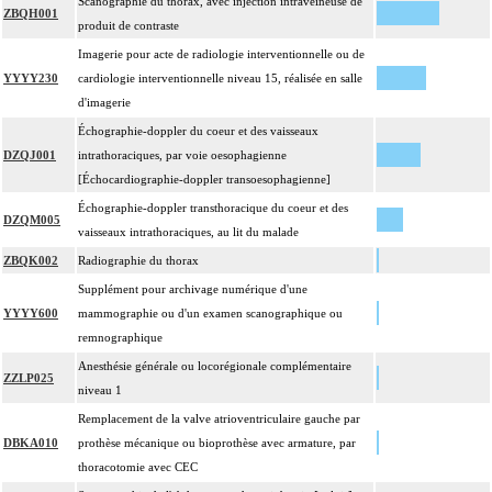
Scanographie du thorax, avec injection intraveineuse de
ZBQH001
produit de contraste
Imagerie pour acte de radiologie interventionnelle ou de
YYYY230
cardiologie interventionnelle niveau 15, réalisée en salle
d'imagerie
Échographie-doppler du coeur et des vaisseaux
DZQJ001
intrathoraciques, par voie oesophagienne
[Échocardiographie-doppler transoesophagienne]
Échographie-doppler transthoracique du coeur et des
DZQM005
vaisseaux intrathoraciques, au lit du malade
ZBQK002
Radiographie du thorax
Supplément pour archivage numérique d'une
YYYY600
mammographie ou d'un examen scanographique ou
remnographique
Anesthésie générale ou locorégionale complémentaire
ZZLP025
niveau 1
Remplacement de la valve atrioventriculaire gauche par
DBKA010
prothèse mécanique ou bioprothèse avec armature, par
thoracotomie avec CEC