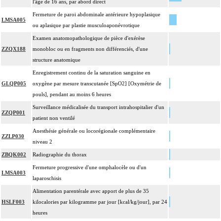
l'âge de 16 ans, par abord direct
Fermeture de paroi abdominale antérieure hypoplasique
LMSA005
ou aplasique par plastie musculoaponévrotique
Examen anatomopathologique de pièce d'exérèse
ZZQX188
monobloc ou en fragments non différenciés, d'une
structure anatomique
Enregistrement continu de la saturation sanguine en
GLQP005
oxygène par mesure transcutanée [SpO2] [Oxymétrie de
pouls], pendant au moins 6 heures
Surveillance médicalisée du transport intrahospitalier d'un
ZZQP001
patient non ventilé
Anesthésie générale ou locorégionale complémentaire
ZZLP030
niveau 2
ZBQK002
Radiographie du thorax
Fermeture progressive d'une omphalocèle ou d'un
LMSA003
laparoschisis
Alimentation parentérale avec apport de plus de 35
HSLF003
kilocalories par kilogramme par jour [kcal/kg/jour], par 24
heures