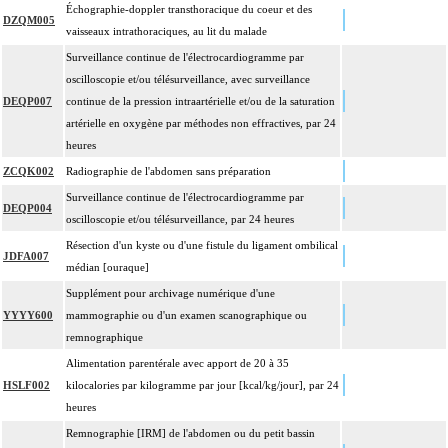
Échographie-doppler transthoracique du coeur et des
DZQM005
vaisseaux intrathoraciques, au lit du malade
Surveillance continue de l'électrocardiogramme par
oscilloscopie et/ou télésurveillance, avec surveillance
DEQP007
continue de la pression intraartérielle et/ou de la saturation
artérielle en oxygène par méthodes non effractives, par 24
heures
ZCQK002
Radiographie de l'abdomen sans préparation
Surveillance continue de l'électrocardiogramme par
DEQP004
oscilloscopie et/ou télésurveillance, par 24 heures
Résection d'un kyste ou d'une fistule du ligament ombilical
JDFA007
médian [ouraque]
Supplément pour archivage numérique d'une
YYYY600
mammographie ou d'un examen scanographique ou
remnographique
Alimentation parentérale avec apport de 20 à 35
HSLF002
kilocalories par kilogramme par jour [kcal/kg/jour], par 24
heures
Remnographie [IRM] de l'abdomen ou du petit bassin