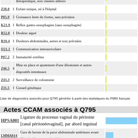
thérapeutique, non classées ailleurs
Z38.0
1
Enfant unique, né à l'hôpital
P05.9
2
Croissance lente du foetus, sans précision
K21.9
1
Reflux gastro-oesophagien (sans oesophagite)
R52.0
1
Douleur aiguë
R10.4
1
Douleurs abdominales, autres et non précisées
Q21.1
1
Communication interauriculaire
P07.2
2
Immaturité extrême
Mise en place et ajustement d'une iléostomie et autres
Z46.5
4
dispositifs intestinaux
Z43.3
2
Surveillance de colostomie
Z31.5
1
Conseil génétique
Liste de diagnostics associés pour Q795 générée à partir des statistiques du PMSI français
Actes CCAM associés à Q795
Ligature du processus vaginal du péritoine
HPSA001
[canal péritonéovaginal], par abord inguinal
Cure de hernie de la paroi abdominale antérieure avant
LMMA014