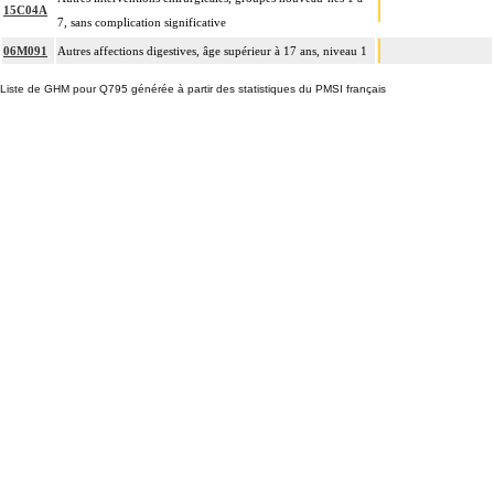
15C04A
7, sans complication significative
06M091
Autres affections digestives, âge supérieur à 17 ans, niveau 1
Liste de GHM pour Q795 générée à partir des statistiques du PMSI français