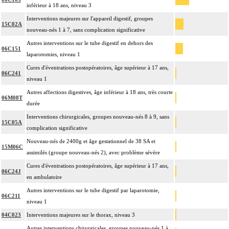
inférieur à 18 ans, niveau 3
Interventions majeures sur l'appareil digestif, groupes
15C02A
nouveau-nés 1 à 7, sans complication significative
Autres interventions sur le tube digestif en dehors des
06C151
laparotomies, niveau 1
Cures d'éventrations postopératoires, âge supérieur à 17 ans,
06C241
niveau 1
Autres affections digestives, âge inférieur à 18 ans, très courte
06M08T
durée
Interventions chirurgicales, groupes nouveau-nés 8 à 9, sans
15C05A
complication significative
Nouveau-nés de 2400g et âge gestationnel de 38 SA et
15M06C
assimilés (groupe nouveau-nés 2), avec problème sévère
Cures d'éventrations postopératoires, âge supérieur à 17 ans,
06C24J
en ambulatoire
Autres interventions sur le tube digestif par laparotomie,
06C211
niveau 1
04C023
Interventions majeures sur le thorax, niveau 3
Autres interventions chirurgicales, groupes nouveau-nés 1 à