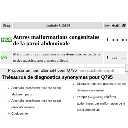
Diag
Intitulé CIM10
Sév.
Actif
DP
Autres malformations congénitales
Q795
1
oui
oui
de la paroi abdominale
Malformations congénitales du système ostéo-articulaire
Q79
1
oui
non
et des muscles, non classées ailleurs
Proposer un nom alternatif pour Q795
Thésaurus de diagnostics synonymes pour Q795
Diastasis muscles grands droits
(de
Anomalie
(congénitale)
(type non précisé)
congénital
abdomen)
abdomen paroi
Ectopie
viscères
(congénitale)
Anomalie
(congénitale)
(type non précisé)
abdominaux par malformation de la
paroi abdominale
paroi abdominale
Coelosomie