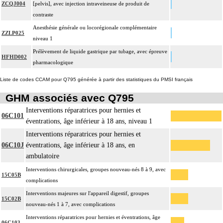
ZCQJ004
[pelvis], avec injection intraveineuse de produit de
contraste
Anesthésie générale ou locorégionale complémentaire
ZZLP025
niveau 1
Prélèvement de liquide gastrique par tubage, avec épreuve
HFHD002
pharmacologique
Liste de codes CCAM pour Q795 générée à partir des statistiques du PMSI français
GHM associés avec Q795
Interventions réparatrices pour hernies et
06C101
éventrations, âge inférieur à 18 ans, niveau 1
Interventions réparatrices pour hernies et
06C10J
éventrations, âge inférieur à 18 ans, en
ambulatoire
Interventions chirurgicales, groupes nouveau-nés 8 à 9, avec
15C05B
complications
Interventions majeures sur l'appareil digestif, groupes
15C02B
nouveau-nés 1 à 7, avec complications
Interventions réparatrices pour hernies et éventrations, âge
06C103