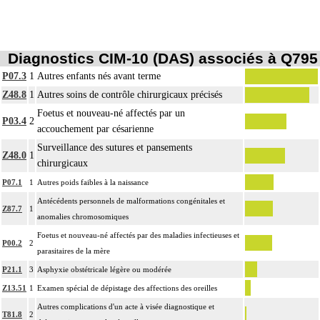
Diagnostics CIM-10 (DAS) associés à Q795
P07.3
1
Autres enfants nés avant terme
Z48.8
1
Autres soins de contrôle chirurgicaux précisés
Foetus et nouveau-né affectés par un
P03.4
2
accouchement par césarienne
Surveillance des sutures et pansements
Z48.0
1
chirurgicaux
P07.1
1
Autres poids faibles à la naissance
Antécédents personnels de malformations congénitales et
Z87.7
1
anomalies chromosomiques
Foetus et nouveau-né affectés par des maladies infectieuses et
P00.2
2
parasitaires de la mère
P21.1
3
Asphyxie obstétricale légère ou modérée
Z13.51
1
Examen spécial de dépistage des affections des oreilles
Autres complications d'un acte à visée diagnostique et
T81.8
2