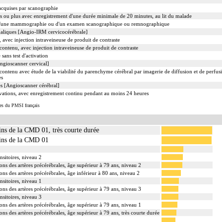
 acquises par scanographie
s ou plus avec enregistrement d'une durée minimale de 20 minutes, au lit du malade
d'une mammographie ou d'un examen scanographique ou remnographique
aliques [Angio-IRM cervicocérébrale]
avec injection intraveineuse de produit de contraste
ntenu, avec injection intraveineuse de produit de contraste
sans test d'activation
ngioscanner cervical]
ntenu avec étude de la viabilité du parenchyme cérébral par imagerie de diffusion et de perfu
es
s [Angioscanner cérébral]
vations, avec enregistrement continu pendant au moins 24 heures
ues du PMSI français
ins de la CMD 01, très courte durée
oins de la CMD 01
nsitoires, niveau 2
ons des artères précérébrales, âge supérieur à 79 ans, niveau 2
ons des artères précérébrales, âge inférieur à 80 ans, niveau 2
nsitoires, niveau 1
ons des artères précérébrales, âge supérieur à 79 ans, niveau 3
nsitoires, niveau 3
ons des artères précérébrales, âge supérieur à 79 ans, niveau 1
ons des artères précérébrales, âge supérieur à 79 ans, très courte durée