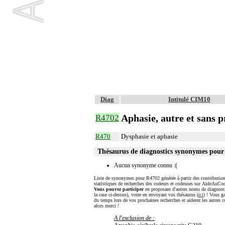
Diag
Intitulé CIM10
Aphasie, autre et sans p
R4702
R470
Dysphasie et aphasie
Thésaurus de diagnostics synonymes pou
Aucun synonyme connu :(
Liste de synonymes pour R4702 générée à partir des contribution
statistiques de recherches des codeurs et codeuses sur AideAuCod
Vous pouvez participer
en proposant d'autres noms de diagnost
la case ci-dessus), voire en envoyant vos thésaurus (
ici
) ! Vous g
du temps lors de vos prochaines recherches et aiderez les autres c
alors merci !
A l'exclusion de :