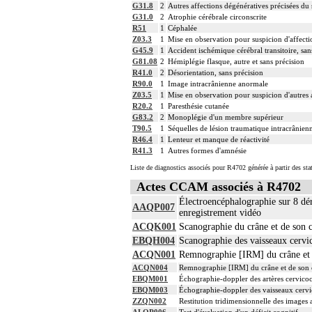
G31.8
2
Autres affections dégénératives précisées d
G31.0
2
Atrophie cérébrale circonscrite
R51
1
Céphalée
Z03.3
1
Mise en observation pour suspicion d'affect
G45.9
1
Accident ischémique cérébral transitoire, san
G81.08
2
Hémiplégie flasque, autre et sans précision
R41.0
2
Désorientation, sans précision
R90.0
1
Image intracrânienne anormale
Z03.5
1
Mise en observation pour suspicion d'autres 
R20.2
1
Paresthésie cutanée
G83.2
2
Monoplégie d'un membre supérieur
T90.5
1
Séquelles de lésion traumatique intracrânien
R46.4
1
Lenteur et manque de réactivité
R41.3
1
Autres formes d'amnésie
Liste de diagnostics associés pour R4702 générée à partir des st
Actes CCAM associés à R4702
Électroencéphalographie sur 8 dér
AAQP007
enregistrement vidéo
ACQK001
Scanographie du crâne et de son c
EBQH004
Scanographie des vaisseaux cervi
ACQN001
Remnographie [IRM] du crâne et de
ACQN004
Remnographie [IRM] du crâne et de son co
EBQM001
Échographie-doppler des artères cervicoc
EBQM003
Échographie-doppler des vaisseaux cervi
ZZQN002
Restitution tridimensionnelle des image