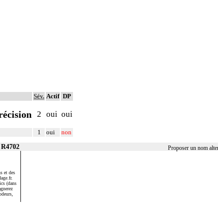
Sév.
Actif
DP
récision
2
oui
oui
1
oui
non
r R4702
Proposer un nom alte
s et des
age.fr.
ics (dans
agnerez
odeurs,