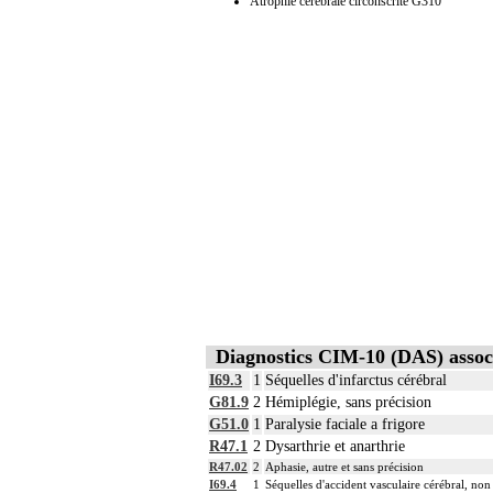
Atrophie cérébrale circonscrite G310
Diagnostics CIM-10 (DAS) assoc
I69.3
1
Séquelles d'infarctus cérébral
G81.9
2
Hémiplégie, sans précision
G51.0
1
Paralysie faciale a frigore
R47.1
2
Dysarthrie et anarthrie
R47.02
2
Aphasie, autre et sans précision
I69.4
1
Séquelles d'accident vasculaire cérébral, no