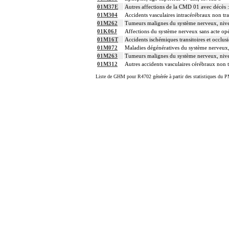
01M37E
Autres affections de la CMD 01 avec décès :
01M304
Accidents vasculaires intracérébraux non tra
01M262
Tumeurs malignes du système nerveux, niv
01K06J
Affections du système nerveux sans acte opé
01M16T
Accidents ischémiques transitoires et occlusi
01M072
Maladies dégénératives du système nerveux,
01M263
Tumeurs malignes du système nerveux, niv
01M312
Autres accidents vasculaires cérébraux non t
Liste de GHM pour R4702 générée à partir des statistiques du P