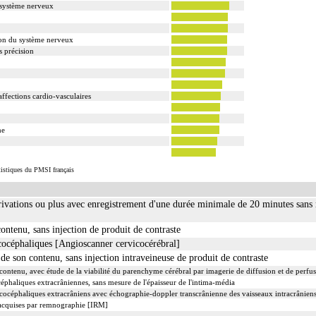
u système nerveux
ion du système nerveux
s précision
affections cardio-vasculaires
ne
atistiques du PMSI français
ivations ou plus avec enregistrement d'une durée minimale de 20 minutes sans 
ontenu, sans injection de produit de contraste
cocéphaliques [Angioscanner cervicocérébral]
 son contenu, sans injection intraveineuse de produit de contraste
ntenu, avec étude de la viabilité du parenchyme cérébral par imagerie de diffusion et de perfu
éphaliques extracrâniennes, sans mesure de l'épaisseur de l'intima-média
cocéphaliques extracrâniens avec échographie-doppler transcrânienne des vaisseaux intracrânien
s acquises par remnographie [IRM]