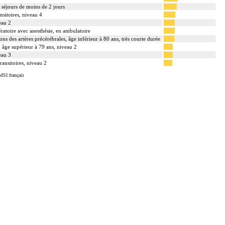
 séjours de moins de 2 jours
nsitoires, niveau 4
eau 2
ratoire avec anesthésie, en ambulatoire
ons des artères précérébrales, âge inférieur à 80 ans, très courte durée
 âge supérieur à 79 ans, niveau 2
eau 3
ransitoires, niveau 2
MSI français