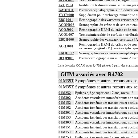
ALQP006
Test d'évaluation d'un déficit cognitif
ZZQP004
Restitution tridimensionnelle des images
AAQP011
Electroencéphalographie sur 8 dérivation
YYYY600
Supplément pour archivage numérique 
EBQJ001
Remnographie des vaisseaux cervicocéph
ACQH003
Scanographie du crâne et de son contenu, 
ACQJ002
Remnographie [IRM] du crâne et de son co
ACQL007
Tomoscintigraphie de perfusion cérébrale 
EBQH006
Scanographie des vaisseaux cervicaux [A
Remnographie [IRM] du crâne et de son co
ACQJ001
vaisseaux [angio-IRM] cervicocéphaliqu
EAQH002
Scanographie des vaisseaux encéphalique
DEQP005
Électrocardiographie sur au moins 2 déri
Liste de codes CCAM pour R4702 générée à partir des statistiq
GHM associés avec R4702
01M35T
Symptômes et autres recours aux so
01M35Z
Symptômes et autres recours aux s
01M252
Epilepsie, âge supérieur 17 ans, niveau 2
01M302
Accidents vasculaires intracérébraux non tra
01M152
Accidents ischémiques transitoires et occlusi
01M162
Accidents ischémiques transitoires et occlusi
01M301
Accidents vasculaires intracérébraux non tra
01M153
Accidents ischémiques transitoires et occlusi
01M303
Accidents vasculaires intracérébraux non tra
01M151
Accidents ischémiques transitoires et occlusi
01M15T
Accidents ischémiques transitoires et occlusi
01M253
Epilepsie, âge supérieur 17 ans, niveau 3