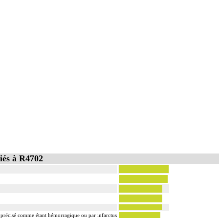
iés à R4702
n précisé comme étant hémorragique ou par infarctus