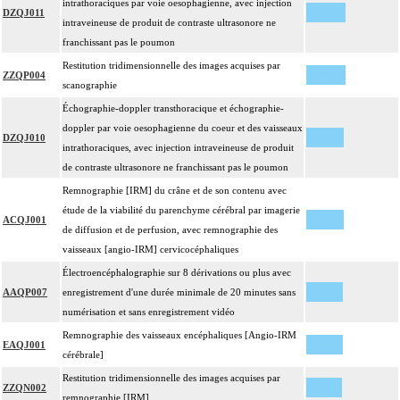
intrathoraciques par voie oesophagienne, avec injection
DZQJ011
intraveineuse de produit de contraste ultrasonore ne
franchissant pas le poumon
Restitution tridimensionnelle des images acquises par
ZZQP004
scanographie
Échographie-doppler transthoracique et échographie-
doppler par voie oesophagienne du coeur et des vaisseaux
DZQJ010
intrathoraciques, avec injection intraveineuse de produit
de contraste ultrasonore ne franchissant pas le poumon
Remnographie [IRM] du crâne et de son contenu avec
étude de la viabilité du parenchyme cérébral par imagerie
ACQJ001
de diffusion et de perfusion, avec remnographie des
vaisseaux [angio-IRM] cervicocéphaliques
Électroencéphalographie sur 8 dérivations ou plus avec
AAQP007
enregistrement d'une durée minimale de 20 minutes sans
numérisation et sans enregistrement vidéo
Remnographie des vaisseaux encéphaliques [Angio-IRM
EAQJ001
cérébrale]
Restitution tridimensionnelle des images acquises par
ZZQN002
remnographie [IRM]