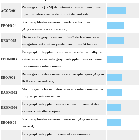
Remnographie [IRM] du crâne et de son contenu, sans
ACQN001
injection intraveineuse de produit de contraste
Scanographie des vaisseaux cervicocéphaliques
EBQH004
[Angioscanner cervicocérébral]
Électrocardiographie sur au moins 2 dérivations, avec
DEQP005
enregistrement continu pendant au moins 24 heures
Échographie-doppler des vaisseaux cervicocéphaliques
EBQM003
extracrâniens avec échographie-doppler transcrânienne
des vaisseaux intracrâniens
Remnographie des vaisseaux cervicocéphaliques [Angio-
EBQJ001
IRM cervicocérébrale]
Monitorage de la circulation artérielle intracrânienne par
EAQM002
doppler pulsé transcrânien
Échographie-doppler transthoracique du coeur et des
DZQM006
vaisseaux intrathoraciques
Scanographie des vaisseaux cervicaux [Angioscanner
EBQH006
cervical]
Échographie-doppler du coeur et des vaisseaux