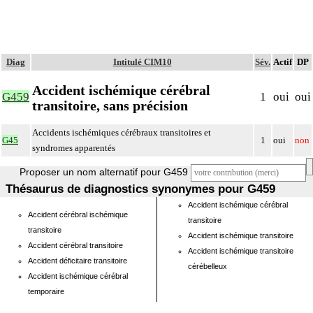
Diag
Intitulé CIM10
Sév.
Actif
DP
Accident ischémique cérébral
G459
1
oui
oui
transitoire, sans précision
Accidents ischémiques cérébraux transitoires et
G45
1
oui
non
syndromes apparentés
Proposer un nom alternatif pour G459
Thésaurus de diagnostics synonymes pour G459
Accident ischémique cérébral
Accident cérébral ischémique
transitoire
transitoire
Accident ischémique transitoire
Accident cérébral transitoire
Accident ischémique transitoire
Accident déficitaire transitoire
cérébelleux
Accident ischémique cérébral
temporaire