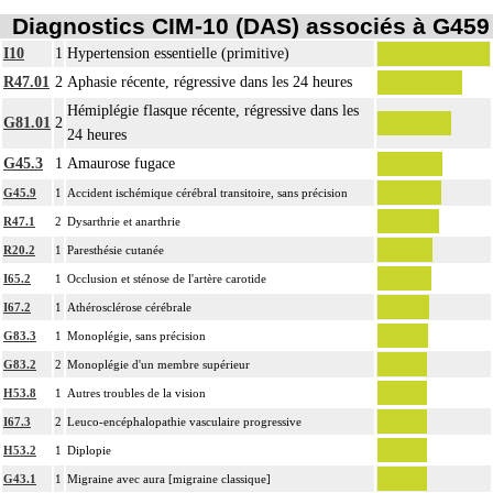
Diagnostics CIM-10 (DAS) associés à G459
I10
1
Hypertension essentielle (primitive)
R47.01
2
Aphasie récente, régressive dans les 24 heures
Hémiplégie flasque récente, régressive dans les
G81.01
2
24 heures
G45.3
1
Amaurose fugace
G45.9
1
Accident ischémique cérébral transitoire, sans précision
R47.1
2
Dysarthrie et anarthrie
R20.2
1
Paresthésie cutanée
I65.2
1
Occlusion et sténose de l'artère carotide
I67.2
1
Athérosclérose cérébrale
G83.3
1
Monoplégie, sans précision
G83.2
2
Monoplégie d'un membre supérieur
H53.8
1
Autres troubles de la vision
I67.3
2
Leuco-encéphalopathie vasculaire progressive
H53.2
1
Diplopie
G43.1
1
Migraine avec aura [migraine classique]