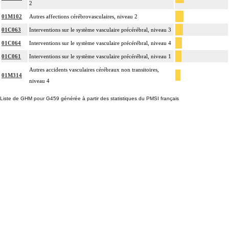
2
01M102
Autres affections cérébrovasculaires, niveau 2
01C063
Interventions sur le système vasculaire précérébral, niveau 3
01C064
Interventions sur le système vasculaire précérébral, niveau 4
01C061
Interventions sur le système vasculaire précérébral, niveau 1
Autres accidents vasculaires cérébraux non transitoires,
01M314
niveau 4
Liste de GHM pour G459 générée à partir des statistiques du PMSI français