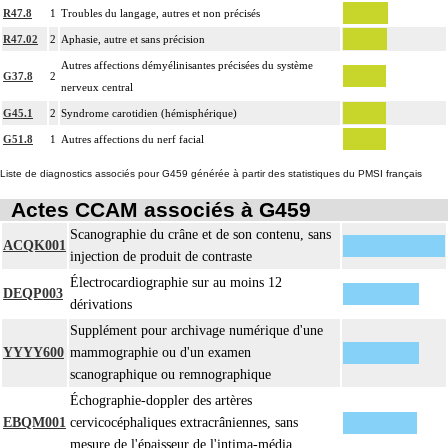
R47.8
1
Troubles du langage, autres et non précisés
R47.02
2
Aphasie, autre et sans précision
Autres affections démyélinisantes précisées du système
G37.8
2
nerveux central
G45.1
2
Syndrome carotidien (hémisphérique)
G51.8
1
Autres affections du nerf facial
Liste de diagnostics associés pour G459 générée à partir des statistiques du PMSI français
Actes CCAM associés à G459
Scanographie du crâne et de son contenu, sans
ACQK001
injection de produit de contraste
Électrocardiographie sur au moins 12
DEQP003
dérivations
Supplément pour archivage numérique d'une
YYYY600
mammographie ou d'un examen
scanographique ou remnographique
Échographie-doppler des artères
EBQM001
cervicocéphaliques extracrâniennes, sans
mesure de l'épaisseur de l'intima-média