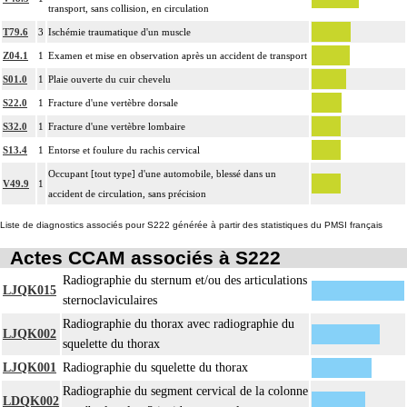
transport, sans collision, en circulation
T79.6
3
Ischémie traumatique d'un muscle
Z04.1
1
Examen et mise en observation après un accident de transport
S01.0
1
Plaie ouverte du cuir chevelu
S22.0
1
Fracture d'une vertèbre dorsale
S32.0
1
Fracture d'une vertèbre lombaire
S13.4
1
Entorse et foulure du rachis cervical
Occupant [tout type] d'une automobile, blessé dans un
V49.9
1
accident de circulation, sans précision
Liste de diagnostics associés pour S222 générée à partir des statistiques du PMSI français
Actes CCAM associés à S222
Radiographie du sternum et/ou des articulations
LJQK015
sternoclaviculaires
Radiographie du thorax avec radiographie du
LJQK002
squelette du thorax
LJQK001
Radiographie du squelette du thorax
Radiographie du segment cervical de la colonne
LDQK002