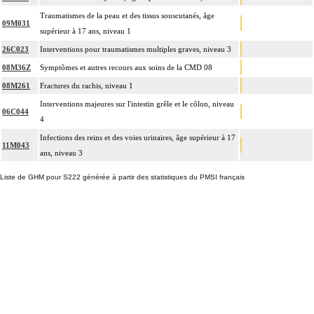
Traumatismes de la peau et des tissus souscutanés, âge
09M031
supérieur à 17 ans, niveau 1
26C023
Interventions pour traumatismes multiples graves, niveau 3
08M36Z
Symptômes et autres recours aux soins de la CMD 08
08M261
Fractures du rachis, niveau 1
Interventions majeures sur l'intestin grêle et le côlon, niveau
06C044
4
Infections des reins et des voies urinaires, âge supérieur à 17
11M043
ans, niveau 3
Liste de GHM pour S222 générée à partir des statistiques du PMSI français