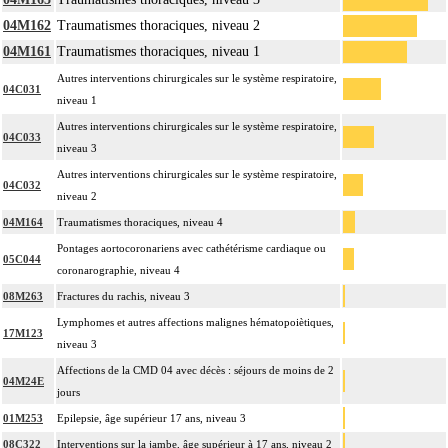
04M162
Traumatismes thoraciques, niveau 2
04M161
Traumatismes thoraciques, niveau 1
Autres interventions chirurgicales sur le système respiratoire,
04C031
niveau 1
Autres interventions chirurgicales sur le système respiratoire,
04C033
niveau 3
Autres interventions chirurgicales sur le système respiratoire,
04C032
niveau 2
04M164
Traumatismes thoraciques, niveau 4
Pontages aortocoronariens avec cathétérisme cardiaque ou
05C044
coronarographie, niveau 4
08M263
Fractures du rachis, niveau 3
Lymphomes et autres affections malignes hématopoiètiques,
17M123
niveau 3
Affections de la CMD 04 avec décès : séjours de moins de 2
04M24E
jours
01M253
Epilepsie, âge supérieur 17 ans, niveau 3
08C322
Interventions sur la jambe, âge supérieur à 17 ans, niveau 2