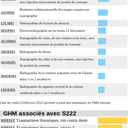
avec injection intraveineuse de produit de contraste
Restitution tridimensionnelle des images acquises par
ZZQP004
scanographie
LJCA001
Ostéosynthèse de fracture du sternum
DEQP003
Électrocardiographie sur au moins 12 dérivations
Scanographie du crâne, de son contenu et du tronc, avec
ACQH004
injection intraveineuse de produit de contraste
ZBQK002
Radiographie du thorax
Scanographie du crâne et de son contenu, sans injection
ACQK001
de produit de contraste
Radiographie de la ceinture scapulaire et/ou de l'épaule
MAQK003
selon 1 ou 2 incidences
Radiographie du segment cervical de la colonne
LDQK001
vertébrale selon 1 ou 2 incidences
Liste de codes CCAM pour S222 générée à partir des statistiques du PMSI français
GHM associés avec S222
04M16T
Traumatismes thoraciques, très courte durée
04M163
Traumatismes thoraciques, niveau 3