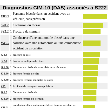
Diagnostics CIM-10 (DAS) associés à S222
Personne blessée dans un accident avec un
V89.9
1
véhicule, sans précision
S20.2
1
Contusion du thorax
S22.2
1
Fracture du sternum
Conducteur d'une automobile blessé dans une
V43.5
1
collision avec une automobile ou une camionnette,
accident de circulation
S22.3
1
Fracture de côte
S22.4
1
Fractures multiples de côtes
S06.00
1
Commotion cérébrale, sans plaie intracrânienne
S22.30
2
Fracture fermée de côte
S22.40
2
Fractures fermées multiples de côtes
V99
1
Accident de transport, sans précision
S06.0
1
Commotion cérébrale
S22.20
2
Fracture fermée du sternum
Conducteur d'une automobile blessé dans un accident de
V48.5
1