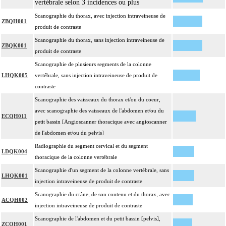
vertébrale selon 3 incidences ou plus
Scanographie du thorax, avec injection intraveineuse de
ZBQH001
produit de contraste
Scanographie du thorax, sans injection intraveineuse de
ZBQK001
produit de contraste
Scanographie de plusieurs segments de la colonne
LHQK005
vertébrale, sans injection intraveineuse de produit de
contraste
Scanographie des vaisseaux du thorax et/ou du coeur,
avec scanographie des vaisseaux de l'abdomen et/ou du
ECQH011
petit bassin [Angioscanner thoracique avec angioscanner
de l'abdomen et/ou du pelvis]
Radiographie du segment cervical et du segment
LDQK004
thoracique de la colonne vertébrale
Scanographie d'un segment de la colonne vertébrale, sans
LHQK001
injection intraveineuse de produit de contraste
Scanographie du crâne, de son contenu et du thorax, avec
ACQH002
injection intraveineuse de produit de contraste
Scanographie de l'abdomen et du petit bassin [pelvis],
ZCQH001