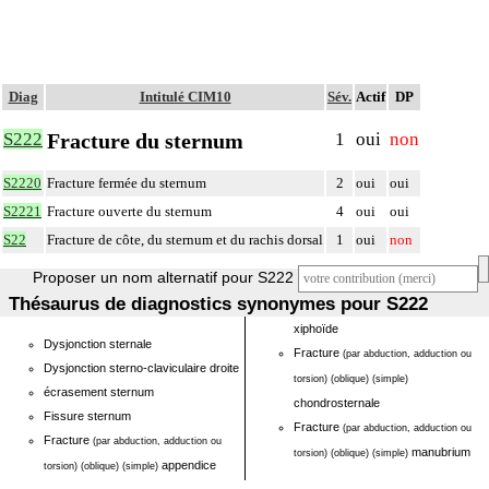
Diag
Intitulé CIM10
Sév.
Actif
DP
Fracture du sternum
S222
1
oui
non
S2220
Fracture fermée du sternum
2
oui
oui
S2221
Fracture ouverte du sternum
4
oui
oui
S22
Fracture de côte, du sternum et du rachis dorsal
1
oui
non
Proposer un nom alternatif pour S222
Thésaurus de diagnostics synonymes pour S222
xiphoïde
Dysjonction sternale
Fracture
(par abduction, adduction ou
Dysjonction sterno-claviculaire droite
torsion)
(oblique)
(simple)
écrasement sternum
chondrosternale
Fissure sternum
Fracture
(par abduction, adduction ou
Fracture
(par abduction, adduction ou
manubrium
torsion)
(oblique)
(simple)
appendice
torsion)
(oblique)
(simple)