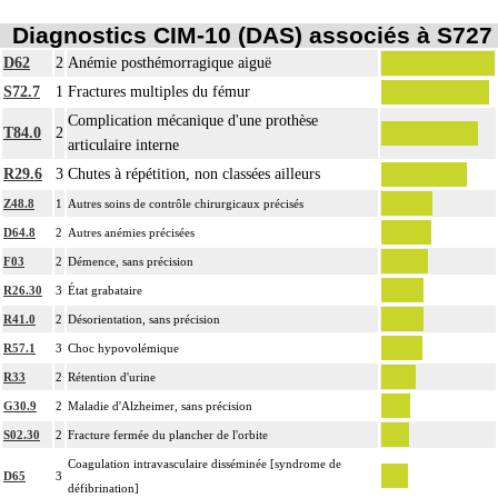
Diagnostics CIM-10 (DAS) associés à S727
D62
2
Anémie posthémorragique aiguë
S72.7
1
Fractures multiples du fémur
Complication mécanique d'une prothèse
T84.0
2
articulaire interne
R29.6
3
Chutes à répétition, non classées ailleurs
Z48.8
1
Autres soins de contrôle chirurgicaux précisés
D64.8
2
Autres anémies précisées
F03
2
Démence, sans précision
R26.30
3
État grabataire
R41.0
2
Désorientation, sans précision
R57.1
3
Choc hypovolémique
R33
2
Rétention d'urine
G30.9
2
Maladie d'Alzheimer, sans précision
S02.30
2
Fracture fermée du plancher de l'orbite
Coagulation intravasculaire disséminée [syndrome de
D65
3
défibrination]