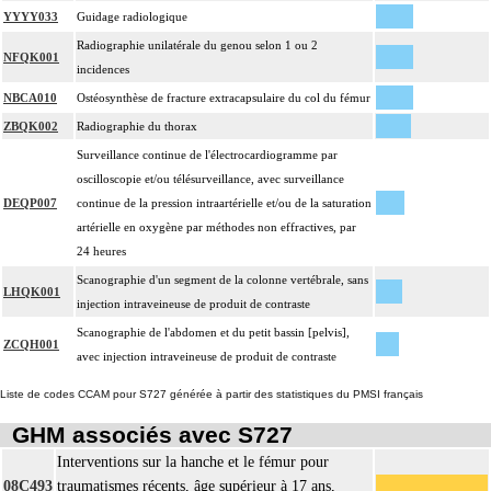
YYYY033
Guidage radiologique
Radiographie unilatérale du genou selon 1 ou 2
NFQK001
incidences
NBCA010
Ostéosynthèse de fracture extracapsulaire du col du fémur
ZBQK002
Radiographie du thorax
Surveillance continue de l'électrocardiogramme par
oscilloscopie et/ou télésurveillance, avec surveillance
DEQP007
continue de la pression intraartérielle et/ou de la saturation
artérielle en oxygène par méthodes non effractives, par
24 heures
Scanographie d'un segment de la colonne vertébrale, sans
LHQK001
injection intraveineuse de produit de contraste
Scanographie de l'abdomen et du petit bassin [pelvis],
ZCQH001
avec injection intraveineuse de produit de contraste
Liste de codes CCAM pour S727 générée à partir des statistiques du PMSI français
GHM associés avec S727
Interventions sur la hanche et le fémur pour
08C493
traumatismes récents, âge supérieur à 17 ans,