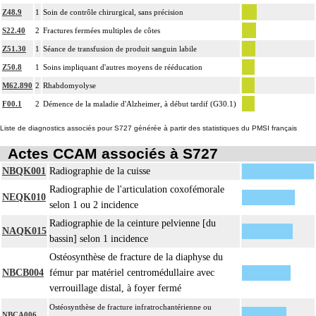
Z48.9
1
Soin de contrôle chirurgical, sans précision
S22.40
2
Fractures fermées multiples de côtes
Z51.30
1
Séance de transfusion de produit sanguin labile
Z50.8
1
Soins impliquant d'autres moyens de rééducation
M62.890
2
Rhabdomyolyse
F00.1
2
Démence de la maladie d'Alzheimer, à début tardif (G30.1)
Liste de diagnostics associés pour S727 générée à partir des statistiques du PMSI français
Actes CCAM associés à S727
NBQK001
Radiographie de la cuisse
Radiographie de l'articulation coxofémorale
NEQK010
selon 1 ou 2 incidence
Radiographie de la ceinture pelvienne [du
NAQK015
bassin] selon 1 incidence
Ostéosynthèse de fracture de la diaphyse du
NBCB004
fémur par matériel centromédullaire avec
verrouillage distal, à foyer fermé
Ostéosynthèse de fracture infratrochantérienne ou
NBCA006