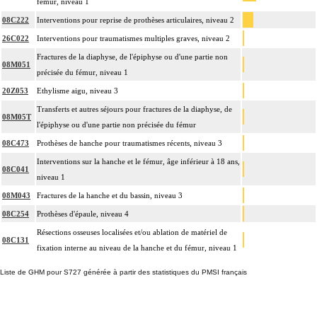
fémur, niveau 1
08C222
Interventions pour reprise de prothèses articulaires, niveau 2
26C022
Interventions pour traumatismes multiples graves, niveau 2
Fractures de la diaphyse, de l'épiphyse ou d'une partie non
08M051
précisée du fémur, niveau 1
20Z053
Ethylisme aigu, niveau 3
Transferts et autres séjours pour fractures de la diaphyse, de
08M05T
l'épiphyse ou d'une partie non précisée du fémur
08C473
Prothèses de hanche pour traumatismes récents, niveau 3
Interventions sur la hanche et le fémur, âge inférieur à 18 ans,
08C041
niveau 1
08M043
Fractures de la hanche et du bassin, niveau 3
08C254
Prothèses d'épaule, niveau 4
Résections osseuses localisées et/ou ablation de matériel de
08C131
fixation interne au niveau de la hanche et du fémur, niveau 1
Liste de GHM pour S727 générée à partir des statistiques du PMSI français