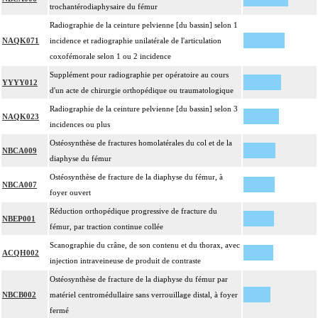
trochantérodiaphysaire du fémur
Radiographie de la ceinture pelvienne [du bassin] selon 1
NAQK071
incidence et radiographie unilatérale de l'articulation
coxofémorale selon 1 ou 2 incidence
Supplément pour radiographie per opératoire au cours
YYYY012
d'un acte de chirurgie orthopédique ou traumatologique
Radiographie de la ceinture pelvienne [du bassin] selon 3
NAQK023
incidences ou plus
Ostéosynthèse de fractures homolatérales du col et de la
NBCA009
diaphyse du fémur
Ostéosynthèse de fracture de la diaphyse du fémur, à
NBCA007
foyer ouvert
Réduction orthopédique progressive de fracture du
NBEP001
fémur, par traction continue collée
Scanographie du crâne, de son contenu et du thorax, avec
ACQH002
injection intraveineuse de produit de contraste
Ostéosynthèse de fracture de la diaphyse du fémur par
NBCB002
matériel centromédullaire sans verrouillage distal, à foyer
fermé