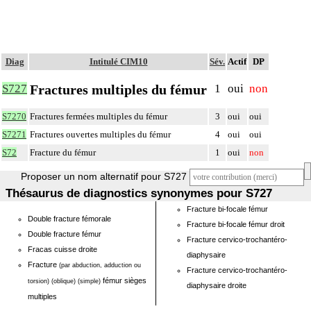
Diag
Intitulé CIM10
Sév.
Actif
DP
Fractures multiples du fémur
S727
1
oui
non
S7270
Fractures fermées multiples du fémur
3
oui
oui
S7271
Fractures ouvertes multiples du fémur
4
oui
oui
S72
Fracture du fémur
1
oui
non
Proposer un nom alternatif pour S727
Thésaurus de diagnostics synonymes pour S727
Fracture bi-focale fémur
Double fracture fémorale
Fracture bi-focale fémur droit
Double fracture fémur
Fracture cervico-trochantéro-
Fracas cuisse droite
diaphysaire
Fracture
(par abduction, adduction ou
Fracture cervico-trochantéro-
fémur sièges
torsion)
(oblique)
(simple)
diaphysaire droite
multiples