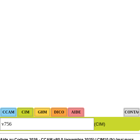
(CIM)
Aide au Codage 2026 - CCAM v80.0 (novembre 2025) | CIM10 (fr) (
maj
mars