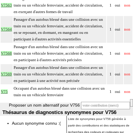
V7563
train ou un véhicule ferroviaire, accident de circulation,
1
oui
non
en exerçant d'autres formes de travail
Passager d'un autobus blessé dans une collision avec un
train ou un véhicule ferroviaire, accident de circulation,
V7564
1
oui
non
en se reposant, en dormant, en mangeant ou en
participant à d'autres activités essentielles
Passager d'un autobus blessé dans une collision avec un
V7568
train ou un véhicule ferroviaire, accident de circulation,
1
oui
non
en participant à d'autres activités précisées
Passager d'un autobus blessé dans une collision avec un
V7569
train ou un véhicule ferroviaire, accident de circulation,
1
oui
non
en participant à une activité non précisée
Occupant d'un autobus blessé dans une collision avec un
V75
1
oui
non
train ou un véhicule ferroviaire
Proposer un nom alternatif pour V756
Thésaurus de diagnostics synonymes pour V756
Liste de synonymes pour V756 générée à
Aucun synonyme connu :(
partir des contributions et des statistiques de
recherches des codeurs et codeuses sur