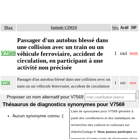
Diag
Intitulé CIM10
Sév.
Actif
DP
Passager d'un autobus blessé dans
une collision avec un train ou un
véhicule ferroviaire, accident de
V7569
1
oui
non
circulation, en participant à une
activité non précisée
Passager d'un autobus blessé dans une collision avec un
V756
1
oui
non
train ou un véhicule ferroviaire, accident de circulation
Proposer un nom alternatif pour V7569
Thésaurus de diagnostics synonymes pour V7569
Liste de synonymes pour V7569 générée à
Aucun synonyme connu :(
partir des contributions et des statistiques de
recherches des codeurs et codeuses sur
AideAuCodage.fr.
Vous pouvez participer
en
proposant d'autres noms de diagnostics (dans