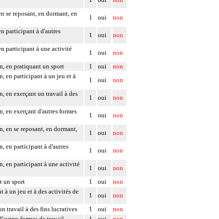
en se reposant, en dormant, en
1
oui
non
n participant à d'autres
1
oui
non
en participant à une activité
1
oui
non
n, en pratiquant un sport
1
oui
non
, en participant à un jeu et à
1
oui
non
n, en exerçant un travail à des
1
oui
non
n, en exerçant d'autres formes
1
oui
non
n, en se reposant, en dormant,
1
oui
non
, en participant à d'autres
1
oui
non
, en participant à une activité
1
oui
non
t un sport
1
oui
non
 à un jeu et à des activités de
1
oui
non
 travail à des fins lucratives
1
oui
non
'autres formes de travail
1
oui
non