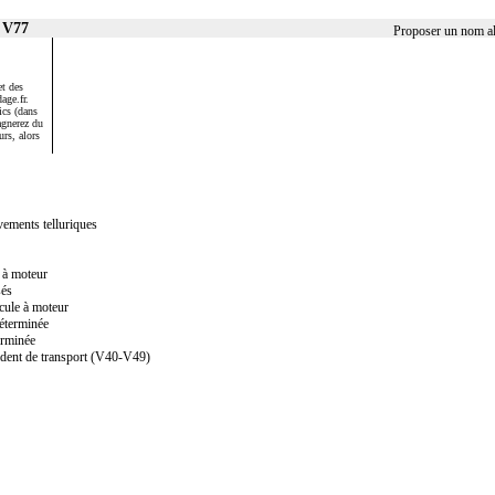
r V77
Proposer un nom al
et des
age.fr.
ics (dans
agnerez du
urs, alors
vements telluriques
e à moteur
sés
cule à moteur
déterminée
erminée
ident de transport (V40-V49)