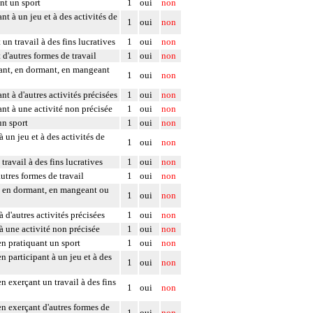
nt un sport
1
oui
non
t à un jeu et à des activités de
1
oui
non
un travail à des fins lucratives
1
oui
non
d'autres formes de travail
1
oui
non
osant, en dormant, en mangeant
1
oui
non
t à d'autres activités précisées
1
oui
non
ant à une activité non précisée
1
oui
non
un sport
1
oui
non
 un jeu et à des activités de
1
oui
non
travail à des fins lucratives
1
oui
non
utres formes de travail
1
oui
non
nt, en dormant, en mangeant ou
1
oui
non
 d'autres activités précisées
1
oui
non
 à une activité non précisée
1
oui
non
en pratiquant un sport
1
oui
non
n participant à un jeu et à des
1
oui
non
n exerçant un travail à des fins
1
oui
non
en exerçant d'autres formes de
1
oui
non