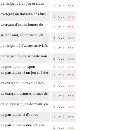
participant à un jeu et à des
1
oui
non
exerçant un travail à des fins
1
oui
non
 exerçant d'autres formes de
1
oui
non
n se reposant, en dormant, en
1
oui
non
participant à d'autres activités
1
oui
non
 participant à une activité non
1
oui
non
 en pratiquant un sport
1
oui
non
en participant à un jeu et à des
1
oui
non
 en exerçant un travail à des
1
oui
non
 en exerçant d'autres formes de
1
oui
non
 en se reposant, en dormant, en
1
oui
non
en participant à d'autres
1
oui
non
en participant à une activité
1
oui
non