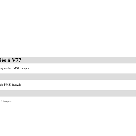
iés à V77
stiques du PMSI français
 du PMSI français
I français