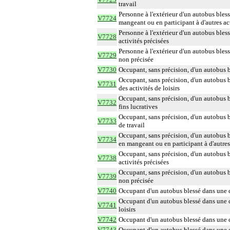
travail
Personne à l'extérieur d'un autobus bless
V7724
mangeant ou en participant à d'autres act
Personne à l'extérieur d'un autobus bless
V7728
activités précisées
Personne à l'extérieur d'un autobus bless
V7729
non précisée
V7730
Occupant, sans précision, d'un autobus b
Occupant, sans précision, d'un autobus bl
V7731
des activités de loisirs
Occupant, sans précision, d'un autobus bl
V7732
fins lucratives
Occupant, sans précision, d'un autobus b
V7733
de travail
Occupant, sans précision, d'un autobus b
V7734
en mangeant ou en participant à d'autres 
Occupant, sans précision, d'un autobus bl
V7738
activités précisées
Occupant, sans précision, d'un autobus bl
V7739
non précisée
V7740
Occupant d'un autobus blessé dans une co
Occupant d'un autobus blessé dans une co
V7741
loisirs
V7742
Occupant d'un autobus blessé dans une co
V7743
Occupant d'un autobus blessé dans une co