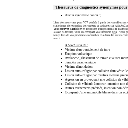
Thésaurus de diagnostics synonymes pou
Aucun synonyme connu :(
Liste de synonymes pour V77 générée à partir des contributions 
statistiques de recherches des codeurs et codeuses sur AideAuCod
Vous pouvez participer
en proposant d'autres noms de diagnost
la case ci-dessus), voire en envoyant vos thésaurus (
ici
) ! Vous g
temps lors de vos prochaines recherches et aiderez les autres code
merci !
A l'exclusion de :
Victime d'un tremblement de terre
Éruption volcanique
Avalanche, glissement de terrain et autres mou
Tempête cataclysmique
Victime d'inondation
Lésion auto-infligée par collision d'un véhicul
Lésion auto-infligée par d'autres moyens préci
Agression en provoquant une collision de véhi
Collision de véhicule à moteur, intention non 
Autres événements précisés, intention non dét
Occupant d'une automobile blessé dans un acc