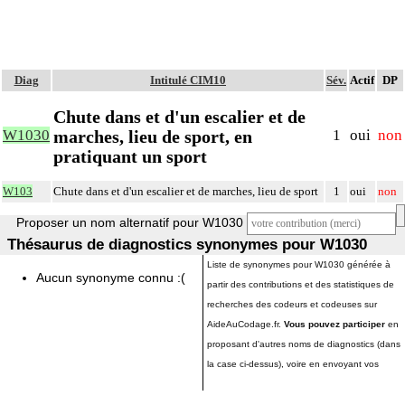
Diag
Intitulé CIM10
Sév.
Actif
DP
Chute dans et d'un escalier et de
marches, lieu de sport, en
W1030
1
oui
non
pratiquant un sport
W103
Chute dans et d'un escalier et de marches, lieu de sport
1
oui
non
Proposer un nom alternatif pour W1030
Thésaurus de diagnostics synonymes pour W1030
Liste de synonymes pour W1030 générée à
Aucun synonyme connu :(
partir des contributions et des statistiques de
recherches des codeurs et codeuses sur
AideAuCodage.fr.
Vous pouvez participer
en
proposant d'autres noms de diagnostics (dans
la case ci-dessus), voire en envoyant vos