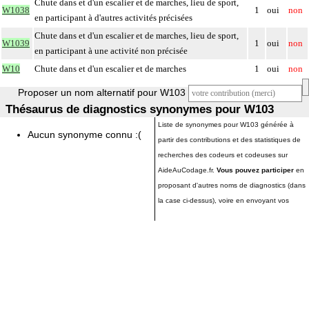
Chute dans et d'un escalier et de marches, lieu de sport,
W1038
1
oui
non
en participant à d'autres activités précisées
Chute dans et d'un escalier et de marches, lieu de sport,
W1039
1
oui
non
en participant à une activité non précisée
W10
Chute dans et d'un escalier et de marches
1
oui
non
Proposer un nom alternatif pour W103
Thésaurus de diagnostics synonymes pour W103
Liste de synonymes pour W103 générée à
Aucun synonyme connu :(
partir des contributions et des statistiques de
recherches des codeurs et codeuses sur
AideAuCodage.fr.
Vous pouvez participer
en
proposant d'autres noms de diagnostics (dans
la case ci-dessus), voire en envoyant vos