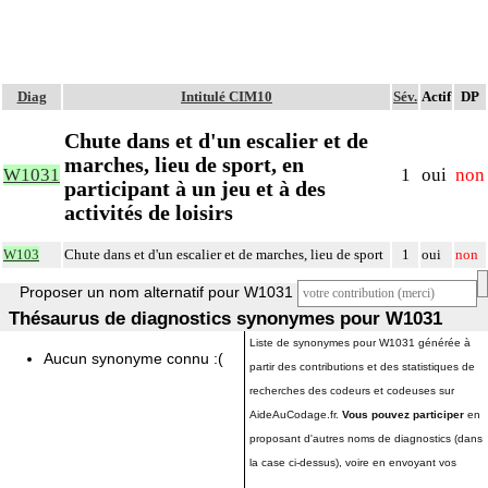
Diag
Intitulé CIM10
Sév.
Actif
DP
Chute dans et d'un escalier et de
marches, lieu de sport, en
W1031
1
oui
non
participant à un jeu et à des
activités de loisirs
W103
Chute dans et d'un escalier et de marches, lieu de sport
1
oui
non
Proposer un nom alternatif pour W1031
Thésaurus de diagnostics synonymes pour W1031
Liste de synonymes pour W1031 générée à
Aucun synonyme connu :(
partir des contributions et des statistiques de
recherches des codeurs et codeuses sur
AideAuCodage.fr.
Vous pouvez participer
en
proposant d'autres noms de diagnostics (dans
la case ci-dessus), voire en envoyant vos