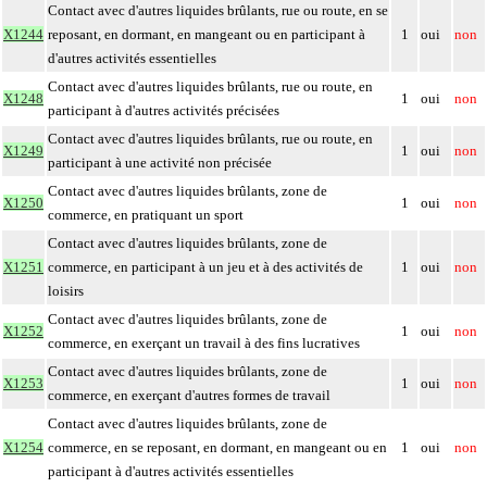
Contact avec d'autres liquides brûlants, rue ou route, en se
X1244
reposant, en dormant, en mangeant ou en participant à
1
oui
non
d'autres activités essentielles
Contact avec d'autres liquides brûlants, rue ou route, en
X1248
1
oui
non
participant à d'autres activités précisées
Contact avec d'autres liquides brûlants, rue ou route, en
X1249
1
oui
non
participant à une activité non précisée
Contact avec d'autres liquides brûlants, zone de
X1250
1
oui
non
commerce, en pratiquant un sport
Contact avec d'autres liquides brûlants, zone de
X1251
commerce, en participant à un jeu et à des activités de
1
oui
non
loisirs
Contact avec d'autres liquides brûlants, zone de
X1252
1
oui
non
commerce, en exerçant un travail à des fins lucratives
Contact avec d'autres liquides brûlants, zone de
X1253
1
oui
non
commerce, en exerçant d'autres formes de travail
Contact avec d'autres liquides brûlants, zone de
X1254
commerce, en se reposant, en dormant, en mangeant ou en
1
oui
non
participant à d'autres activités essentielles