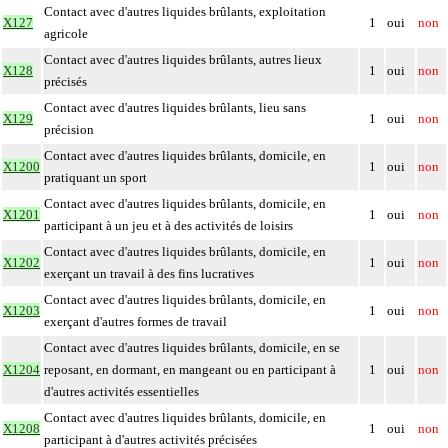
Contact avec d'autres liquides brûlants, exploitation
X127
1
oui
non
agricole
Contact avec d'autres liquides brûlants, autres lieux
X128
1
oui
non
précisés
Contact avec d'autres liquides brûlants, lieu sans
X129
1
oui
non
précision
Contact avec d'autres liquides brûlants, domicile, en
X1200
1
oui
non
pratiquant un sport
Contact avec d'autres liquides brûlants, domicile, en
X1201
1
oui
non
participant à un jeu et à des activités de loisirs
Contact avec d'autres liquides brûlants, domicile, en
X1202
1
oui
non
exerçant un travail à des fins lucratives
Contact avec d'autres liquides brûlants, domicile, en
X1203
1
oui
non
exerçant d'autres formes de travail
Contact avec d'autres liquides brûlants, domicile, en se
X1204
reposant, en dormant, en mangeant ou en participant à
1
oui
non
d'autres activités essentielles
Contact avec d'autres liquides brûlants, domicile, en
X1208
1
oui
non
participant à d'autres activités précisées