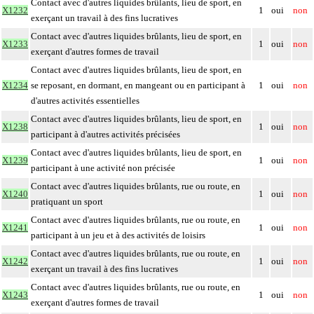
Contact avec d'autres liquides brûlants, lieu de sport, en
X1232
1
oui
non
exerçant un travail à des fins lucratives
Contact avec d'autres liquides brûlants, lieu de sport, en
X1233
1
oui
non
exerçant d'autres formes de travail
Contact avec d'autres liquides brûlants, lieu de sport, en
X1234
se reposant, en dormant, en mangeant ou en participant à
1
oui
non
d'autres activités essentielles
Contact avec d'autres liquides brûlants, lieu de sport, en
X1238
1
oui
non
participant à d'autres activités précisées
Contact avec d'autres liquides brûlants, lieu de sport, en
X1239
1
oui
non
participant à une activité non précisée
Contact avec d'autres liquides brûlants, rue ou route, en
X1240
1
oui
non
pratiquant un sport
Contact avec d'autres liquides brûlants, rue ou route, en
X1241
1
oui
non
participant à un jeu et à des activités de loisirs
Contact avec d'autres liquides brûlants, rue ou route, en
X1242
1
oui
non
exerçant un travail à des fins lucratives
Contact avec d'autres liquides brûlants, rue ou route, en
X1243
1
oui
non
exerçant d'autres formes de travail