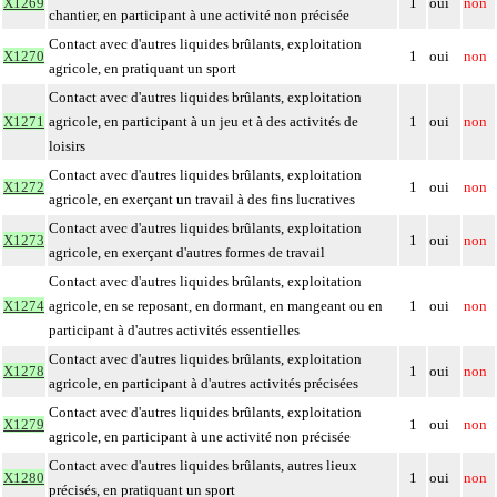
X1269
1
oui
non
chantier, en participant à une activité non précisée
Contact avec d'autres liquides brûlants, exploitation
X1270
1
oui
non
agricole, en pratiquant un sport
Contact avec d'autres liquides brûlants, exploitation
X1271
agricole, en participant à un jeu et à des activités de
1
oui
non
loisirs
Contact avec d'autres liquides brûlants, exploitation
X1272
1
oui
non
agricole, en exerçant un travail à des fins lucratives
Contact avec d'autres liquides brûlants, exploitation
X1273
1
oui
non
agricole, en exerçant d'autres formes de travail
Contact avec d'autres liquides brûlants, exploitation
X1274
agricole, en se reposant, en dormant, en mangeant ou en
1
oui
non
participant à d'autres activités essentielles
Contact avec d'autres liquides brûlants, exploitation
X1278
1
oui
non
agricole, en participant à d'autres activités précisées
Contact avec d'autres liquides brûlants, exploitation
X1279
1
oui
non
agricole, en participant à une activité non précisée
Contact avec d'autres liquides brûlants, autres lieux
X1280
1
oui
non
précisés, en pratiquant un sport