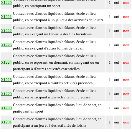
X1220
1
oui
non
public, en pratiquant un sport
Contact avec d'autres liquides brûlants, école et lieu
X1221
1
oui
non
public, en participant à un jeu et à des activités de loisirs
Contact avec d'autres liquides brûlants, école et lieu
X1222
1
oui
non
public, en exerçant un travail à des fins lucratives
Contact avec d'autres liquides brûlants, école et lieu
X1223
1
oui
non
public, en exerçant d'autres formes de travail
Contact avec d'autres liquides brûlants, école et lieu
X1224
public, en se reposant, en dormant, en mangeant ou en
1
oui
non
participant à d'autres activités essentielles
Contact avec d'autres liquides brûlants, école et lieu
X1228
1
oui
non
public, en participant à d'autres activités précisées
Contact avec d'autres liquides brûlants, école et lieu
X1229
1
oui
non
public, en participant à une activité non précisée
Contact avec d'autres liquides brûlants, lieu de sport, en
X1230
1
oui
non
pratiquant un sport
Contact avec d'autres liquides brûlants, lieu de sport, en
X1231
1
oui
non
participant à un jeu et à des activités de loisirs