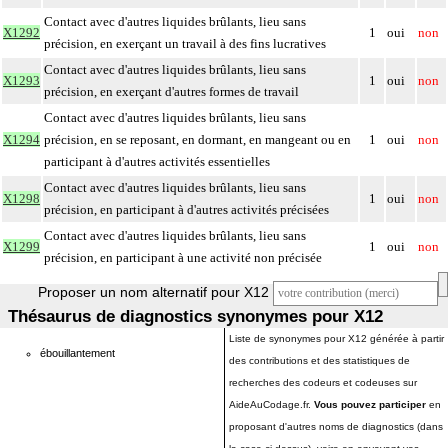
Contact avec d'autres liquides brûlants, lieu sans
X1292
1
oui
non
précision, en exerçant un travail à des fins lucratives
Contact avec d'autres liquides brûlants, lieu sans
X1293
1
oui
non
précision, en exerçant d'autres formes de travail
Contact avec d'autres liquides brûlants, lieu sans
X1294
précision, en se reposant, en dormant, en mangeant ou en
1
oui
non
participant à d'autres activités essentielles
Contact avec d'autres liquides brûlants, lieu sans
X1298
1
oui
non
précision, en participant à d'autres activités précisées
Contact avec d'autres liquides brûlants, lieu sans
X1299
1
oui
non
précision, en participant à une activité non précisée
Proposer un nom alternatif pour X12
Thésaurus de diagnostics synonymes pour X12
Liste de synonymes pour X12 générée à partir
ébouillantement
des contributions et des statistiques de
recherches des codeurs et codeuses sur
AideAuCodage.fr.
Vous pouvez participer
en
proposant d'autres noms de diagnostics (dans