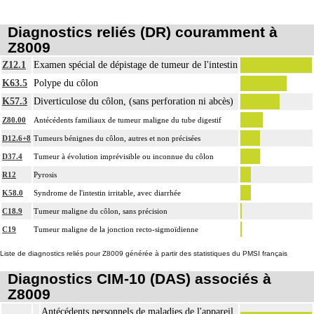
Diagnostics reliés (DR) couramment à
Z8009
Z12.1
Examen spécial de dépistage de tumeur de l'intestin
K63.5
Polype du côlon
K57.3
Diverticulose du côlon, (sans perforation ni abcès)
Z80.00
Antécédents familiaux de tumeur maligne du tube digestif
D12.6+8
Tumeurs bénignes du côlon, autres et non précisées
D37.4
Tumeur à évolution imprévisible ou inconnue du côlon
R12
Pyrosis
K58.0
Syndrome de l'intestin irritable, avec diarrhée
C18.9
Tumeur maligne du côlon, sans précision
C19
Tumeur maligne de la jonction recto-sigmoïdienne
Liste de diagnostics reliés pour Z8009 générée à partir des statistiques du PMSI français
Diagnostics CIM-10 (DAS) associés à
Z8009
Antécédents personnels de maladies de l'appareil