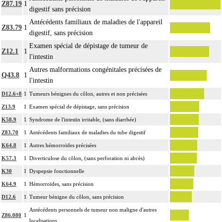
Z87.19
1
digestif sans précision
Antécédents familiaux de maladies de l'appareil
Z83.79
1
digestif, sans précision
Examen spécial de dépistage de tumeur de
Z12.1
1
l'intestin
Autres malformations congénitales précisées de
Q43.8
1
l'intestin
D12.6+8
1
Tumeurs bénignes du côlon, autres et non précisées
Z13.9
1
Examen spécial de dépistage, sans précision
K58.9
1
Syndrome de l'intestin irritable, (sans diarrhée)
Z83.70
1
Antécédents familiaux de maladies du tube digestif
K64.8
1
Autres hémorroïdes précisées
K57.3
1
Diverticulose du côlon, (sans perforation ni abcès)
K30
1
Dyspepsie fonctionnelle
K64.9
1
Hémorroïdes, sans précision
D12.6
1
Tumeur bénigne du côlon, sans précision
Antécédents personnels de tumeur non maligne d'autres
Z86.080
1
localisations