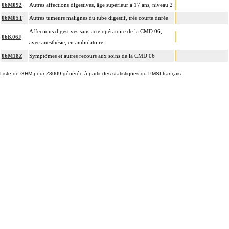
06M092
Autres affections digestives, âge supérieur à 17 ans, niveau 2
06M05T
Autres tumeurs malignes du tube digestif, très courte durée
Affections digestives sans acte opératoire de la CMD 06,
06K06J
avec anesthésie, en ambulatoire
06M18Z
Symptômes et autres recours aux soins de la CMD 06
Liste de GHM pour Z8009 générée à partir des statistiques du PMSI français