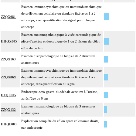
Examen immunocytochimique ou immunohistochimique
de prélèvement cellulaire ou tissulaire fixé avec 1 à 2
ZZQX081
anticorps, avec quantification du signal pour chaque
anticorps
Examen anatomopathologique à visée carcinologique de
HHQX005
pièce d'exérèse endoscopique de 1 ou 2 lésions du côlon
et/ou du rectum
Examen histopathologique de biopsie de 2 structures
ZZQX163
anatomiques
Examen immunocytochimique ou immunohistochimique
ZZQX069
de prélèvement cellulaire ou tissulaire fixé avec 1 à 2
anticorps, sans quantification du signal
Endoscopie oeso-gastro-duodénale avec test à l'uréase,
HEQE005
après l'âge de 6 ans
Examen histopathologique de biopsie de 3 structures
ZZQX132
anatomiques
Exploration complète du côlon après colectomie droite,
HHQE003
par endoscopie