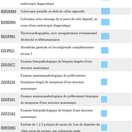
endoscopie diagnostique
HHQE004
Coloscopie partielle au-delà du côlon sigmoïde
Coloration et/ou tatouage de la paroi du tube digestif, au
HZHE004
cours d'une endoscopie diagnostique
Électrocardiographie, avec enregistrement événementiel
DEQP001
déclenché et télétransmission
Anesthésie générale ou locorégionale complémentaire
ZZLP025
niveau 1
Examen histopathologique de biopsies étagées d'une
ZZQX077
structure anatomique
Examen anatomopathologique de prélèvements
ZZQP156
biopsiques étagés de muqueuse d'une structure
anatomique
Examen anatomopathologique de prélèvement biopsique
ZZQP101
de muqueuse d'une structure anatomique
Examen histopathologique de biopsie d'une structure
ZZQX162
anatomique
Exérèse de 1 à 3 polypes de moins de 1cm de diamètre du
HHFE002
côlon et/ou du rectum, par coloscopie totale