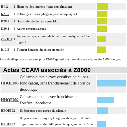
I84.2
1
Hémorroïdes internes, (sans complication)
K21.9
1
Reflux gastro-oesophagien (sans oesophagite)
K29.9
1
Gastro-duodénite, sans précision
K29.1
2
Autres gastrites aiguës
Antécédents personnels de tumeur non maligne du tube
Z86.001
1
digestif
D12.5
1
Tumeur bénigne du côlon sigmoïde
Liste de diagnostics associés pour Z8009 générée à partir des statistiques du PMSI français
Actes CCAM associés à Z8009
Coloscopie totale avec visualisation du bas-
HHQE005
fond caecal, sans franchissement de l'orifice
iléocolique
Coloscopie totale avec franchissement de
HHQE002
l'orifice iléocolique
HEQE002
Endoscopie oeso-gastro-duodénale
Biopsie et/ou brossage cytologique de la paroi du tube
HZHE002
digestif ou de conduit biliopancréatique, au cours d'une