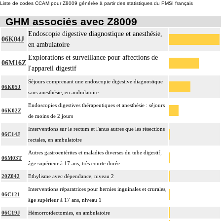
Liste de codes CCAM pour Z8009 générée à partir des statistiques du PMSI français
GHM associés avec Z8009
Endoscopie digestive diagnostique et anesthésie,
06K04J
en ambulatoire
Explorations et surveillance pour affections de
06M16Z
l'appareil digestif
Séjours comprenant une endoscopie digestive diagnostique
06K05J
sans anesthésie, en ambulatoire
Endoscopies digestives thérapeutiques et anesthésie : séjours
06K02Z
de moins de 2 jours
Interventions sur le rectum et l'anus autres que les résections
06C14J
rectales, en ambulatoire
Autres gastroentérites et maladies diverses du tube digestif,
06M03T
âge supérieur à 17 ans, très courte durée
20Z042
Ethylisme avec dépendance, niveau 2
Interventions réparatrices pour hernies inguinales et crurales,
06C121
âge supérieur à 17 ans, niveau 1
06C19J
Hémorroïdectomies, en ambulatoire