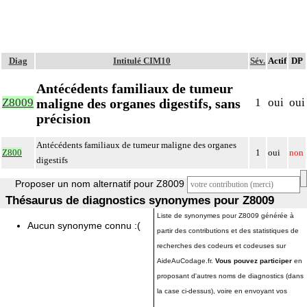
Diag
Intitulé CIM10
Sév.
Actif
DP
Antécédents familiaux de tumeur
maligne des organes digestifs, sans
Z8009
1
oui
oui
précision
Antécédents familiaux de tumeur maligne des organes
Z800
1
oui
non
digestifs
Proposer un nom alternatif pour Z8009
Thésaurus de diagnostics synonymes pour Z8009
Liste de synonymes pour Z8009 générée à
Aucun synonyme connu :(
partir des contributions et des statistiques de
recherches des codeurs et codeuses sur
AideAuCodage.fr.
Vous pouvez participer
en
proposant d'autres noms de diagnostics (dans
la case ci-dessus), voire en envoyant vos