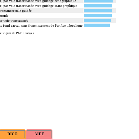
le, par voie transcutanée avec guidage échographique
le, par voie transcutanée avec guidage scanographique
transanorectale guidée
gmoïde
ar voie transcutanée
s-fond caecal, sans franchissement de l'orifice iléocolique
tistiques du PMSI français