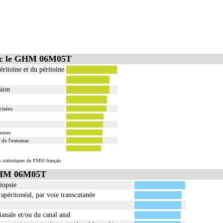
vec le GHM 06M05T
ritoine et du péritoine
sion
cisées
ienne
 de l'estomac
s statistiques du PMSI français
 GHM 06M05T
iopsie
apéritonéal, par voie transcutanée
ianale et/ou du canal anal