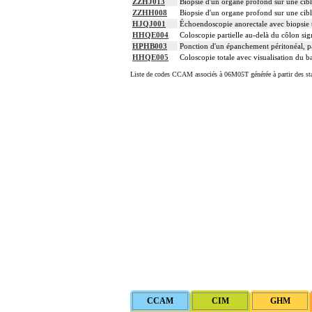
ZZHJ013
Biopsie d'un organe profond sur une cib
ZZHH008
Biopsie d'un organe profond sur une cib
HJQJ001
Échoendoscopie anorectale avec biopsie 
HHQE004
Coloscopie partielle au-delà du côlon si
HPHB003
Ponction d'un épanchement péritonéal, p
HHQE005
Coloscopie totale avec visualisation du ba
Liste de codes CCAM associés à 06M05T générée à partir des sta