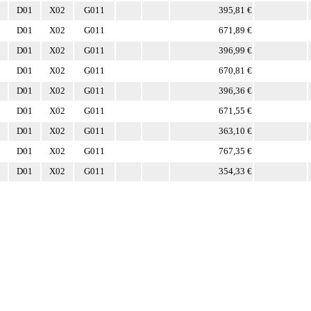
D01
X02
G011
395,81 €
D01
X02
G011
671,89 €
D01
X02
G011
396,99 €
D01
X02
G011
670,81 €
D01
X02
G011
396,36 €
D01
X02
G011
671,55 €
D01
X02
G011
363,10 €
D01
X02
G011
767,35 €
D01
X02
G011
354,33 €