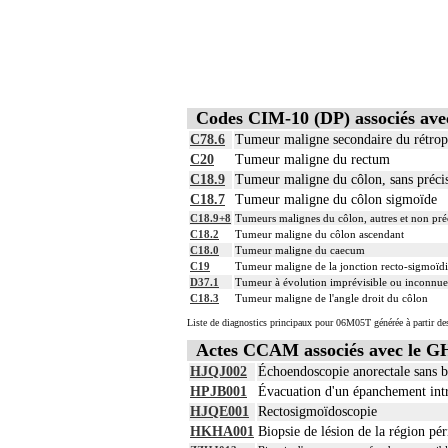
Codes CIM-10 (DP) associés a
C78.6
Tumeur maligne secondaire du rétropé
C20
Tumeur maligne du rectum
C18.9
Tumeur maligne du côlon, sans préci
C18.7
Tumeur maligne du côlon sigmoïde
C18.9+8
Tumeurs malignes du côlon, autres et non pré
C18.2
Tumeur maligne du côlon ascendant
C18.0
Tumeur maligne du caecum
C19
Tumeur maligne de la jonction recto-sigmoïd
D37.1
Tumeur à évolution imprévisible ou inconnue
C18.3
Tumeur maligne de l'angle droit du côlon
Liste de diagnostics principaux pour 06M05T générée à partir de
Actes CCAM associés avec le
HJQJ002
Échoendoscopie anorectale sans b
HPJB001
Évacuation d'un épanchement intr
HJQE001
Rectosigmoïdoscopie
HKHA001
Biopsie de lésion de la région pér