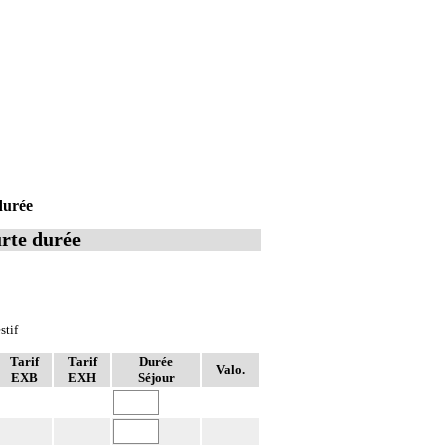
durée
urte durée
stif
Tarif
Tarif
Durée
Valo.
EXB
EXH
Séjour