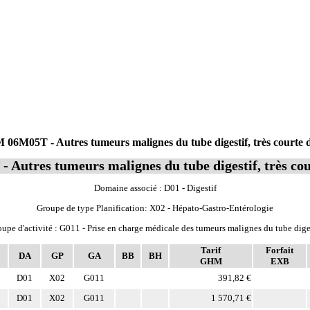
06M05T - Autres tumeurs malignes du tube digestif, très courte 
 Autres tumeurs malignes du tube digestif, très co
Domaine associé : D01 - Digestif
Groupe de type Planification: X02 - Hépato-Gastro-Entérologie
upe d'activité : G011 - Prise en charge médicale des tumeurs malignes du tube dige
Tarif
Forfait
DA
GP
GA
BB
BH
GHM
EXB
D01
X02
G011
391,82 €
D01
X02
G011
1 570,71 €