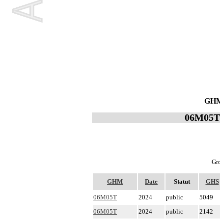
GHM 
06M05T -
Gro
GHM
Date
Statut
GHS
06M05T
2024
public
5049
06M05T
2024
public
2142