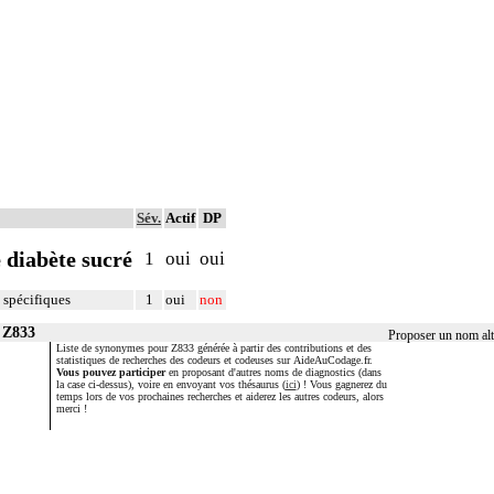
Sév.
Actif
DP
 diabète sucré
1
oui
oui
 spécifiques
1
oui
non
 Z833
Proposer un nom alt
Liste de synonymes pour Z833 générée à partir des contributions et des
statistiques de recherches des codeurs et codeuses sur AideAuCodage.fr.
Vous pouvez participer
en proposant d'autres noms de diagnostics (dans
la case ci-dessus), voire en envoyant vos thésaurus (
ici
) ! Vous gagnerez du
temps lors de vos prochaines recherches et aiderez les autres codeurs, alors
merci !