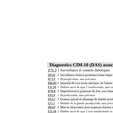
Diagnostics CIM-10 (DAS) assoc
Z71.3
1
Surveillance et conseils diététiques
Z35.8
1
Surveillance d'autres grossesses à haut risque
R73.9
1
Hyperglycémie, sans précision
E66.03
1
Surpoids dû à un excès calorique, de l'adulte 
E11.90
2
Diabète sucré de type 2 insulinotraité, sans 
K76.0
1
Dégénérescence graisseuse du foie, non classé
E03.9
1
Hypothyroïdie, sans précision
Z13.1
1
Examen spécial de dépistage de diabète sucré
E21.5
1
Maladie de la glande parathyroïde, sans préc
Z03.8
1
Mise en observation pour suspicion d'autres 
E11.48
2
Diabète sucré de type 2 non insulinotraité o