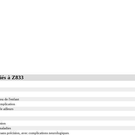
iés à Z833
ou de l'enfant
complication
e ailleurs
ision
maladies
u sans précision, avec complications neurologiques