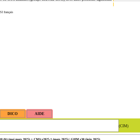
SI français
(CIM)
 (fr) (
maj
mars 2025) + CMA v2025.1 (mars 2025) | GHM v30 (juin 2025)