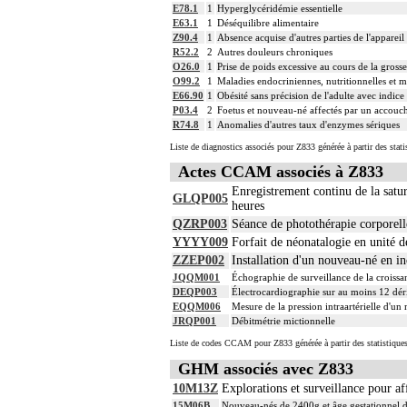
E78.1
1
Hyperglycéridémie essentielle
E63.1
1
Déséquilibre alimentaire
Z90.4
1
Absence acquise d'autres parties de l'appareil 
R52.2
2
Autres douleurs chroniques
O26.0
1
Prise de poids excessive au cours de la grosse
O99.2
1
Maladies endocriniennes, nutritionnelles et m
E66.90
1
Obésité sans précision de l'adulte avec indic
P03.4
2
Foetus et nouveau-né affectés par un accouc
R74.8
1
Anomalies d'autres taux d'enzymes sériques
Liste de diagnostics associés pour Z833 générée à partir des stat
Actes CCAM associés à Z833
Enregistrement continu de la sat
GLQP005
heures
QZRP003
Séance de photothérapie corporell
YYYY009
Forfait de néonatalogie en unité d
ZZEP002
Installation d'un nouveau-né en i
JQQM001
Échographie de surveillance de la croissa
DEQP003
Électrocardiographie sur au moins 12 dér
EQQM006
Mesure de la pression intraartérielle d'
JRQP001
Débitmétrie mictionnelle
Liste de codes CCAM pour Z833 générée à partir des statistique
GHM associés avec Z833
10M13Z
Explorations et surveillance pour a
15M06B
Nouveau-nés de 2400g et âge gestationnel de