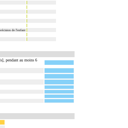
récision de l'enfant
ls], pendant au moins 6