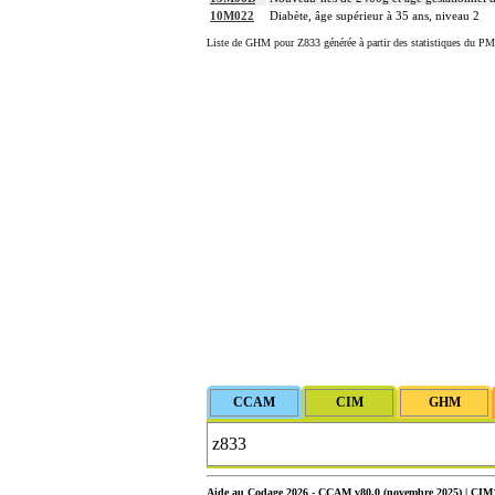
10M022
Diabète, âge supérieur à 35 ans, niveau 2
Liste de GHM pour Z833 générée à partir des statistiques du PM
Aide au Codage 2026 - CCAM v80.0 (novembre 2025) | CIM10