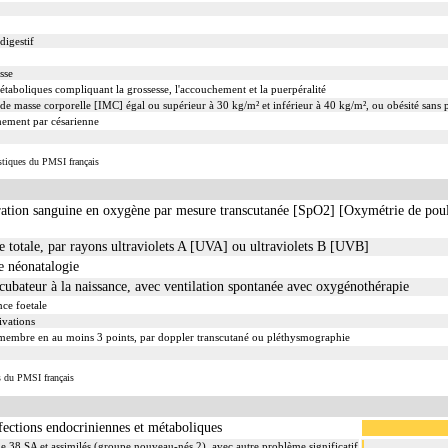
digestif
sse
étaboliques compliquant la grossesse, l'accouchement et la puerpéralité
e de masse corporelle [IMC] égal ou supérieur à 30 kg/m² et inférieur à 40 kg/m², ou obésité sans p
hement par césarienne
istiques du PMSI français
uration sanguine en oxygène par mesure transcutanée [SpO2] [Oxymétrie de pou
e totale, par rayons ultraviolets A [UVA] ou ultraviolets B [UVB]
e néonatalogie
ncubateur à la naissance, avec ventilation spontanée avec oxygénothérapie
nce foetale
ivations
un membre en au moins 3 points, par doppler transcutané ou pléthysmographie
s du PMSI français
ffections endocriniennes et métaboliques
 38 SA et assimilés (groupe nouveau-nés 2), avec autre problème significatif