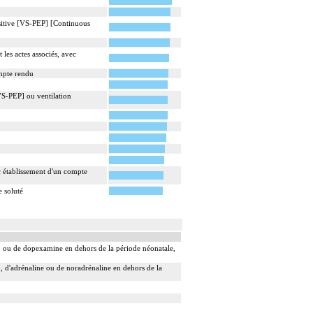
ositive [VS-PEP] [Continuous
les actes associés, avec
ompte rendu
[VS-PEP] ou ventilation
ec établissement d'un compte
e soluté
 ou de dopexamine en dehors de la période néonatale,
 d'adrénaline ou de noradrénaline en dehors de la