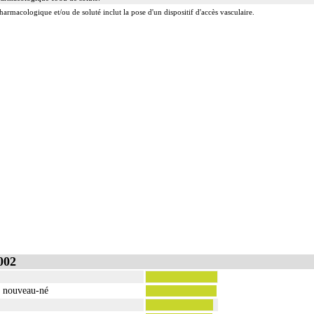
harmacologique et/ou de soluté inclut la pose d'un dispositif d'accès vasculaire.
002
u nouveau-né