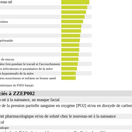
uveau-né
cision
périnatale
et de mucus
ère fois pendant le travail et l'accouchement
 infectieuses et parasitaires de la mère
s hypertensifs de la mère
res nourrissons et enfants en bonne santé
tatistiques du PMSI français
ciés à ZZEP002
-né à la naissance, au masque facial
e de la pression partielle sanguine en oxygène [PO2] et/ou en dioxyde de carb
ent pharmacologique et/ou de soluté chez le nouveau-né à la naissance
cal
talogie