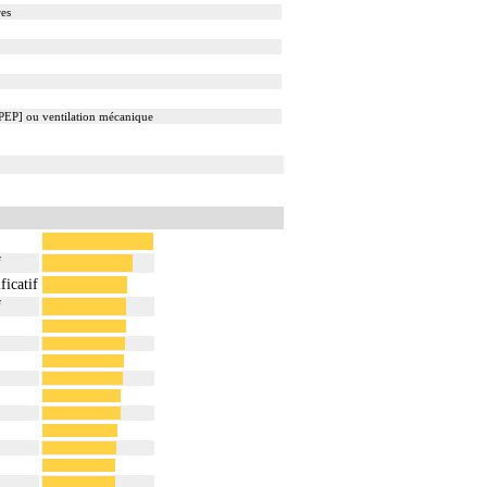
res
S-PEP] ou ventilation mécanique
f
ficatif
f