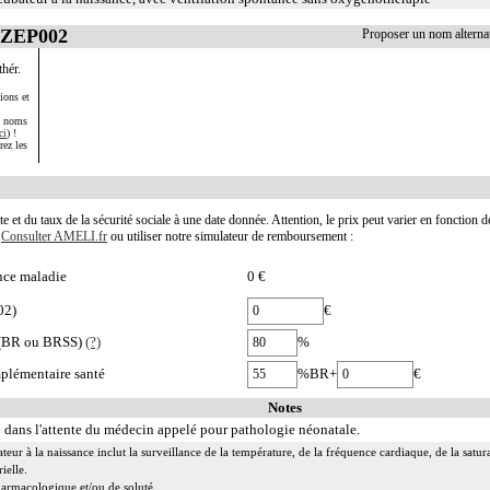
ZZEP002
Proposer un nom altern
hér.
ions et
s noms
ci
) !
rez les
te et du taux de la sécurité sociale à une date donnée. Attention, le prix peut varier en fonction 
.
Consulter AMELI.fr
ou utiliser notre simulateur de remboursement :
nce maladie
0 €
02)
€
e (BR ou BRSS)
(?)
%
plémentaire santé
%BR+
€
Notes
: dans l'attente du médecin appelé pour pathologie néonatale.
teur à la naissance inclut la surveillance de la température, de la fréquence cardiaque, de la sat
ielle.
harmacologique et/ou de soluté.