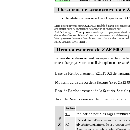
Thésaurus de synonymes pour 
Incubateur à naissance +ventil. spontanée +O2t
Liste de synonymes pour ZZEP002 générée à partir des contribut
des statistiques de recherches des codeurs et codeuses sur
AideAuCodage.fr.
Vous pouvez participer
en proposant d'autre
d'acte (dans la case ci-dessus), voire en envoyant vos thésaurus (
i
Vous gagnerez du temps lors de vos prochaines recherches et aide
autres codeurs, alors merci !
Remboursement de ZZEP002
La
base de remboursement
correspond au tarif de l'ac
reste à charge par votre mutuelle/complémentaire santé
Base de Remboursement (ZZEP002) de l'assura
Montant du devis ou de la facture (avec ZZEP0
Base de Remboursement de la Sécurité Social
Taux de Remboursement de votre mutuelle/com
Arbre
Indication pour les sages-femmes 
9.5
Notes
L'installation d'un nouveau-né en incuba
9.5
glycémie capillaire et de la pression artér
Avec ou sans : administration d'agent p