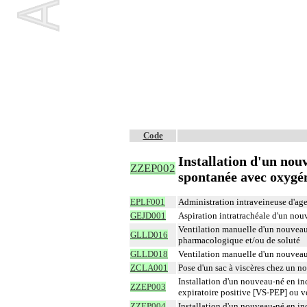
Code
Installation d'un nou
ZZEP002
spontanée avec oxygé
EPLF001
Administration intraveineuse d'ag
GEJD001
Aspiration intratrachéale d'un nou
Ventilation manuelle d'un nouveau-
GLLD016
pharmacologique et/ou de soluté
GLLD018
Ventilation manuelle d'un nouveau-
ZCLA001
Pose d'un sac à viscères chez un n
Installation d'un nouveau-né en in
ZZEP003
expiratoire positive [VS-PEP] ou 
ZZEP004
Installation d'un nouveau-né en in