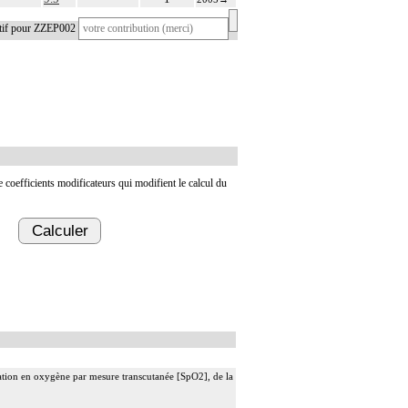
atif pour ZZEP002
de coefficients modificateurs qui modifient le calcul du
Calculer
uration en oxygène par mesure transcutanée [SpO2], de la