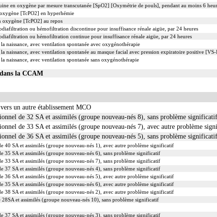
nguine en oxygène par mesure transcutanée [SpO2] [Oxymétrie de pouls], pendant au moins 6 heu
 d'oxygène [TcPO2] en hyperhémie
 en oxygène [TcPO2] au repos
iafiltration ou hémofiltration discontinue pour insuffisance rénale aigüe, par 24 heures
iafiltration ou hémofiltration continue pour insuffisance rénale aigüe, par 24 heures
 la naissance, avec ventilation spontanée avec oxygénothérapie
 la naissance, avec ventilation spontanée au masque facial avec pression expiratoire positive [V
 la naissance, avec ventilation spontanée sans oxygénothérapie
02 dans la CCAM
 vers un autre établissement MCO
onnel de 32 SA et assimilés (groupe nouveau-nés 8), sans problème significati
onnel de 33 SA et assimilés (groupe nouveau-nés 7), avec autre problème signi
onnel de 36 SA et assimilés (groupe nouveau-nés 5), sans problème significati
e 40 SA et assimilés (groupe nouveau-nés 1), avec autre problème significatif
e 35 SA et assimilés (groupe nouveau-nés 6), sans problème significatif
e 33 SA et assimilés (groupe nouveau-nés 7), sans problème significatif
e 37 SA et assimilés (groupe nouveau-nés 4), sans problème significatif
e 36 SA et assimilés (groupe nouveau-nés 5), avec autre problème significatif
e 35 SA et assimilés (groupe nouveau-nés 6), avec autre problème significatif
e 38 SA et assimilés (groupe nouveau-nés 2), avec autre problème significatif
 28SA et assimilés (groupe nouveau-nés 10), sans problème significatif
e 37 SA et assimilés (groupe nouveau-nés 3), sans problème significatif