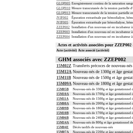
GLQP005
Enregistrement continu de la saturation sa
GLQP010
Mesure transcutanée de la tension partielle
GLQP013
Mesure transcutanée de la tension partielle
JVJF002
Épuration extrarénale par hémodialyse, hémod
JVJF005
Épuration extrarénale par hémodialyse, hémod
ZZEP002
Installation d'un nouveau-né en incubateur à
ZZEP003
Installation d'un nouveau-né en incubateur à
ZZEP004
Installation d'un nouveau-né en incubateur à
Actes et activités associées pour ZZEP0
Acte (activité)
Acte associé (activité)
GHM associés avec ZZEP002
15M02Z
Transferts précoces de nouveau-nés
15M12A
Nouveau-nés de 1300g et âge gestati
15M11B
Nouveau-nés de 1500g et âge gestati
15M09A
Nouveau-nés de 1800g et âge gestati
15M05B
Nouveau-nés de 3300g et âge gestationnel d
15M10A
Nouveau-nés de 1700g et âge gestationnel d
15M11A
Nouveau-nés de 1500g et âge gestationnel d
15M08A
Nouveau-nés de 2000g et âge gestationnel d
15M09B
Nouveau-nés de 1800g et âge gestationnel d
15M10B
Nouveau-nés de 1700g et âge gestationnel d
15M06B
Nouveau-nés de 2400g et âge gestationnel d
15M14A
Nouveau-nés de 800g et âge gestationnel de
15M04E
Décès tardifs de nouveau-nés
15M07A
Nouveau-nés de 2200g et âge gestationnel d