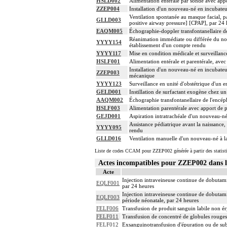
HSLD002
Alimentation entérale par sonde avec appo
ZZEP004
Installation d'un nouveau-né en incubateu
Ventilation spontanée au masque facial, p
GLLD003
positive airway pressure] [CPAP], par 24 
EAQM005
Échographie-doppler transfontanellaire de
Réanimation immédiate ou différée du nouv
YYYY154
établissement d'un compte rendu
YYYY117
Mise en condition médicale et surveillanc
HSLF001
Alimentation entérale et parentérale, ave
Installation d'un nouveau-né en incubateu
ZZEP003
mécanique
YYYY123
Surveillance en unité d'obstétrique d'un e
GELD001
Instillation de surfactant exogène chez 
AAQM002
Échographie transfontanellaire de l'encép
HSLF003
Alimentation parentérale avec apport de p
GEJD001
Aspiration intratrachéale d'un nouveau-né
Assistance pédiatrique avant la naissance
YYYY095
rendu
GLLD016
Ventilation manuelle d'un nouveau-né à la
Liste de codes CCAM pour ZZEP002 générée à partir des statist
Actes incompatibles pour ZZEP002 dans
Acte
Injection intraveineuse continue de dobuta
EQLF001
par 24 heures
Injection intraveineuse continue de dobuta
EQLF003
période néonatale, par 24 heures
FELF006
Transfusion de produit sanguin labile non ér
FELF011
Transfusion de concentré de globules rouge
FELF012
Exsanguinotransfusion d'épuration ou de sub