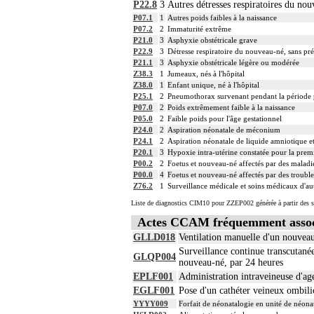
P22.8
3
Autres détresses respiratoires du no
P07.1
1
Autres poids faibles à la naissance
P07.2
2
Immaturité extrême
P21.0
3
Asphyxie obstétricale grave
P22.9
3
Détresse respiratoire du nouveau-né, sans pré
P21.1
3
Asphyxie obstétricale légère ou modérée
Z38.3
1
Jumeaux, nés à l'hôpital
Z38.0
1
Enfant unique, né à l'hôpital
P25.1
2
Pneumothorax survenant pendant la période 
P07.0
2
Poids extrêmement faible à la naissance
P05.0
2
Faible poids pour l'âge gestationnel
P24.0
2
Aspiration néonatale de méconium
P24.1
2
Aspiration néonatale de liquide amniotique 
P20.1
3
Hypoxie intra-utérine constatée pour la premi
P00.2
2
Foetus et nouveau-né affectés par des maladies
P00.0
4
Foetus et nouveau-né affectés par des trouble
Z76.2
1
Surveillance médicale et soins médicaux d'aut
Liste de diagnostics CIM10 pour ZZEP002 générée à partir des s
Actes CCAM fréquemment asso
GLLD018
Ventilation manuelle d'un nouveau
Surveillance continue transcutané
GLQP004
nouveau-né, par 24 heures
EPLF001
Administration intraveineuse d'ag
EGLF001
Pose d'un cathéter veineux ombili
YYYY009
Forfait de néonatalogie en unité de néona