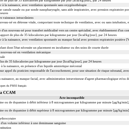
rt de plus de 35 kilocalories par kilogramme par jour [kcal/kg/jour], par 24 heures
r à la naissance, avec ventilation spontanée sans oxygénothérapie
ar canule nasale ou par sonde nasopharyngée, sans aide inspiratoire, avec pression expiratoire p
heures
s vaisseaux intracrâniens
eau-né en détresse vitale, comportant toute technique de ventilation, avec ou sans intubation, et 
e d'un nouveau-né pour transfert médicalisé vers un centre spécialisé, avec établissement d'un c
c apport de plus de 35 kilocalories par kilogramme par jour [kcal/kg/jour], par 24 heures
r à la naissance, avec ventilation spontanée au masque facial avec pression expiratoire positive 
nfant dont l'état nécessite un placement en incubateur ou des soins de courte durée
un nouveau-né en ventilation mécanique
hale
lus de 35 kilocalories par kilogramme par jour [kcal/kg/jour], par 24 heures
 à la naissance, en présence d'un liquide amniotique méconial
, sur appel du praticien responsable de l'accouchement, pour une situation de risque néonatal, av
 naissance, au masque facial, avec administration intraveineuse d'agent pharmacologique et/ou d
iques du PMSI français
 la CCAM
Acte incompatible
mine ou de dopamine à débit inférieur à 8 microgrammes par kilogramme par minute [µg/kg/min],
mine ou de dopamine à débit supérieur à 8 microgrammes par kilogramme par minute [µg/kg/min],
ythrocytaire
s d'un volume inférieur à une demimasse sanguine
stitution