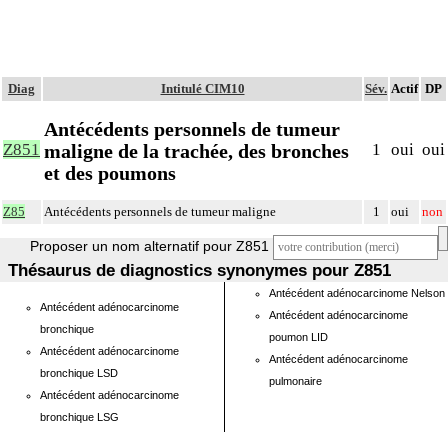
Diag
Intitulé CIM10
Sév.
Actif
DP
Antécédents personnels de tumeur
maligne de la trachée, des bronches
Z851
1
oui
oui
et des poumons
Z85
Antécédents personnels de tumeur maligne
1
oui
non
Proposer un nom alternatif pour Z851
Thésaurus de diagnostics synonymes pour Z851
Antécédent adénocarcinome Nelson
Antécédent adénocarcinome
Antécédent adénocarcinome
bronchique
poumon LID
Antécédent adénocarcinome
Antécédent adénocarcinome
bronchique LSD
pulmonaire
Antécédent adénocarcinome
bronchique LSG