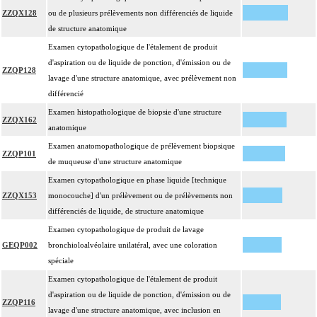
ZZQX128
ou de plusieurs prélèvements non différenciés de liquide
de structure anatomique
Examen cytopathologique de l'étalement de produit
d'aspiration ou de liquide de ponction, d'émission ou de
ZZQP128
lavage d'une structure anatomique, avec prélèvement non
différencié
Examen histopathologique de biopsie d'une structure
ZZQX162
anatomique
Examen anatomopathologique de prélèvement biopsique
ZZQP101
de muqueuse d'une structure anatomique
Examen cytopathologique en phase liquide [technique
ZZQX153
monocouche] d'un prélèvement ou de prélèvements non
différenciés de liquide, de structure anatomique
Examen cytopathologique de produit de lavage
GEQP002
bronchioloalvéolaire unilatéral, avec une coloration
spéciale
Examen cytopathologique de l'étalement de produit
d'aspiration ou de liquide de ponction, d'émission ou de
ZZQP116
lavage d'une structure anatomique, avec inclusion en