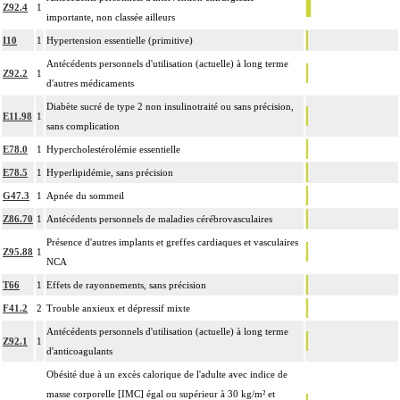
Z92.4
1
importante, non classée ailleurs
I10
1
Hypertension essentielle (primitive)
Antécédents personnels d'utilisation (actuelle) à long terme
Z92.2
1
d'autres médicaments
Diabète sucré de type 2 non insulinotraité ou sans précision,
E11.98
1
sans complication
E78.0
1
Hypercholestérolémie essentielle
E78.5
1
Hyperlipidémie, sans précision
G47.3
1
Apnée du sommeil
Z86.70
1
Antécédents personnels de maladies cérébrovasculaires
Présence d'autres implants et greffes cardiaques et vasculaires
Z95.88
1
NCA
T66
1
Effets de rayonnements, sans précision
F41.2
2
Trouble anxieux et dépressif mixte
Antécédents personnels d'utilisation (actuelle) à long terme
Z92.1
1
d'anticoagulants
Obésité due à un excès calorique de l'adulte avec indice de
masse corporelle [IMC] égal ou supérieur à 30 kg/m² et