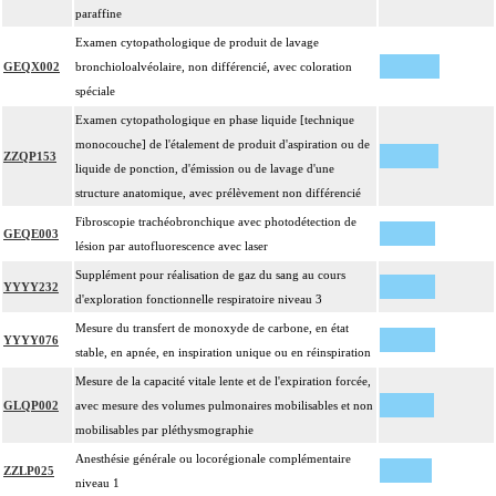
paraffine
Examen cytopathologique de produit de lavage
GEQX002
bronchioloalvéolaire, non différencié, avec coloration
spéciale
Examen cytopathologique en phase liquide [technique
monocouche] de l'étalement de produit d'aspiration ou de
ZZQP153
liquide de ponction, d'émission ou de lavage d'une
structure anatomique, avec prélèvement non différencié
Fibroscopie trachéobronchique avec photodétection de
GEQE003
lésion par autofluorescence avec laser
Supplément pour réalisation de gaz du sang au cours
YYYY232
d'exploration fonctionnelle respiratoire niveau 3
Mesure du transfert de monoxyde de carbone, en état
YYYY076
stable, en apnée, en inspiration unique ou en réinspiration
Mesure de la capacité vitale lente et de l'expiration forcée,
GLQP002
avec mesure des volumes pulmonaires mobilisables et non
mobilisables par pléthysmographie
Anesthésie générale ou locorégionale complémentaire
ZZLP025
niveau 1