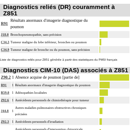
Diagnostics reliés (DR) couramment à
Z851
Résultats anormaux d'imagerie diagnostique du
R91
poumon
J18.0
Bronchopneumopathie, sans précision
C34.3
Tumeur maligne du lobe inférieur, bronches ou poumon
C34.9
Tumeur maligne de bronche ou du poumon, sans précision
Liste de diagnostics reliés pour Z851 générée à partir des statistiques du PMSI français
Diagnostics CIM-10 (DAS) associés à Z851
Z90.2
1
Absence acquise de poumon [partie de]
R91
1
Résultats anormaux d'imagerie diagnostique du poumon
R59.0
1
Adénopathies localisées
Z92.6
1
Antécédents personnels de chimiothérapie pour tumeur
Autres maladies pulmonaires obstructives chroniques
J44.8
1
précisées
Z92.3
1
Antécédents personnels d'irradiation
Antécédents personnels d'intervention chirurgicale