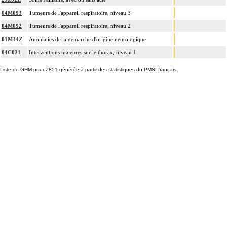
04M093
Tumeurs de l'appareil respiratoire, niveau 3
04M092
Tumeurs de l'appareil respiratoire, niveau 2
01M34Z
Anomalies de la démarche d'origine neurologique
04C021
Interventions majeures sur le thorax, niveau 1
Liste de GHM pour Z851 générée à partir des statistiques du PMSI français