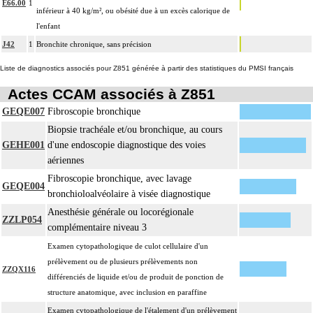
E66.00
1
inférieur à 40 kg/m², ou obésité due à un excès calorique de
l'enfant
J42
1
Bronchite chronique, sans précision
Liste de diagnostics associés pour Z851 générée à partir des statistiques du PMSI français
Actes CCAM associés à Z851
GEQE007
Fibroscopie bronchique
Biopsie trachéale et/ou bronchique, au cours
GEHE001
d'une endoscopie diagnostique des voies
aériennes
Fibroscopie bronchique, avec lavage
GEQE004
bronchioloalvéolaire à visée diagnostique
Anesthésie générale ou locorégionale
ZZLP054
complémentaire niveau 3
Examen cytopathologique de culot cellulaire d'un
prélèvement ou de plusieurs prélèvements non
ZZQX116
différenciés de liquide et/ou de produit de ponction de
structure anatomique, avec inclusion en paraffine
Examen cytopathologique de l'étalement d'un prélèvement