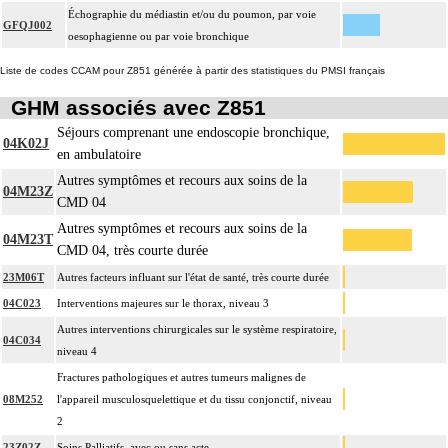
Échographie du médiastin et/ou du poumon, par voie
GFQJ002
oesophagienne ou par voie bronchique
Liste de codes CCAM pour Z851 générée à partir des statistiques du PMSI français
GHM associés avec Z851
Séjours comprenant une endoscopie bronchique,
04K02J
en ambulatoire
Autres symptômes et recours aux soins de la
04M23Z
CMD 04
Autres symptômes et recours aux soins de la
04M23T
CMD 04, très courte durée
23M06T
Autres facteurs influant sur l'état de santé, très courte durée
04C023
Interventions majeures sur le thorax, niveau 3
Autres interventions chirurgicales sur le système respiratoire,
04C034
niveau 4
Fractures pathologiques et autres tumeurs malignes de
08M252
l'appareil musculosquelettique et du tissu conjonctif, niveau
2
23Z02Z
Soins Palliatifs, avec ou sans acte