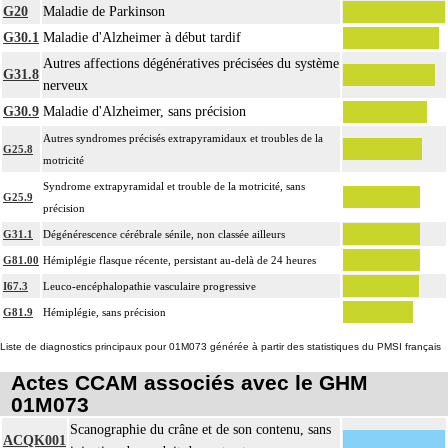
G20
Maladie de Parkinson
G30.1
Maladie d'Alzheimer à début tardif
Autres affections dégénératives précisées du système
G31.8
nerveux
G30.9
Maladie d'Alzheimer, sans précision
Autres syndromes précisés extrapyramidaux et troubles de la
G25.8
motricité
Syndrome extrapyramidal et trouble de la motricité, sans
G25.9
précision
G31.1
Dégénérescence cérébrale sénile, non classée ailleurs
G81.00
Hémiplégie flasque récente, persistant au-delà de 24 heures
I67.3
Leuco-encéphalopathie vasculaire progressive
G81.9
Hémiplégie, sans précision
Liste de diagnostics principaux pour 01M073 générée à partir des statistiques du PMSI français
Actes CCAM associés avec le GHM
01M073
Scanographie du crâne et de son contenu, sans
ACQK001