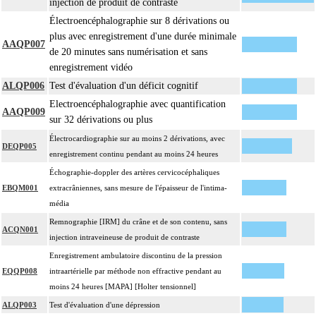
injection de produit de contraste
Électroencéphalographie sur 8 dérivations ou
plus avec enregistrement d'une durée minimale
AAQP007
de 20 minutes sans numérisation et sans
enregistrement vidéo
ALQP006
Test d'évaluation d'un déficit cognitif
Electroencéphalographie avec quantification
AAQP009
sur 32 dérivations ou plus
Électrocardiographie sur au moins 2 dérivations, avec
DEQP005
enregistrement continu pendant au moins 24 heures
Échographie-doppler des artères cervicocéphaliques
EBQM001
extracrâniennes, sans mesure de l'épaisseur de l'intima-
média
Remnographie [IRM] du crâne et de son contenu, sans
ACQN001
injection intraveineuse de produit de contraste
Enregistrement ambulatoire discontinu de la pression
EQQP008
intraartérielle par méthode non effractive pendant au
moins 24 heures [MAPA] [Holter tensionnel]
ALQP003
Test d'évaluation d'une dépression