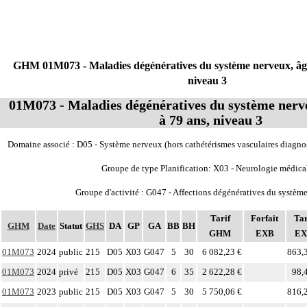
GHM 01M073 - Maladies dégénératives du système nerveux, âge
niveau 3
01M073 - Maladies dégénératives du système nerve
à 79 ans, niveau 3
Domaine associé : D05 - Système nerveux (hors cathétérismes vasculaires diagnos
Groupe de type Planification: X03 - Neurologie médica
Groupe d'activité : G047 - Affections dégénératives du systèm
Tarif
Forfait
Tar
GHM
Date
Statut
GHS
DA
GP
GA
BB
BH
GHM
EXB
EX
01M073
2024
public
215
D05
X03
G047
5
30
6 082,23 €
863,
01M073
2024
privé
215
D05
X03
G047
6
35
2 622,28 €
98,
01M073
2023
public
215
D05
X03
G047
5
30
5 750,06 €
816,