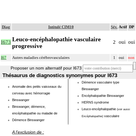
Diag
Intitulé CIM10
Sév.
Actif
DP
Leuco-encéphalopathie vasculaire
I673
2
oui
oui
progressive
I67
Autres maladies cérébrovasculaires
1
oui
non
Proposer un nom alternatif pour I673
Thésaurus de diagnostics synonymes pour I673
Démence vasculaire type
Anomalie des petits vaisseaux du
Binswanger
cerveau avec hémorragie
Encéphalopathie Binswanger
Binswanger
HERNS syndrome
Binswanger, démence,
Leuco-encéphalopathie
(voir aussi
encéphalopathie ou maladie de
vasculaire
Encéphalopathie)
Démence Binswanger
A l'exclusion de :