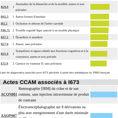
Anomalies de la démarche et de la motilité, autres et non
R26.8
1
précisées
R41.3
1
Autres formes d'amnésie
I65.2
1
Occlusion et sténose de l'artère carotide
F06.71
2
Trouble cognitif léger associé à un trouble physique
R47.1
2
Dysarthrie et anarthrie
R27.0
2
Ataxie, sans précision
Symptômes et signes relatifs aux fonctions cognitives et à la
R41.8
1
conscience, autres et non précisés
E55.9
2
Carence en vitamine D, sans précision
Liste de diagnostics associés pour I673 générée à partir des statistiques du PMSI français
Actes CCAM associés à I673
Remnographie [IRM] du crâne et de son
ACQN001
contenu, sans injection intraveineuse de produit
de contraste
Électroencéphalographie sur 8 dérivations ou
plus avec enregistrement d'une durée minimale
AAQP007