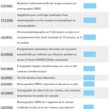
Restitution tridimensionnelle des images acquises par
ZZQN002
remnographie [IRM]
Supplément pour archivage numérique d'une
YYYY600
mammographie ou d'un examen scanographique ou
remnographique
Electroencéphalographie sur 8 dérivations ou plus avec
AAQP011
enregistrement d'une durée minimale de 20 minutes, au lit
du malade
Enregistrement ambulatoire discontinu de la pression
EQQP008
intraartérielle par méthode non effractive pendant au
moins 24 heures [MAPA] [Holter tensionnel]
Échographie-doppler transthoracique du coeur et des
DZQM006
vaisseaux intrathoraciques
ALQP003
Test d'évaluation d'une dépression
ZZQN001
Remnographie [IRM] comportant 6 séquences ou plus
Scanographie du crâne et de son contenu, avec injection
ACQH003
intraveineuse de produit de contraste
Remnographie [IRM] de 3 segments de la colonne
LHQN002
vertébrale ou plus et de son contenu, sans injection