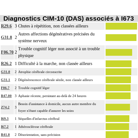
Diagnostics CIM-10 (DAS) associés à I673
R29.6
3
Chutes à répétition, non classées ailleurs
Autres affections dégénératives précisées du
G31.8
2
système nerveux
Trouble cognitif léger non associé à un trouble
F06.70
2
physique
R26.2
1
Difficulté à la marche, non classée ailleurs
G31.0
2
Atrophie cérébrale circonscrite
G31.1
2
Dégénérescence cérébrale sénile, non classée ailleurs
F06.7
2
Trouble cognitif léger
R47.00
3
Aphasie récente, persistant au-delà de 24 heures
Besoin d'assistance à domicile, aucun autre membre du
Z74.2
3
foyer n'étant capable d'assurer les soins
I69.3
1
Séquelles d'infarctus cérébral
I67.2
1
Athérosclérose cérébrale
R41.0
2
Désorientation, sans précision