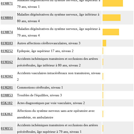
Maladies dégénératives du système nerveux, âge supérieur à
01M071
79 ans, niveau 1
Maladies dégénératives du système nerveux, âge inférieur à
01M084
80 ans, niveau 4
Maladies dégénératives du système nerveux, âge supérieur à
01M074
79 ans, niveau 4
01M103
Autres affections cérébrovasculaires, niveau 3
01M252
Epilepsie, âge supérieur 17 ans, niveau 2
Accidents ischémiques transitoires et occlusions des artères
01M162
précérébrales, âge inférieur à 80 ans, niveau 2
Accidents vasculaires intracérébraux non transitoires, niveau
01M302
2
01M201
Commotions cérébrales, niveau 1
03M053
Troubles de l'équilibre, niveau 3
05K102
Actes diagnostiques par voie vasculaire, niveau 2
Affections du système nerveux sans acte opératoire avec
01K06J
anesthésie, en ambulatoire
Accidents ischémiques transitoires et occlusions des artères
01M151
précérébrales, âge supérieur à 79 ans, niveau 1