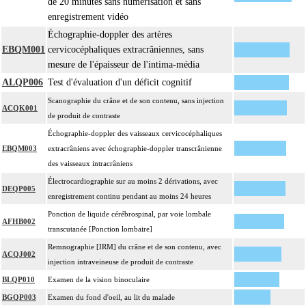
de 20 minutes sans numérisation et sans
enregistrement vidéo
Échographie-doppler des artères
EBQM001
cervicocéphaliques extracrâniennes, sans
mesure de l'épaisseur de l'intima-média
ALQP006
Test d'évaluation d'un déficit cognitif
Scanographie du crâne et de son contenu, sans injection
ACQK001
de produit de contraste
Échographie-doppler des vaisseaux cervicocéphaliques
EBQM003
extracrâniens avec échographie-doppler transcrânienne
des vaisseaux intracrâniens
Électrocardiographie sur au moins 2 dérivations, avec
DEQP005
enregistrement continu pendant au moins 24 heures
Ponction de liquide cérébrospinal, par voie lombale
AFHB002
transcutanée [Ponction lombaire]
Remnographie [IRM] du crâne et de son contenu, avec
ACQJ002
injection intraveineuse de produit de contraste
BLQP010
Examen de la vision binoculaire
BGQP003
Examen du fond d'oeil, au lit du malade