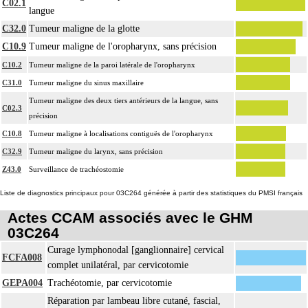
C02.1
langue
C32.0
Tumeur maligne de la glotte
C10.9
Tumeur maligne de l'oropharynx, sans précision
C10.2
Tumeur maligne de la paroi latérale de l'oropharynx
C31.0
Tumeur maligne du sinus maxillaire
Tumeur maligne des deux tiers antérieurs de la langue, sans
C02.3
précision
C10.8
Tumeur maligne à localisations contiguës de l'oropharynx
C32.9
Tumeur maligne du larynx, sans précision
Z43.0
Surveillance de trachéostomie
Liste de diagnostics principaux pour 03C264 générée à partir des statistiques du PMSI français
Actes CCAM associés avec le GHM
03C264
Curage lymphonodal [ganglionnaire] cervical
FCFA008
complet unilatéral, par cervicotomie
GEPA004
Trachéotomie, par cervicotomie
Réparation par lambeau libre cutané, fascial,