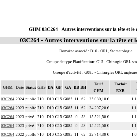
GHM 03C264 - Autres interventions sur la tête et le 
03C264 - Autres interventions sur la tête et l
Domaine associé : D10 - ORL, Stomatologie
Groupe de type Planification: C15 - Chirurgie ORL st
Groupe d'activité : G085 - Chirurgies ORL majeure
Tarif
Forfait
GHM
Date
Statut
GHS
DA
GP
GA
BB
BH
GHM
EXB
03C264
2024
public
710
D10
C15
G085
11
62
25 039,10 €
1 1
03C264
2023
public
710
D10
C15
G085
11
62
24 297,20 €
1 1
03C264
2023
privé
710
D10
C15
G085
9
53
15 521,50 €
1 1
03C264
2023
privé
710
D10
C15
G085
9
53
15 521,50 €
1 1
03C264
2022
public
710
D10
C15
G085
11
62
22 714,30 €
1 0