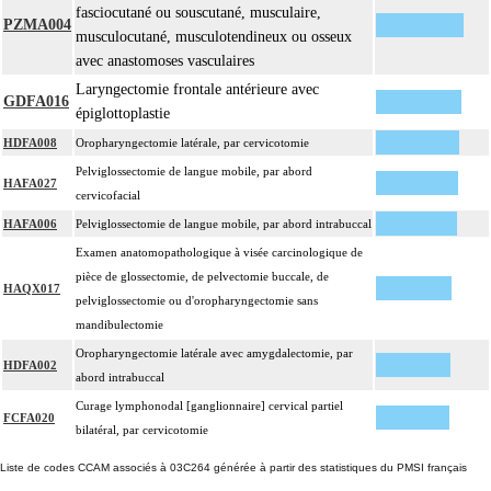
fasciocutané ou souscutané, musculaire,
PZMA004
musculocutané, musculotendineux ou osseux
avec anastomoses vasculaires
Laryngectomie frontale antérieure avec
GDFA016
épiglottoplastie
HDFA008
Oropharyngectomie latérale, par cervicotomie
Pelviglossectomie de langue mobile, par abord
HAFA027
cervicofacial
HAFA006
Pelviglossectomie de langue mobile, par abord intrabuccal
Examen anatomopathologique à visée carcinologique de
pièce de glossectomie, de pelvectomie buccale, de
HAQX017
pelviglossectomie ou d'oropharyngectomie sans
mandibulectomie
Oropharyngectomie latérale avec amygdalectomie, par
HDFA002
abord intrabuccal
Curage lymphonodal [ganglionnaire] cervical partiel
FCFA020
bilatéral, par cervicotomie
Liste de codes CCAM associés à 03C264 générée à partir des statistiques du PMSI français