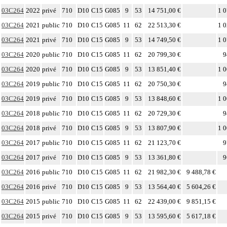
03C264
2022
privé
710
D10
C15
G085
9
53
14 751,00 €
1 0
03C264
2021
public
710
D10
C15
G085
11
62
22 513,30 €
1 0
03C264
2021
privé
710
D10
C15
G085
9
53
14 749,50 €
1 0
03C264
2020
public
710
D10
C15
G085
11
62
20 799,30 €
9
03C264
2020
privé
710
D10
C15
G085
9
53
13 851,40 €
1 0
03C264
2019
public
710
D10
C15
G085
11
62
20 750,30 €
9
03C264
2019
privé
710
D10
C15
G085
9
53
13 848,60 €
1 0
03C264
2018
public
710
D10
C15
G085
11
62
20 729,30 €
9
03C264
2018
privé
710
D10
C15
G085
9
53
13 807,90 €
1 0
03C264
2017
public
710
D10
C15
G085
11
62
21 123,70 €
9
03C264
2017
privé
710
D10
C15
G085
9
53
13 361,80 €
9
03C264
2016
public
710
D10
C15
G085
11
62
21 982,30 €
9 488,78 €
03C264
2016
privé
710
D10
C15
G085
9
53
13 564,40 €
5 604,26 €
03C264
2015
public
710
D10
C15
G085
11
62
22 439,00 €
9 851,15 €
03C264
2015
privé
710
D10
C15
G085
9
53
13 595,60 €
5 617,18 €