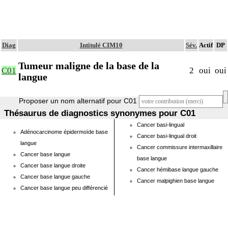
Diag
Intitulé CIM10
Sév.
Actif
DP
Tumeur maligne de la base de la
C01
2
oui
oui
langue
Proposer un nom alternatif pour C01
Thésaurus de diagnostics synonymes pour C01
Cancer basi-lingual
Adénocarcinome épidermoïde base
Cancer basi-lingual droit
langue
Cancer commissure intermaxillaire
Cancer base langue
base langue
Cancer base langue droite
Cancer hémibase langue gauche
Cancer base langue gauche
Cancer malpighien base langue
Cancer base langue peu différencié