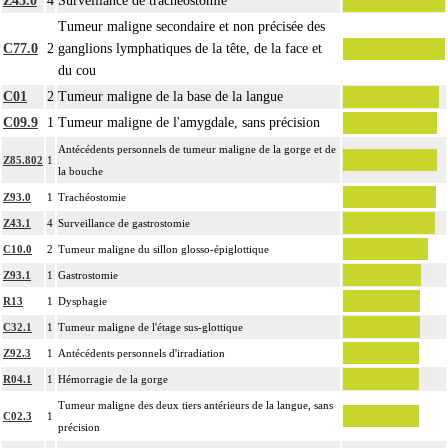
Z43.0
4
Surveillance de trachéostomie
Tumeur maligne secondaire et non précisée des
C77.0
2
ganglions lymphatiques de la tête, de la face et
du cou
C01
2
Tumeur maligne de la base de la langue
C09.9
1
Tumeur maligne de l'amygdale, sans précision
Antécédents personnels de tumeur maligne de la gorge et de
Z85.802
1
la bouche
Z93.0
1
Trachéostomie
Z43.1
4
Surveillance de gastrostomie
C10.0
2
Tumeur maligne du sillon glosso-épiglottique
Z93.1
1
Gastrostomie
R13
1
Dysphagie
C32.1
1
Tumeur maligne de l'étage sus-glottique
Z92.3
1
Antécédents personnels d'irradiation
R04.1
1
Hémorragie de la gorge
Tumeur maligne des deux tiers antérieurs de la langue, sans
C02.3
1
précision