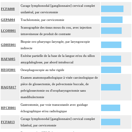
Curage lymphonodal [ganglionnaire] cervical complet
FCFA008
unilatéral, par cervicotomie
GEPA004
Trachéotomie, par cervicotomie
Scanographie des tissus mous du cou, avec injection
LCQH001
intraveineuse de produit de contraste
Biopsie oro-pharyngo-laryngée, par laryngoscopie
GDHE001
indirecte
Exérèse partielle de la base de la langue et/ou du sillon
HAFA005
amygdaloglosse, par abord intrabuccal
HEQE001
Oesophagoscopie au tube rigide
Examen anatomopathologique à visée carcinologique de
pièce de glossectomie, de pelvectomie buccale, de
HAQX017
pelviglossectomie ou d'oropharyngectomie sans
mandibulectomie
Gastrostomie, par voie transcutanée avec guidage
HFCH001
échographique et/ou radiologique
Curage lymphonodal [ganglionnaire] cervical complet
FCFA013
bilatéral, par cervicotomie