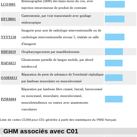
Remnographie [IRM] des tissus mous du cou, avec
LCQJ001
injection intraveineuse de produit de contraste
Gastrostomie, par voie transcutanée avec guidage
HFCB001
endoscopique
Imagerie pour acte de radiologie interventionnelle ou de
YYYY150
cardiologie interventionnelle niveau 5, réalisée en salle
d'imagerie
HDFA019
Oropharyngectomie par mandibulotomie
Glossectomie partielle de langue mobile, par abord
HAFA023
intrabuccal
Réparation de perte de substance de l'extrémité céphalique
QAMA013
par lambeau musculaire ou musculocutané
Réparation par lambeau libre cutané, fascial, fasciocutané
ou souscutané, musculaire, musculocutané,
PZMA004
musculotendineux ou osseux avec anastomoses
vasculaires
Liste de codes CCAM pour C01 générée à partir des statistiques du PMSI français
GHM associés avec C01