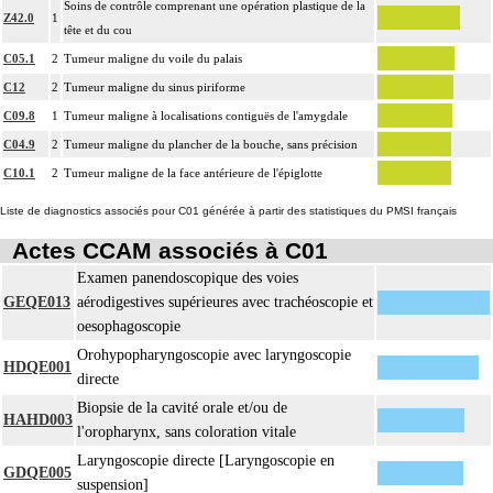
Soins de contrôle comprenant une opération plastique de la
Z42.0
1
tête et du cou
C05.1
2
Tumeur maligne du voile du palais
C12
2
Tumeur maligne du sinus piriforme
C09.8
1
Tumeur maligne à localisations contiguës de l'amygdale
C04.9
2
Tumeur maligne du plancher de la bouche, sans précision
C10.1
2
Tumeur maligne de la face antérieure de l'épiglotte
Liste de diagnostics associés pour C01 générée à partir des statistiques du PMSI français
Actes CCAM associés à C01
Examen panendoscopique des voies
GEQE013
aérodigestives supérieures avec trachéoscopie et
oesophagoscopie
Orohypopharyngoscopie avec laryngoscopie
HDQE001
directe
Biopsie de la cavité orale et/ou de
HAHD003
l'oropharynx, sans coloration vitale
Laryngoscopie directe [Laryngoscopie en
GDQE005
suspension]