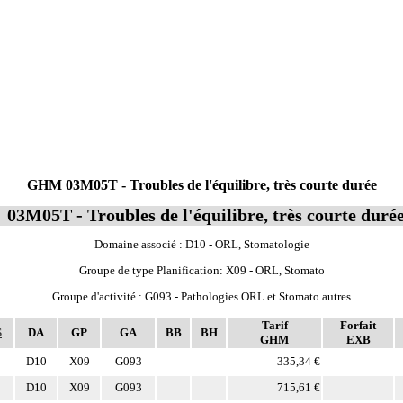
GHM 03M05T - Troubles de l'équilibre, très courte durée
03M05T - Troubles de l'équilibre, très courte duré
Domaine associé : D10 - ORL, Stomatologie
Groupe de type Planification: X09 - ORL, Stomato
Groupe d'activité : G093 - Pathologies ORL et Stomato autres
Tarif
Forfait
S
DA
GP
GA
BB
BH
GHM
EXB
D10
X09
G093
335,34 €
D10
X09
G093
715,61 €