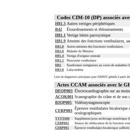
Codes CIM-10 (DP) associés a
H81.3
Autres vertiges périphériques
R42
Étourdissements et éblouissements
H81.1
Vertige bénin paroxystique
H81.9
Atteinte des fonctions vestibulaires, sa
H81.8
Autres atteintes des fonctions vestibulaires
H81.0
Maladie de Ménière
H81.4
Vertige d'origine centrale
H81.2
Neuronite vestibulaire
H82
Syndromes vertigineux au cours de maladies cla
H83.0
Labyrinthite
Liste de diagnostics principaux pour 03M05T générée à partir de
Actes CCAM associés avec le
DEQP003
Électrocardiographie sur au moin
ACQK001
Scanographie du crâne et de son c
BJQP005
Vidéonystagmoscopie
Épreuve vestibulaire bicalorique 
CERP003
oculographiques
YYYY600
Supplément pour archivage numérique 
CERP002
Séance de rééducation de la fonction vest
CERP001
Épreuve vestibulaire bicalorique calibr