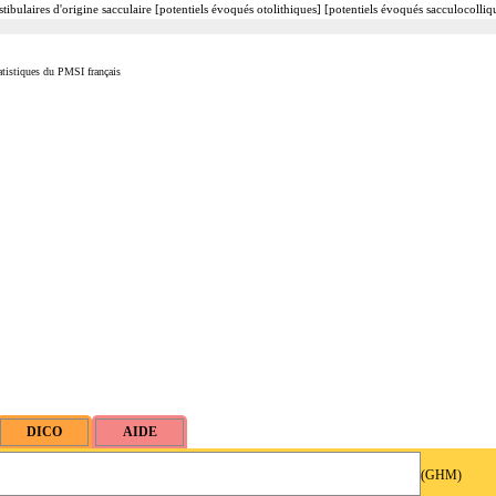
tibulaires d'origine sacculaire [potentiels évoqués otolithiques] [potentiels évoqués sacculocolli
tistiques du PMSI français
(GHM)