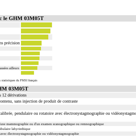
vec le GHM 03M05T
ns précision
ssées ailleurs
s statistiques du PMSI français
 GHM 03M05T
s 12 dérivations
ontenu, sans injection de produit de contraste
calibrée, pendulaire ou rotatoire avec électronystagmographie ou vidéonystagmog
d'une mammographie ou d'un examen scanographique ou remnographique
ibulaire labyrinthique
ée avec électronystagmographie ou vidéonystagmographie