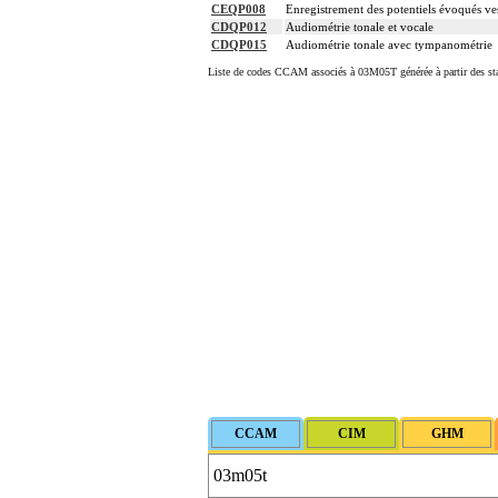
CEQP008
Enregistrement des potentiels évoqués ves
CDQP012
Audiométrie tonale et vocale
CDQP015
Audiométrie tonale avec tympanométrie
Liste de codes CCAM associés à 03M05T générée à partir des sta