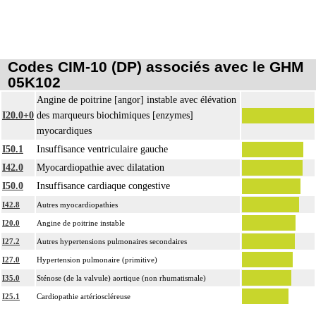
Codes CIM-10 (DP) associés avec le GHM
05K102
Angine de poitrine [angor] instable avec élévation
I20.0+0
des marqueurs biochimiques [enzymes]
myocardiques
I50.1
Insuffisance ventriculaire gauche
I42.0
Myocardiopathie avec dilatation
I50.0
Insuffisance cardiaque congestive
I42.8
Autres myocardiopathies
I20.0
Angine de poitrine instable
I27.2
Autres hypertensions pulmonaires secondaires
I27.0
Hypertension pulmonaire (primitive)
I35.0
Sténose (de la valvule) aortique (non rhumatismale)
I25.1
Cardiopathie artérioscléreuse