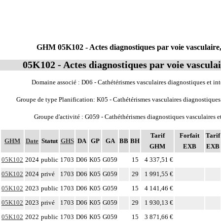
GHM 05K102 - Actes diagnostiques par voie vasculaire,
05K102 - Actes diagnostiques par voie vasculai
Domaine associé : D06 - Cathétérismes vasculaires diagnostiques et in
Groupe de type Planification: K05 - Cathétérismes vasculaires diagnostiques 
Groupe d'activité : G059 - Cathéthérismes diagnostiques vasculaires e
Tarif
Forfait
Tarif
GHM
Date
Statut
GHS
DA
GP
GA
BB
BH
GHM
EXB
EXB
05K102
2024
public
1703
D06
K05
G059
15
4 337,51 €
05K102
2024
privé
1703
D06
K05
G059
29
1 991,55 €
05K102
2023
public
1703
D06
K05
G059
15
4 141,46 €
05K102
2023
privé
1703
D06
K05
G059
29
1 930,13 €
05K102
2022
public
1703
D06
K05
G059
15
3 871,66 €