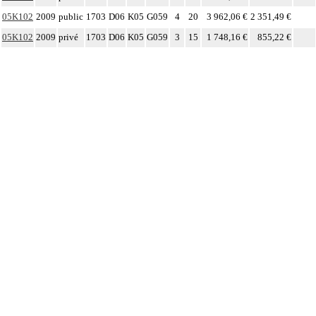
05K102
2009
public
1703
D06
K05
G059
4
20
3 962,06 €
2 351,49 €
05K102
2009
privé
1703
D06
K05
G059
3
15
1 748,16 €
855,22 €