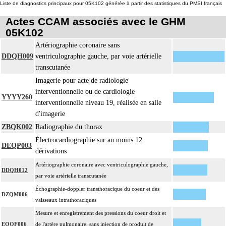
Liste de diagnostics principaux pour 05K102 générée à partir des statistiques du PMSI français
Actes CCAM associés avec le GHM
05K102
Artériographie coronaire sans
DDQH009
ventriculographie gauche, par voie artérielle
transcutanée
Imagerie pour acte de radiologie
interventionnelle ou de cardiologie
YYYY260
interventionnelle niveau 19, réalisée en salle
d'imagerie
ZBQK002
Radiographie du thorax
Électrocardiographie sur au moins 12
DEQP003
dérivations
Artériographie coronaire avec ventriculographie gauche,
DDQH012
par voie artérielle transcutanée
Échographie-doppler transthoracique du coeur et des
DZQM006
vaisseaux intrathoraciques
Mesure et enregistrement des pressions du coeur droit et
EQQF006
de l'artère pulmonaire, sans injection de produit de