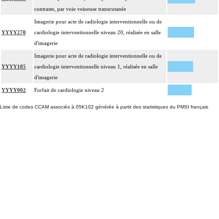
contraste, par voie veineuse transcutanée
Imagerie pour acte de radiologie interventionnelle ou de
YYYY270
cardiologie interventionnelle niveau 20, réalisée en salle
d'imagerie
Imagerie pour acte de radiologie interventionnelle ou de
YYYY105
cardiologie interventionnelle niveau 1, réalisée en salle
d'imagerie
YYYY002
Forfait de cardiologie niveau 2
Liste de codes CCAM associés à 05K102 générée à partir des statistiques du PMSI français