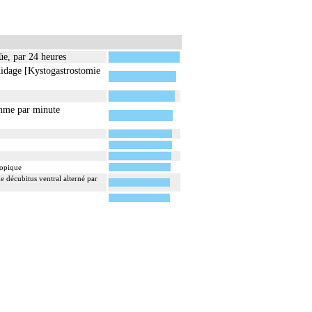
üe, par 24 heures
uidage [Kystogastrostomie
amme par minute
copique
e décubitus ventral alterné par