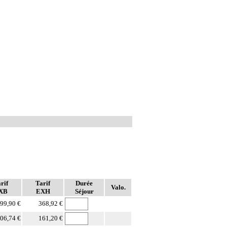
rif
Tarif
Durée
Valo.
XB
EXH
Séjour
99,90 €
368,92 €
06,74 €
161,20 €