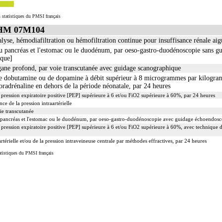
 statistiques du PMSI français
GHM 07M104
lyse, hémodiafiltration ou hémofiltration continue pour insuffisance rénale aig
u pancréas et l'estomac ou le duodénum, par oeso-gastro-duodénoscopie sans g
ique]
gane profond, par voie transcutanée avec guidage scanographique
 de dobutamine ou de dopamine à débit supérieur à 8 microgrammes par kilogr
oradrénaline en dehors de la période néonatale, par 24 heures
 pression expiratoire positive [PEP] supérieure à 6 et/ou FiO2 supérieure à 60%, par 24 heures
nce de la pression intraartérielle
ie transcutanée
u pancréas et l'estomac ou le duodénum, par oeso-gastro-duodénoscopie avec guidage échoendos
 pression expiratoire positive [PEP] supérieure à 6 et/ou FiO2 supérieure à 60%, avec technique d
rtérielle et/ou de la pression intraveineuse centrale par méthodes effractives, par 24 heures
tistiques du PMSI français