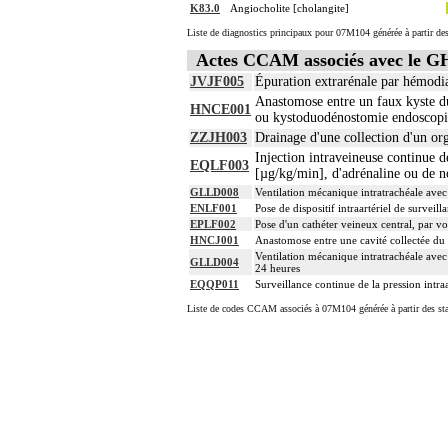
K83.0
Angiocholite [cholangite]
Liste de diagnostics principaux pour 07M104 générée à partir des
Actes CCAM associés avec le 
JVJF005
Épuration extrarénale par hémodia
Anastomose entre un faux kyste d
HNCE001
ou kystoduodénostomie endoscop
ZZJH003
Drainage d'une collection d'un or
Injection intraveineuse continue
EQLF003
[µg/kg/min], d'adrénaline ou de n
GLLD008
Ventilation mécanique intratrachéale avec
ENLF001
Pose de dispositif intraartériel de surveilla
EPLF002
Pose d'un cathéter veineux central, par vo
HNCJ001
Anastomose entre une cavité collectée d
Ventilation mécanique intratrachéale avec
GLLD004
24 heures
EQQP011
Surveillance continue de la pression intraa
Liste de codes CCAM associés à 07M104 générée à partir des sta