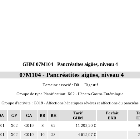
GHM 07M104 - Pancréatites aigües, niveau 4
07M104 - Pancréatites aigües, niveau 4
Domaine associé : D01 - Digestif
Groupe de type Planification: X02 - Hépato-Gastro-Entérologie
Groupe d'activité : G019 - Affections hépatiques sévères et affections du pancréas
Tarif
Forfait
Ta
DA
GP
GA
BB
BH
GHM
EXB
E
01
X02
G019
8
62
11 292,20 €
9
01
X02
G019
10
58
4 615,97 €
2