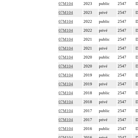
07M104
2023
public
2547
D
07M104
2023
privé
2547
D
07M104
2022
public
2547
D
07M104
2022
privé
2547
D
07M104
2021
public
2547
D
07M104
2021
privé
2547
D
07M104
2020
public
2547
D
07M104
2020
privé
2547
D
07M104
2019
public
2547
D
07M104
2019
privé
2547
D
07M104
2018
public
2547
D
07M104
2018
privé
2547
D
07M104
2017
public
2547
D
07M104
2017
privé
2547
D
07M104
2016
public
2547
D
07M104
2016
privé
2547
D