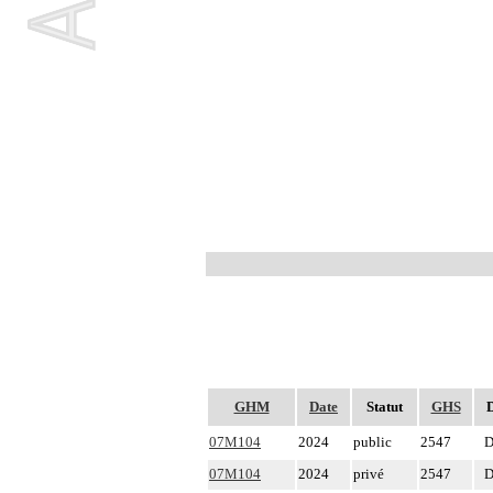
GHM
Date
Statut
GHS
07M104
2024
public
2547
D
07M104
2024
privé
2547
D