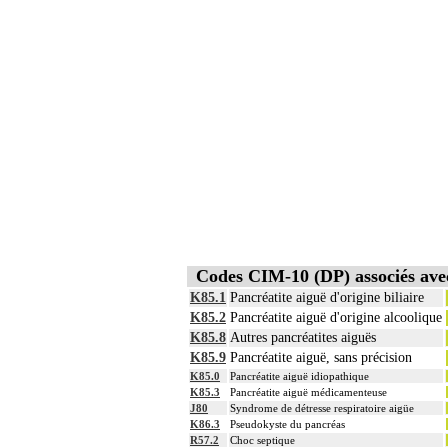
Codes CIM-10 (DP) associés a
K85.1
Pancréatite aiguë d'origine biliaire
K85.2
Pancréatite aiguë d'origine alcoolique
K85.8
Autres pancréatites aiguës
K85.9
Pancréatite aiguë, sans précision
K85.0
Pancréatite aiguë idiopathique
K85.3
Pancréatite aiguë médicamenteuse
J80
Syndrome de détresse respiratoire aigüe
K86.3
Pseudokyste du pancréas
R57.2
Choc septique