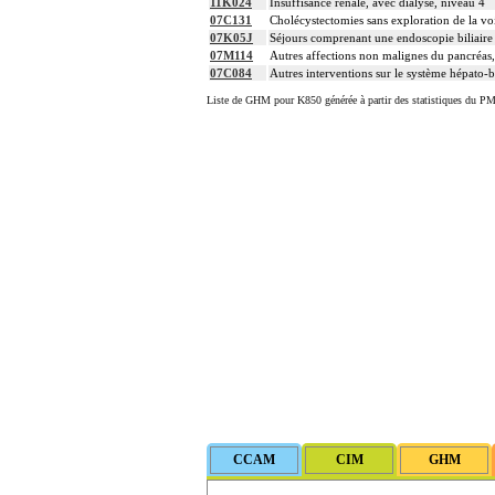
11K024
Insuffisance rénale, avec dialyse, niveau 4
07C131
Cholécystectomies sans exploration de la voi
07K05J
Séjours comprenant une endoscopie biliaire 
07M114
Autres affections non malignes du pancréas
07C084
Autres interventions sur le système hépato-bi
Liste de GHM pour K850 générée à partir des statistiques du PM