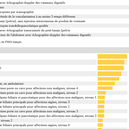
avec échographie-doppler des vaisseaux digestifs
ion
 acquises par scanographie
étude de la vascularisation à au moins 3 temps différents
sin [pelvis], sans injection intraveineuse de produit de contraste
opsie transbiliopancréatique guidée
vec échographie transcutanée du petit bassin [pelvis
rieur de l'abdomen avec échographie-doppler des vaisseaux digestifs
s du PMSI français
e
ie, en ambulatoire
 veines porte ou cave pour affections non malignes, niveau 4
 veines porte ou cave pour affections non malignes, niveau 2
épato-biliaire et pancréatique pour des affections non malignes, niveau 1
e biliaire principale pour affections aigües, niveau 3
e biliaire principale pour affections aigües, niveau 2
 veines porte ou cave pour affections non malignes, niveau 3
épato-biliaire et pancréatique pour des affections non malignes, niveau 3
, niveau 2
e biliaire principale pour affections aigües, niveau 4