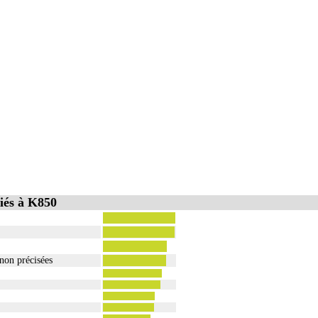
iés à K850
 non précisées