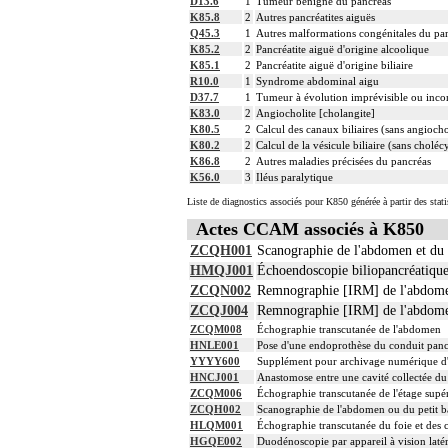
D13.6
1
Tumeur bénigne du pancréas
K85.8
2
Autres pancréatites aiguës
Q45.3
1
Autres malformations congénitales du pan
K85.2
2
Pancréatite aiguë d'origine alcoolique
K85.1
2
Pancréatite aiguë d'origine biliaire
R10.0
1
Syndrome abdominal aigu
D37.7
1
Tumeur à évolution imprévisible ou incon
K83.0
2
Angiocholite [cholangite]
K80.5
2
Calcul des canaux biliaires (sans angiochol
K80.2
2
Calcul de la vésicule biliaire (sans cholécy
K86.8
2
Autres maladies précisées du pancréas
K56.0
3
Iléus paralytique
Liste de diagnostics associés pour K850 générée à partir des stat
Actes CCAM associés à K850
ZCQH001
Scanographie de l'abdomen et du pe
HMQJ001
Échoendoscopie biliopancréatique
ZCQN002
Remnographie [IRM] de l'abdomen o
ZCQJ004
Remnographie [IRM] de l'abdomen o
ZCQM008
Échographie transcutanée de l'abdomen
HNLE001
Pose d'une endoprothèse du conduit panc
YYYY600
Supplément pour archivage numérique 
HNCJ001
Anastomose entre une cavité collectée d
ZCQM006
Échographie transcutanée de l'étage supé
ZCQH002
Scanographie de l'abdomen ou du petit bas
HLQM001
Échographie transcutanée du foie et des c
HGQE002
Duodénoscopie par appareil à vision laté