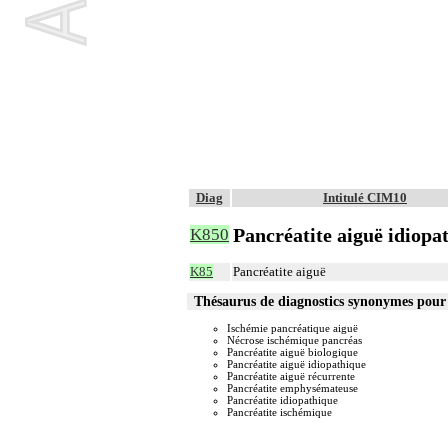
Diag
Intitulé CIM10
Pancréatite aiguë idiopa
K850
K85
Pancréatite aiguë
Thésaurus de diagnostics synonymes pou
Ischémie pancréatique aiguë
Nécrose ischémique pancréas
Pancréatite aiguë biologique
Pancréatite aiguë idiopathique
Pancréatite aiguë récurrente
Pancréatite emphysémateuse
Pancréatite idiopathique
Pancréatite ischémique