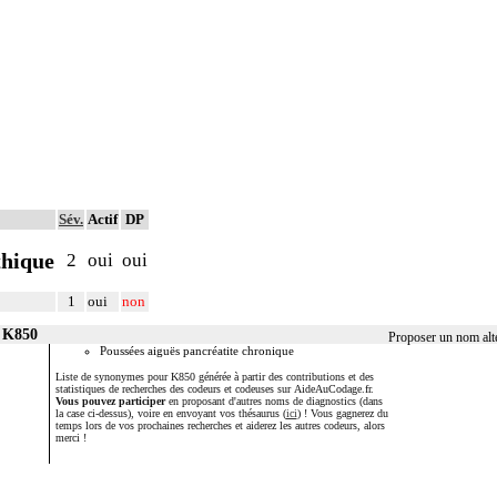
Sév.
Actif
DP
thique
2
oui
oui
1
oui
non
r K850
Proposer un nom alt
Poussées aiguës pancréatite chronique
Liste de synonymes pour K850 générée à partir des contributions et des
statistiques de recherches des codeurs et codeuses sur AideAuCodage.fr.
Vous pouvez participer
en proposant d'autres noms de diagnostics (dans
la case ci-dessus), voire en envoyant vos thésaurus (
ici
) ! Vous gagnerez du
temps lors de vos prochaines recherches et aiderez les autres codeurs, alors
merci !