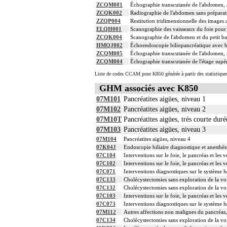
ZCQM001
Échographie transcutanée de l'abdomen, 
ZCQK002
Radiographie de l'abdomen sans préparat
ZZQP004
Restitution tridimensionnelle des images
ELQH001
Scanographie des vaisseaux du foie pour 
ZCQK004
Scanographie de l'abdomen et du petit bas
HMQJ002
Échoendoscopie biliopancréatique avec bi
ZCQM005
Échographie transcutanée de l'abdomen, a
ZCQM004
Échographie transcutanée de l'étage supé
Liste de codes CCAM pour K850 générée à partir des statistique
GHM associés avec K850
07M101
Pancréatites aigües, niveau 1
07M102
Pancréatites aigües, niveau 2
07M10T
Pancréatites aigües, très courte duré
07M103
Pancréatites aigües, niveau 3
07M104
Pancréatites aigües, niveau 4
07K04J
Endoscopie biliaire diagnostique et anesthés
07C104
Interventions sur le foie, le pancréas et les
07C102
Interventions sur le foie, le pancréas et les
07C071
Interventions diagnostiques sur le système h
07C133
Cholécystectomies sans exploration de la voi
07C132
Cholécystectomies sans exploration de la voi
07C103
Interventions sur le foie, le pancréas et les
07C073
Interventions diagnostiques sur le système h
07M112
Autres affections non malignes du pancréas
07C134
Cholécystectomies sans exploration de la voi