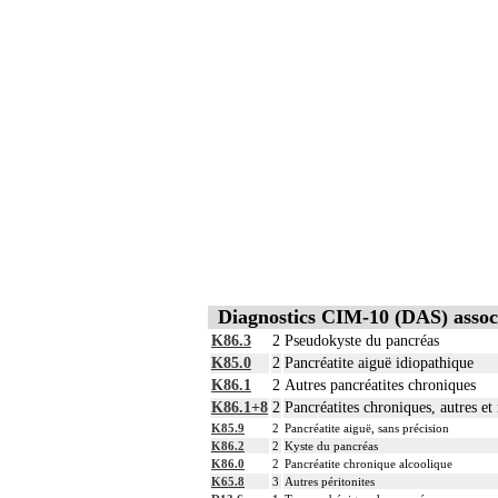
Diagnostics CIM-10 (DAS) assoc
K86.3
2
Pseudokyste du pancréas
K85.0
2
Pancréatite aiguë idiopathique
K86.1
2
Autres pancréatites chroniques
K86.1+8
2
Pancréatites chroniques, autres et
K85.9
2
Pancréatite aiguë, sans précision
K86.2
2
Kyste du pancréas
K86.0
2
Pancréatite chronique alcoolique
K65.8
3
Autres péritonites