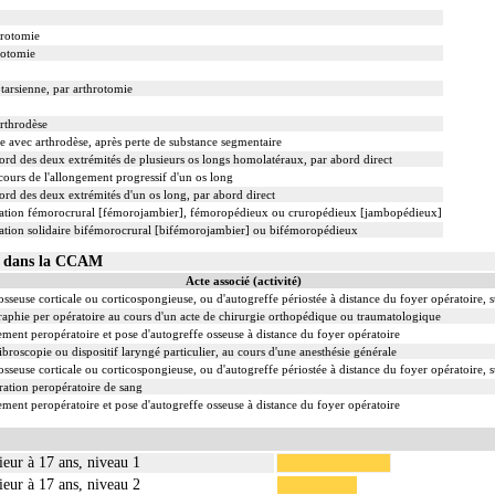
hrotomie
rotomie
tarsienne, par arthrotomie
arthrodèse
lle avec arthrodèse, après perte de substance segmentaire
ord des deux extrémités de plusieurs os longs homolatéraux, par abord direct
cours de l'allongement progressif d'un os long
ord des deux extrémités d'un os long, par abord direct
isation fémorocrural [fémorojambier], fémoropédieux ou cruropédieux [jambopédieux]
sation solidaire bifémorocrural [bifémorojambier] ou bifémoropédieux
16 dans la CCAM
Acte associé (activité)
sseuse corticale ou corticospongieuse, ou d'autogreffe périostée à distance du foyer opératoire, 
phie per opératoire au cours d'un acte de chirurgie orthopédique ou traumatologique
ent peropératoire et pose d'autogreffe osseuse à distance du foyer opératoire
ibroscopie ou dispositif laryngé particulier, au cours d'une anesthésie générale
sseuse corticale ou corticospongieuse, ou d'autogreffe périostée à distance du foyer opératoire, 
ation peropératoire de sang
ent peropératoire et pose d'autogreffe osseuse à distance du foyer opératoire
ieur à 17 ans, niveau 1
ieur à 17 ans, niveau 2