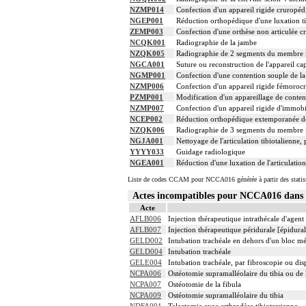
NZMP014
Confection d'un appareil rigide cruropéd
NGEP001
Réduction orthopédique d'une luxation ti
ZEMP003
Confection d'une orthèse non articulée 
NCQK001
Radiographie de la jambe
NZQK005
Radiographie de 2 segments du membre i
NGCA001
Suture ou reconstruction de l'appareil cap
NGMP001
Confection d'une contention souple de la 
NZMP006
Confection d'un appareil rigide fémoroc
PZMP001
Modification d'un appareillage de conten
NZMP007
Confection d'un appareil rigide d'immob
NCEP002
Réduction orthopédique extemporanée de f
NZQK006
Radiographie de 3 segments du membre i
NGJA001
Nettoyage de l'articulation tibiotalienne,
YYYY033
Guidage radiologique
NGEA001
Réduction d'une luxation de l'articulatio
Liste de codes CCAM pour NCCA016 générée à partir des statis
Actes incompatibles pour NCCA016 dan
Acte
AFLB006
Injection thérapeutique intrathécale d'agen
AFLB007
Injection thérapeutique péridurale [épidur
GELD002
Intubation trachéale en dehors d'un bloc m
GELD004
Intubation trachéale
GELE004
Intubation trachéale, par fibroscopie ou disp
NCPA006
Ostéotomie supramalléolaire du tibia ou de l
NCPA007
Ostéotomie de la fibula
NCPA009
Ostéotomie supramalléolaire du tibia