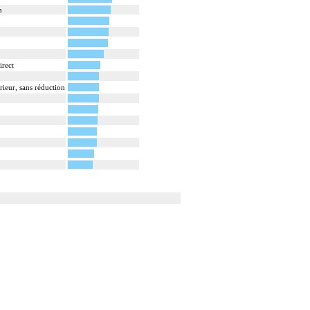
n
irect
ieur, sans réduction