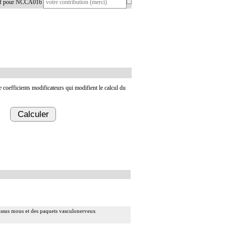
tif pour NCCA016
de coefficients modificateurs qui modifient le calcul du
Calculer
s tissus mous et des paquets vasculonerveux