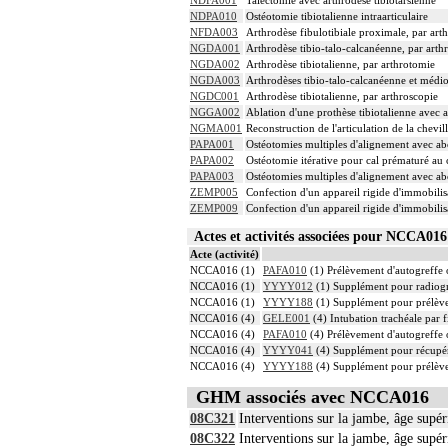
NDFA001
Talectomie avec arthrodèse tibiotarsienne
NDPA010
Ostéotomie tibiotalienne intraarticulaire
NFDA003
Arthrodèse fibulotibiale proximale, par art
NGDA001
Arthrodèse tibio-talo-calcanéenne, par arth
NGDA002
Arthrodèse tibiotalienne, par arthrotomie
NGDA003
Arthrodèses tibio-talo-calcanéenne et médio
NGDC001
Arthrodèse tibiotalienne, par arthroscopie
NGGA002
Ablation d'une prothèse tibiotalienne avec 
NGMA001
Reconstruction de l'articulation de la chevi
PAPA001
Ostéotomies multiples d'alignement avec ab
PAPA002
Ostéotomie itérative pour cal prématuré au 
PAPA003
Ostéotomies multiples d'alignement avec ab
ZEMP005
Confection d'un appareil rigide d'immobil
ZEMP009
Confection d'un appareil rigide d'immobili
Actes et activités associées pour NCCA0
Acte (activité)
NCCA016 (1)
PAFA010
(1) Prélèvement d'autogreffe o
NCCA016 (1)
YYYY012
(1) Supplément pour radiogra
NCCA016 (1)
YYYY188
(1) Supplément pour prélèvem
NCCA016 (4)
GELE001
(4) Intubation trachéale par f
NCCA016 (4)
PAFA010
(4) Prélèvement d'autogreffe o
NCCA016 (4)
YYYY041
(4) Supplément pour récupér
NCCA016 (4)
YYYY188
(4) Supplément pour prélèvem
GHM associés avec NCCA016
08C321
Interventions sur la jambe, âge supér
08C322
Interventions sur la jambe, âge supér