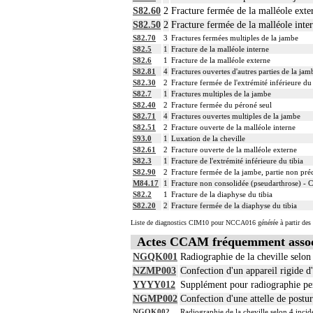
S82.60
2
Fracture fermée de la malléole exte
14
L'évacuation de collection articulaire inc
S82.50
2
Fracture fermée de la malléole inte
14
La reconstruction osseuse ou articulaire 
S82.70
3
Fractures fermées multiples de la jambe
La réduction d'une luxation, par abord dir
14
S82.5
1
Fracture de la malléole interne
et/ou la contention par appareillage rigi
S82.6
1
Fracture de la malléole externe
14
L'ostéotomie inclut l'ostéosynthèse et/ou
S82.81
4
Fractures ouvertes d'autres parties de la jam
14
L'ostéosynthèse d'une fracture inclut sa
S82.30
2
Fracture fermée de l'extrémité inférieure du 
14
La réduction orthopédique extemporanée d
S82.7
1
Fractures multiples de la jambe
S82.40
2
Fracture fermée du péroné seul
La réduction orthopédique extemporanée 
14
S82.71
4
Fractures ouvertes multiples de la jambe
Comprend : réduction orthopédique itér
S82.51
2
Fracture ouverte de la malléole interne
14
Tout acte thérapeutique, par arthrotomie i
S93.0
1
Luxation de la cheville
14
Tout acte thérapeutique, par arthroscopie 
S82.61
2
Fracture ouverte de la malléole externe
14
Toute arthrotomie inclut l'arthroscopie 
S82.3
1
Fracture de l'extrémité inférieure du tibia
S82.90
2
Fracture fermée de la jambe, partie non pré
M84.17
1
Fracture non consolidée (pseudarthrose) - C
S82.2
1
Fracture de la diaphyse du tibia
S82.20
2
Fracture fermée de la diaphyse du tibia
Liste de diagnostics CIM10 pour NCCA016 générée à partir des 
Actes CCAM fréquemment asso
NGQK001
Radiographie de la cheville selon
NZMP003
Confection d'un appareil rigide d
YYYY012
Supplément pour radiographie per
NGMP002
Confection d'une attelle de postur
NGQK002
Radiographie de la cheville selon 4 incid