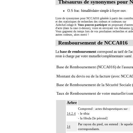
Thésaurus de synonymes pour
O.S frac. bimalléolaire simple à foyer ouv.
Liste de synonymes pour NCCA016 générée à partir des contribu
et des statistiques de recherches des codeurs et codeuses sur
AideAuCodage.fr.
Vous pouvez participer
en proposant d'autre
d'acte (dans la case ci-dessus), voire en envoyant vos thésaurus (
i
Vous gagnerez du temps lors de vos prochaines recherches et aide
autres codeurs, alors merci !
Remboursement de NCCA016
La
base de remboursement
correspond au tarif de l'ac
reste à charge par votre mutuelle/complémentaire santé
Base de Remboursement (NCCA016) de l'assura
Montant du devis ou de la facture (avec NCCA
Base de Remboursement de la Sécurité Social
Taux de Remboursement de votre mutuelle/com
Arbre
Comprend : actes thérapeutiques sur :
14.2.4
- le tibia
- la fibula [le péroné]
Par rayon du pied, on entend : le squele
14
correspondants.