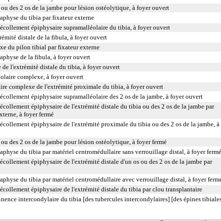
ou des 2 os de la jambe pour lésion ostéolytique, à foyer ouvert
aphyse du tibia par fixateur externe
écollement épiphysaire supramalléolaire du tibia, à foyer ouvert
émité distale de la fibula, à foyer ouvert
e du pilon tibial par fixateur externe
aphyse de la fibula, à foyer ouvert
de l'extrémité distale du tibia, à foyer ouvert
olaire complexe, à foyer ouvert
aire complexe de l'extrémité proximale du tibia, à foyer ouvert
écollement épiphysaire supramalléolaire des 2 os de la jambe, à foyer ouvert
écollement épiphysaire de l'extrémité distale du tibia ou des 2 os de la jambe par
externe, à foyer fermé
écollement épiphysaire de l'extrémité proximale du tibia ou des 2 os de la jambe, à
ou des 2 os de la jambe pour lésion ostéolytique, à foyer fermé
aphyse du tibia par matériel centromédullaire sans verrouillage distal, à foyer ferm
écollement épiphysaire de l'extrémité distale d'un os ou des 2 os de la jambe par
aphyse du tibia par matériel centromédullaire avec verrouillage distal, à foyer ferm
écollement épiphysaire de l'extrémité distale du tibia par clou transplantaire
nence intercondylaire du tibia [des tubercules intercondylaires] [des épines tibiales