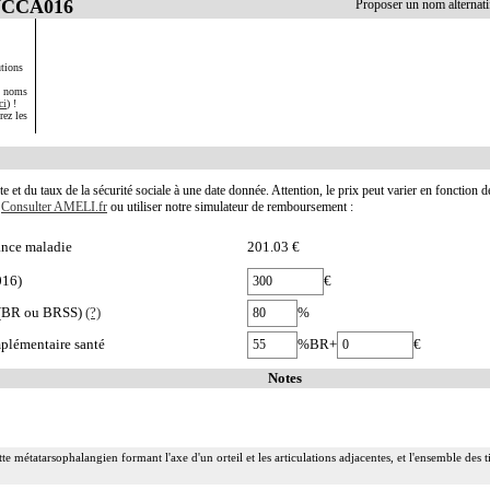
 NCCA016
Proposer un nom alterna
tions
s noms
ci
) !
rez les
te et du taux de la sécurité sociale à une date donnée. Attention, le prix peut varier en fonction 
.
Consulter AMELI.fr
ou utiliser notre simulateur de remboursement :
nce maladie
201.03 €
016)
€
e (BR ou BRSS)
(?)
%
plémentaire santé
%BR+
€
Notes
tte métatarsophalangien formant l'axe d'un orteil et les articulations adjacentes, et l'ensemble de