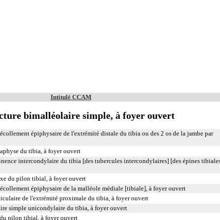
Intitulé CCAM
cture bimalléolaire simple, à foyer ouvert
écollement épiphysaire de l'extrémité distale du tibia ou des 2 os de la jambe par
aphyse du tibia, à foyer ouvert
nence intercondylaire du tibia [des tubercules intercondylaires] [des épines tibiales
e du pilon tibial, à foyer ouvert
écollement épiphysaire de la malléole médiale [tibiale], à foyer ouvert
iculaire de l'extrémité proximale du tibia, à foyer ouvert
ire simple unicondylaire du tibia, à foyer ouvert
u pilon tibial, à foyer ouvert