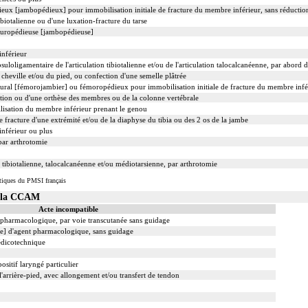
ieux [jambopédieux] pour immobilisation initiale de fracture du membre inférieur, sans réductio
biotalienne ou d'une luxation-fracture du tarse
cruropédieuse [jambopédieuse]
nférieur
suloligamentaire de l'articulation tibiotalienne et/ou de l'articulation talocalcanéenne, par abord d
cheville et/ou du pied, ou confection d'une semelle plâtrée
rural [fémorojambier] ou fémoropédieux pour immobilisation initiale de fracture du membre infér
tion ou d'une orthèse des membres ou de la colonne vertébrale
ilisation du membre inférieur prenant le genou
racture d'une extrémité et/ou de la diaphyse du tibia ou des 2 os de la jambe
nférieur ou plus
 par arthrotomie
n tibiotalienne, talocalcanéenne et/ou médiotarsienne, par arthrotomie
tiques du PMSI français
s la CCAM
Acte incompatible
t pharmacologique, par voie transcutanée sans guidage
ale] d'agent pharmacologique, sans guidage
édicotechnique
ositif laryngé particulier
'arrière-pied, avec allongement et/ou transfert de tendon