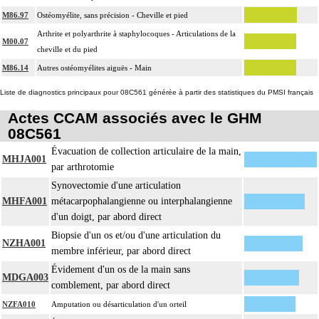
M86.97
Ostéomyélite, sans précision - Cheville et pied
Arthrite et polyarthrite à staphylocoques - Articulations de la
M00.07
cheville et du pied
M86.14
Autres ostéomyélites aiguës - Main
Liste de diagnostics principaux pour 08C561 générée à partir des statistiques du PMSI français
Actes CCAM associés avec le GHM
08C561
Évacuation de collection articulaire de la main,
MHJA001
par arthrotomie
Synovectomie d'une articulation
MHFA001
métacarpophalangienne ou interphalangienne
d'un doigt, par abord direct
Biopsie d'un os et/ou d'une articulation du
NZHA001
membre inférieur, par abord direct
Évidement d'un os de la main sans
MDGA003
comblement, par abord direct
NZFA010
Amputation ou désarticulation d'un orteil