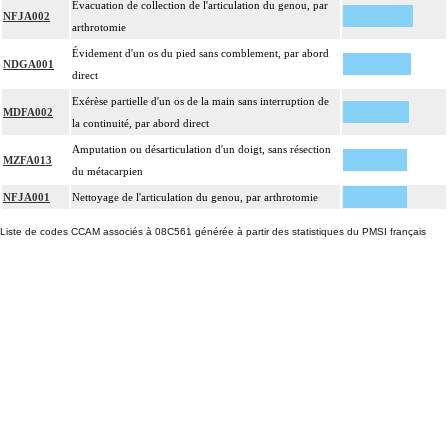
Évacuation de collection de l'articulation du genou, par
NFJA002
arthrotomie
Évidement d'un os du pied sans comblement, par abord
NDGA001
direct
Exérèse partielle d'un os de la main sans interruption de
MDFA002
la continuité, par abord direct
Amputation ou désarticulation d'un doigt, sans résection
MZFA013
du métacarpien
NFJA001
Nettoyage de l'articulation du genou, par arthrotomie
Liste de codes CCAM associés à 08C561 générée à partir des statistiques du PMSI français