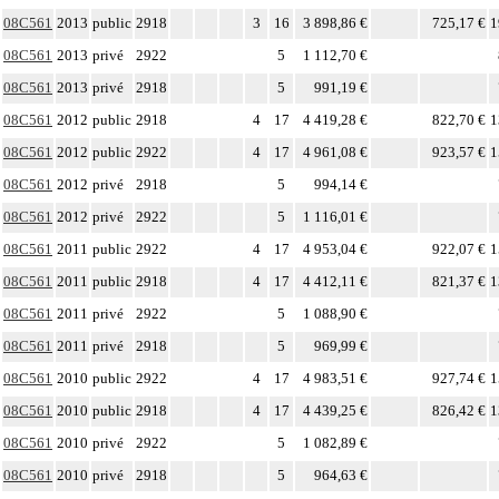
08C561
2013
public
2918
3
16
3 898,86 €
725,17 €
1
08C561
2013
privé
2922
5
1 112,70 €
08C561
2013
privé
2918
5
991,19 €
08C561
2012
public
2918
4
17
4 419,28 €
822,70 €
1
08C561
2012
public
2922
4
17
4 961,08 €
923,57 €
1
08C561
2012
privé
2918
5
994,14 €
08C561
2012
privé
2922
5
1 116,01 €
08C561
2011
public
2922
4
17
4 953,04 €
922,07 €
1
08C561
2011
public
2918
4
17
4 412,11 €
821,37 €
1
08C561
2011
privé
2922
5
1 088,90 €
08C561
2011
privé
2918
5
969,99 €
08C561
2010
public
2922
4
17
4 983,51 €
927,74 €
1
08C561
2010
public
2918
4
17
4 439,25 €
826,42 €
1
08C561
2010
privé
2922
5
1 082,89 €
08C561
2010
privé
2918
5
964,63 €