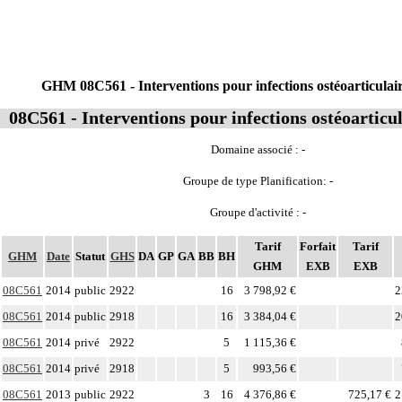
GHM 08C561 - Interventions pour infections ostéoarticulair
08C561 - Interventions pour infections ostéoarticul
Domaine associé : -
Groupe de type Planification: -
Groupe d'activité : -
Tarif
Forfait
Tarif
GHM
Date
Statut
GHS
DA
GP
GA
BB
BH
GHM
EXB
EXB
08C561
2014
public
2922
16
3 798,92 €
2
08C561
2014
public
2918
16
3 384,04 €
2
08C561
2014
privé
2922
5
1 115,36 €
08C561
2014
privé
2918
5
993,56 €
08C561
2013
public
2922
3
16
4 376,86 €
725,17 €
2