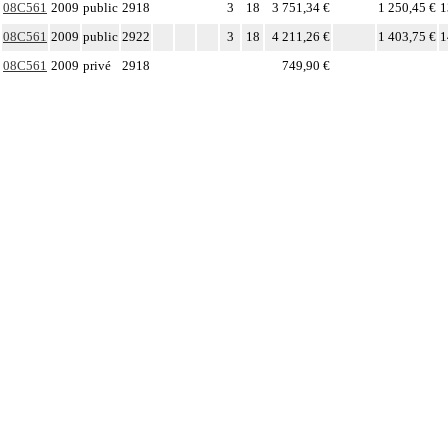
08C561
2009
public
2918
3
18
3 751,34 €
1 250,45 €
1
08C561
2009
public
2922
3
18
4 211,26 €
1 403,75 €
1
08C561
2009
privé
2918
749,90 €