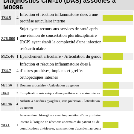
Diagnostics CIM-10 (DAS) associés à
M0096
Infection et réaction inflammatoire dues à une
T84.5
4
prothèse articulaire interne
Sujet ayant recours aux services de santé après
une réunion de concertation pluridisciplinaire
Z76.800
1
[RCP] ayant établi la complexité d'une infection
ostéoarticulaire
M25.46
1
Épanchement articulaire - Articulation du genou
Infection et réaction inflammatoire dues à
T84.7
4
d'autres prothèses, implants et greffes
orthopédiques internes
M25.56
1
Douleur articulaire - Articulation du genou
T84.0
2
Complication mécanique d'une prothèse articulaire interne
Arthrite à bactéries pyogènes, sans précision - Articulation
M00.96
4
du genou
Intervention chirurgicale avec implantation d'une prothèse
interne à l'origine de réactions anormales du patient ou de
Y83.1
1
complications ultérieures, sans mention d'accident au cours