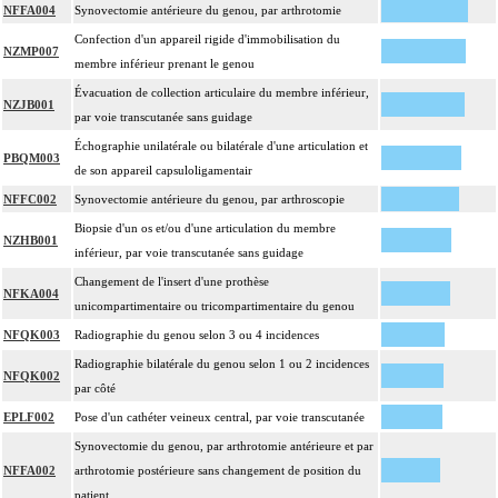
NFFA004
Synovectomie antérieure du genou, par arthrotomie
Confection d'un appareil rigide d'immobilisation du
NZMP007
membre inférieur prenant le genou
Évacuation de collection articulaire du membre inférieur,
NZJB001
par voie transcutanée sans guidage
Échographie unilatérale ou bilatérale d'une articulation et
PBQM003
de son appareil capsuloligamentair
NFFC002
Synovectomie antérieure du genou, par arthroscopie
Biopsie d'un os et/ou d'une articulation du membre
NZHB001
inférieur, par voie transcutanée sans guidage
Changement de l'insert d'une prothèse
NFKA004
unicompartimentaire ou tricompartimentaire du genou
NFQK003
Radiographie du genou selon 3 ou 4 incidences
Radiographie bilatérale du genou selon 1 ou 2 incidences
NFQK002
par côté
EPLF002
Pose d'un cathéter veineux central, par voie transcutanée
Synovectomie du genou, par arthrotomie antérieure et par
NFFA002
arthrotomie postérieure sans changement de position du
patient