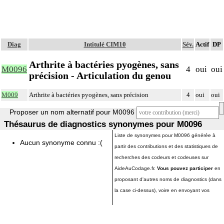
Diag
Intitulé CIM10
Sév.
Actif
DP
Arthrite à bactéries pyogènes, sans
M0096
4
oui
oui
précision - Articulation du genou
M009
Arthrite à bactéries pyogènes, sans précision
4
oui
oui
Proposer un nom alternatif pour M0096
Thésaurus de diagnostics synonymes pour M0096
Liste de synonymes pour M0096 générée à
Aucun synonyme connu :(
partir des contributions et des statistiques de
recherches des codeurs et codeuses sur
AideAuCodage.fr.
Vous pouvez participer
en
proposant d'autres noms de diagnostics (dans
la case ci-dessus), voire en envoyant vos