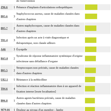
de l'intervention
Z96.6
1
Présence d'implants d'articulations orthopédiques
Staphylococcus aureus, cause de maladies classées dans
B95.6
3
d'autres chapitres
Autres staphylocoques, cause de maladies classées dans
B95.7
2
d'autres chapitres
Infection après un acte à visée diagnostique et
T81.4
3
thérapeutique, non classée ailleurs
A46
3
Érysipèle
Syndrome de réponse inflammatoire systémique d'origine
R65.0
2
infectieuse sans défaillance d'organe
Streptocoques non précisés, cause de maladies classées
B95.5
2
dans d'autres chapitres
U82.1
1
Résistance à la méthicilline
Infection et réaction inflammatoire dues à un appareil de
T84.6
4
fixation interne [toute localisation]
Autres agents bactériens précisés, cause de maladies
B96.8
1
classées dans d'autres chapitres
M79.66
1
Douleur au niveau d'un membre - Jambe