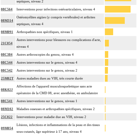
septiques, niveau 2
08C564
Interventions pour infections ostéoarticulaires, niveau 4
Ostéomyélites aigües (y compris vertébrales) et arthrites
08M314
septiques, niveau 4
08M091
Arthropathies non spécifiques, niveau 1
Autres interventions pour blessures ou complications d'acte,
21C054
niveau 4
08C384
Autres arthroscopies du genou, niveau 4
08C544
Autres interventions sur le genou, niveau 4
08C542
Autres interventions sur le genou, niveau 2
25M02T
Autres maladies dues au VIH, très courte durée
Affections de l'appareil musculosquelettique sans acte
08K02J
opératoire de la CMD 08, avec anesthésie, en ambulatoire
08C541
Autres interventions sur le genou, niveau 1
08M102
Maladies osseuses et arthropathies spécifiques, niveau 2
25C022
Interventions pour maladie due au VIH, niveau 2
Lésions, infections et inflammations de la peau et des tissus
09M054
sous-cutanés, âge supérieur à 17 ans, niveau 4