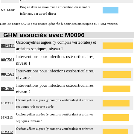
Biopsie d'un os et/ou d'une articulation du membre
NZHA001
inférieur, par abord direct
Liste de codes CCAM pour M0096 générée à partir des statistiques du PMSI français
GHM associés avec M0096
Ostéomyélites aigües (y compris vertébrales) et
08M311
arthrites septiques, niveau 1
Interventions pour infections ostéoarticulaires,
08C561
niveau 1
Interventions pour infections ostéoarticulaires,
08C563
niveau 3
Interventions pour infections ostéoarticulaires,
08C562
niveau 2
Ostéomyélites aigües (y compris vertébrales) et arthrites
08M31T
septiques, très courte durée
Ostéomyélites aigües (y compris vertébrales) et arthrites
08M313
septiques, niveau 3
Ostéomyélites aigües (y compris vertébrales) et arthrites
08M312