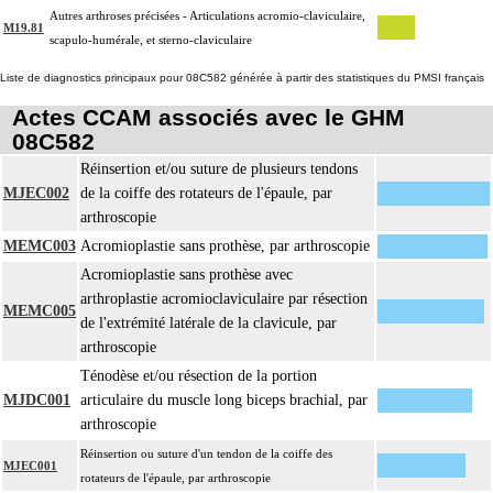
Autres arthroses précisées - Articulations acromio-claviculaire,
M19.81
scapulo-humérale, et sterno-claviculaire
Liste de diagnostics principaux pour 08C582 générée à partir des statistiques du PMSI français
Actes CCAM associés avec le GHM
08C582
Réinsertion et/ou suture de plusieurs tendons
MJEC002
de la coiffe des rotateurs de l'épaule, par
arthroscopie
MEMC003
Acromioplastie sans prothèse, par arthroscopie
Acromioplastie sans prothèse avec
arthroplastie acromioclaviculaire par résection
MEMC005
de l'extrémité latérale de la clavicule, par
arthroscopie
Ténodèse et/ou résection de la portion
MJDC001
articulaire du muscle long biceps brachial, par
arthroscopie
Réinsertion ou suture d'un tendon de la coiffe des
MJEC001
rotateurs de l'épaule, par arthroscopie