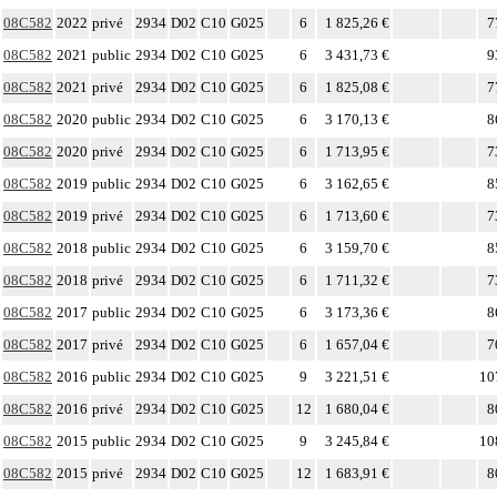
08C582
2022
privé
2934
D02
C10
G025
6
1 825,26 €
7
08C582
2021
public
2934
D02
C10
G025
6
3 431,73 €
9
08C582
2021
privé
2934
D02
C10
G025
6
1 825,08 €
7
08C582
2020
public
2934
D02
C10
G025
6
3 170,13 €
8
08C582
2020
privé
2934
D02
C10
G025
6
1 713,95 €
7
08C582
2019
public
2934
D02
C10
G025
6
3 162,65 €
8
08C582
2019
privé
2934
D02
C10
G025
6
1 713,60 €
7
08C582
2018
public
2934
D02
C10
G025
6
3 159,70 €
8
08C582
2018
privé
2934
D02
C10
G025
6
1 711,32 €
7
08C582
2017
public
2934
D02
C10
G025
6
3 173,36 €
8
08C582
2017
privé
2934
D02
C10
G025
6
1 657,04 €
7
08C582
2016
public
2934
D02
C10
G025
9
3 221,51 €
10
08C582
2016
privé
2934
D02
C10
G025
12
1 680,04 €
8
08C582
2015
public
2934
D02
C10
G025
9
3 245,84 €
10
08C582
2015
privé
2934
D02
C10
G025
12
1 683,91 €
8