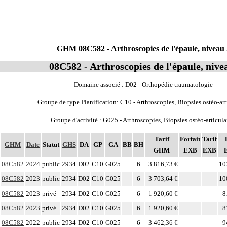
GHM 08C582 - Arthroscopies de l'épaule, niveau 
08C582 - Arthroscopies de l'épaule, nive
Domaine associé : D02 - Orthopédie traumatologie
Groupe de type Planification: C10 - Arthroscopies, Biopsies ostéo-art
Groupe d'activité : G025 - Arthroscopies, Biopsies ostéo-articula
Tarif
Forfait
Tarif
T
GHM
Date
Statut
GHS
DA
GP
GA
BB
BH
GHM
EXB
EXB
08C582
2024
public
2934
D02
C10
G025
6
3 816,73 €
10
08C582
2023
public
2934
D02
C10
G025
6
3 703,64 €
10
08C582
2023
privé
2934
D02
C10
G025
6
1 920,60 €
8
08C582
2023
privé
2934
D02
C10
G025
6
1 920,60 €
8
08C582
2022
public
2934
D02
C10
G025
6
3 462,36 €
9