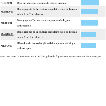
AHLB001
Bloc anesthésique continu du plexus brachial
Radiographie de la ceinture scapulaire et/ou de l'épaule
MAQK003
selon 1 ou 2 incidences
Nettoyage de l'articulation scapulohumérale, par
MEJC001
arthroscopie
Radiographie de la ceinture scapulaire et/ou de l'épaule
MAQK001
selon 3 ou 4 incidences
Résection du bourrelet glénoïdal scapulohuméral, par
MEFC001
arthroscopie
Liste de codes CCAM associés à 08C582 générée à partir des statistiques du PMSI français