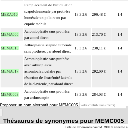
Remplacement de l'articulation
scapulohumérale par prothèse
MEKA010
13.3.2.6
296,48 €
1,4
humérale unipolaire ou par
cupule mobile
Acromioplastie sans prothèse,
MEMA006
13.3.2.6
213,76 €
1,4
par abord direct
Arthroplastie scapulohumérale
MEMA015
13.3.2.6
238,11 €
1,4
sans prothèse, par abord direct
Acromioplastie sans prothèse
avec arthroplastie
MEMA017
acromioclaviculaire par
13.3.2.6
292,60 €
1,4
résection de l'extrémité latérale
de la clavicule, par abord direct
Acromioplastie sans prothèse,
MEMC003
13.3.2.6
284,03 €
1,4
par arthroscopie
Proposer un nom alternatif pour MEMC005
Thésaurus de synonymes pour MEMC005
Liste de synonymes pour MEMC005 générée à