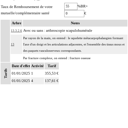
%BR+
Taux de Remboursement de votre
mutuelle/complémentaire santé
€
Arbre
Notes
Avec ou sans : arthroscopie scapulohumérale
13.3.2.6
Par rayon de la main, on entend : le squelette métacarpophalangien formant
13
l'axe d'un doigt et les articulations adjacentes, et l'ensemble des tissus mous et
des paquets vasculonerveux correspondants.
Par fracture complexe, on entend : fracture osseuse
- comportant au moins 3 fragments principaux,
Date d'effet
Activité
Tarif
13
Tarifs
- incoercible après réduction,
01/01/2025
1
355,53 €
- avec enfoncement ostéochondral nécessitant un geste de relèvement.
01/01/2025
4
137,61 €
Par nettoyage d'une articulation [debridement], on entend :
- résection localisée de synoviale, de replis synoviaux et/ou d'ostéophytes
13
- ablation de corps étrangers intraarticulaires, de fragments fibrocartilagineux
et/ou d'autres chondropathies localisées.
Par exérèse partielle d'un os, on entend :
- exérèse de fragment osseux, sans interruption de la continuité osseuse
13
- exérèse de lésion osseuse de surface : résection d'exostose ostéogénique,