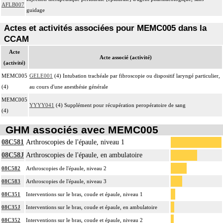
AFLB007
guidage
Actes et activités associées pour MEMC005 dans la
CCAM
Acte
Acte associé (activité)
(activité)
MEMC005
GELE001
(4) Intubation trachéale par fibroscopie ou dispositif laryngé particulier,
(4)
au cours d'une anesthésie générale
MEMC005
YYYY041
(4) Supplément pour récupération peropératoire de sang
(4)
GHM associés avec MEMC005
08C581
Arthroscopies de l'épaule, niveau 1
08C58J
Arthroscopies de l'épaule, en ambulatoire
08C582
Arthroscopies de l'épaule, niveau 2
08C583
Arthroscopies de l'épaule, niveau 3
08C351
Interventions sur le bras, coude et épaule, niveau 1
08C35J
Interventions sur le bras, coude et épaule, en ambulatoire
08C352
Interventions sur le bras, coude et épaule, niveau 2