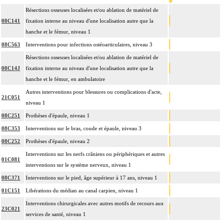
Résections osseuses localisées et/ou ablation de matériel de
08C141
fixation interne au niveau d'une localisation autre que la
hanche et le fémur, niveau 1
08C563
Interventions pour infections ostéoarticulaires, niveau 3
Résections osseuses localisées et/ou ablation de matériel de
08C14J
fixation interne au niveau d'une localisation autre que la
hanche et le fémur, en ambulatoire
Autres interventions pour blessures ou complications d'acte,
21C051
niveau 1
08C251
Prothèses d'épaule, niveau 1
08C353
Interventions sur le bras, coude et épaule, niveau 3
08C252
Prothèses d'épaule, niveau 2
Interventions sur les nerfs crâniens ou périphériques et autres
01C081
interventions sur le système nerveux, niveau 1
08C371
Interventions sur le pied, âge supérieur à 17 ans, niveau 1
01C151
Libérations du médian au canal carpien, niveau 1
Interventions chirurgicales avec autres motifs de recours aux
23C021
services de santé, niveau 1