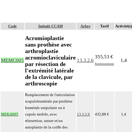
Code
Intitulé CCAM
Arbre
Tarif
Activité(s)
Acromioplastie
sans prothèse avec
arthroplastie
355,53 €
acromioclaviculaire
MEMC005
13.3.2.6
1,4
par résection de
Remboursement
l'extrémité latérale
de la clavicule, par
arthroscopie
Remplacement de l'articulation
scapulohumérale par prothèse
humérale unipolaire ou à
MEKA005
cupule mobile, avec
13.3.2.6
432,88 €
1,4
réinsertion, suture et/ou
autoplastie de la coiffe des