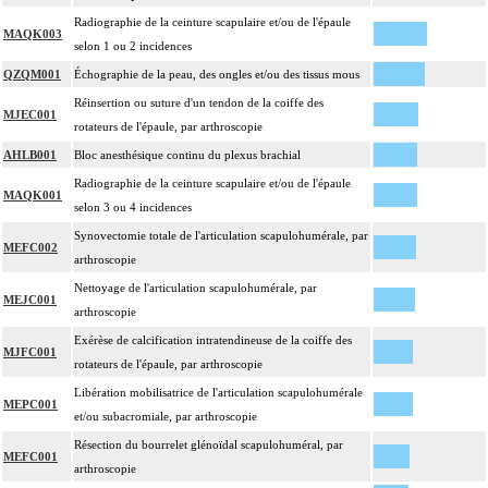
Radiographie de la ceinture scapulaire et/ou de l'épaule
MAQK003
selon 1 ou 2 incidences
QZQM001
Échographie de la peau, des ongles et/ou des tissus mous
Réinsertion ou suture d'un tendon de la coiffe des
MJEC001
rotateurs de l'épaule, par arthroscopie
AHLB001
Bloc anesthésique continu du plexus brachial
Radiographie de la ceinture scapulaire et/ou de l'épaule
MAQK001
selon 3 ou 4 incidences
Synovectomie totale de l'articulation scapulohumérale, par
MEFC002
arthroscopie
Nettoyage de l'articulation scapulohumérale, par
MEJC001
arthroscopie
Exérèse de calcification intratendineuse de la coiffe des
MJFC001
rotateurs de l'épaule, par arthroscopie
Libération mobilisatrice de l'articulation scapulohumérale
MEPC001
et/ou subacromiale, par arthroscopie
Résection du bourrelet glénoïdal scapulohuméral, par
MEFC001
arthroscopie