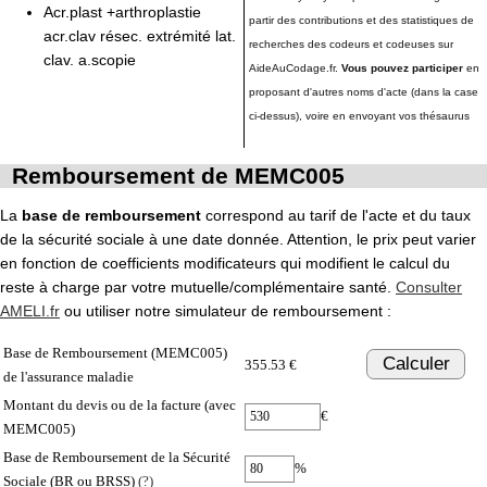
Acr.plast +arthroplastie
partir des contributions et des statistiques de
acr.clav résec. extrémité lat.
recherches des codeurs et codeuses sur
clav. a.scopie
AideAuCodage.fr.
Vous pouvez participer
en
proposant d'autres noms d'acte (dans la case
ci-dessus), voire en envoyant vos thésaurus
Remboursement de MEMC005
La
base de remboursement
correspond au tarif de l'acte et du taux
de la sécurité sociale à une date donnée. Attention, le prix peut varier
en fonction de coefficients modificateurs qui modifient le calcul du
reste à charge par votre mutuelle/complémentaire santé.
Consulter
AMELI.fr
ou utiliser notre simulateur de remboursement :
Base de Remboursement (MEMC005)
Calculer
355.53 €
de l'assurance maladie
Montant du devis ou de la facture (avec
€
MEMC005)
Base de Remboursement de la Sécurité
%
Sociale (BR ou BRSS)
(?)