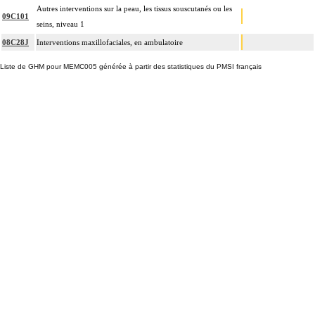
Autres interventions sur la peau, les tissus souscutanés ou les
09C101
seins, niveau 1
08C28J
Interventions maxillofaciales, en ambulatoire
Liste de GHM pour MEMC005 générée à partir des statistiques du PMSI français