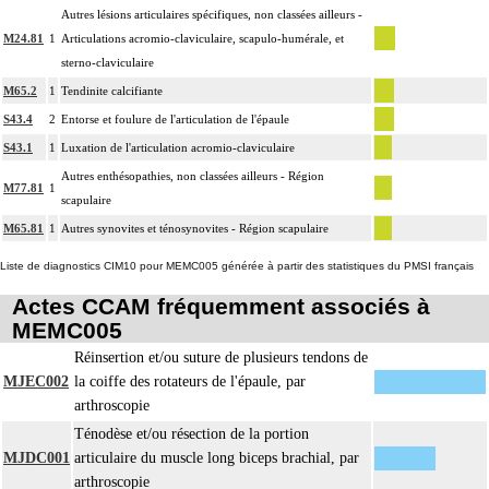
L'ostéotomie inclut l'ostéosynthèse et/ou la contention par appareillage
Autres lésions articulaires spécifiques, non classées ailleurs -
13
externe.
M24.81
1
Articulations acromio-claviculaire, scapulo-humérale, et
L'ostéosynthèse d'une fracture inclut sa réduction simultanée et sa contention
sterno-claviculaire
13
par appareillage externe.
M65.2
1
Tendinite calcifiante
La réduction orthopédique extemporanée d'une luxation inclut la contention
S43.4
2
Entorse et foulure de l'articulation de l'épaule
13
par confection d'un appareillage rigide externe, ou la stabilisation interne
S43.1
1
Luxation de l'articulation acromio-claviculaire
[arthrorise] temporaire.
Autres enthésopathies, non classées ailleurs - Région
M77.81
1
La réduction orthopédique extemporanée d'une fracture inclut la contention
scapulaire
par confection d'un appareillage rigide externe.
13
M65.81
1
Autres synovites et ténosynovites - Région scapulaire
Comprend : réduction orthopédique itérative de fracture, avec gypsotomie de
réaxation
Liste de diagnostics CIM10 pour MEMC005 générée à partir des statistiques du PMSI français
Tout acte thérapeutique, par arthroscopie inclut le nettoyage de l'articulation
Actes CCAM fréquemment associés à
13
traitée.
MEMC005
13
Toute arthrotomie inclut l'arthroscopie peropératoire éventuelle.
Réinsertion et/ou suture de plusieurs tendons de
Facturation : lors de l'association d'une réduction de luxation et d'une
MJEC002
la coiffe des rotateurs de l'épaule, par
13
réduction de fracture de l'épiphyse adjacente un seul acte peut être facturé
arthroscopie
Ténodèse et/ou résection de la portion
MJDC001
articulaire du muscle long biceps brachial, par
arthroscopie