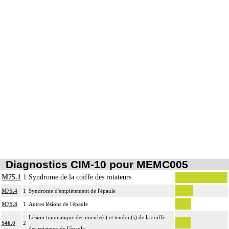
d'apophysite...
- résection osseuse unicorticale : résection d'ostéome ostéoïde...
Par évidement d'un os, on entend :
- cratérisation [sauciérisation] osseuse
13
- séquestrectomie osseuse
- curetage de lésion osseuse infectieuse, kystique ou tumorale.
Par repose de matériel, on entend : pose de matériel après ablation d'un
13
précédent au cours d'une intervention préalable.
Par changement de matériel, on entend : ablation de matériel avec pose
13
simultanée d'un matériel de type identique ou analogue sur le même site.
Par ostéosynthèse d'une fracture à foyer ouvert, on entend : réduction et
13
fixation osseuse avec exposition du foyer de fracture.
Par ostéosynthèse d'une fracture à foyer fermé, on entend : réduction et
13
fixation osseuse par voie transcutanée ou avec abord à distance, sans
Diagnostics CIM-10 pour MEMC005
exposition du foyer de fracture.
M75.1
1
Syndrome de la coiffe des rotateurs
13
Par ostéotomie complexe, on entend : ostéotomie multidirectionnelle.
M75.4
1
Syndrome d'empiètement de l'épaule
Par ostéotomie simple, on entend : ostéotomie unidirectionnelle ou rotatoire
13
M75.8
1
Autres lésions de l'épaule
isolée, pour réaxation ou raccourcissement.
Lésion traumatique des muscle(s) et tendon(s) de la coiffe
La suture de muscle ou de tendon inclut l'immobilisation par appareillage
Notes
S46.0
2
13
des rotateurs de l'épaule