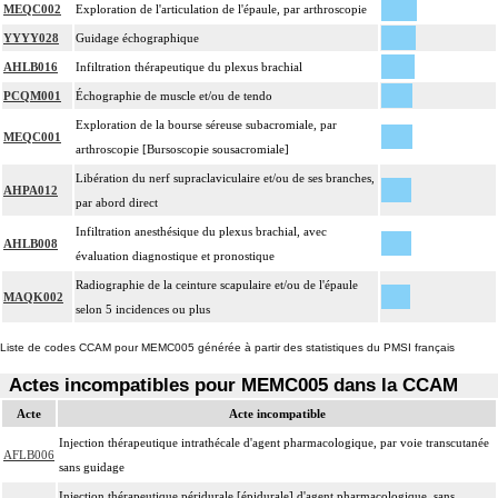
MEQC002
Exploration de l'articulation de l'épaule, par arthroscopie
YYYY028
Guidage échographique
AHLB016
Infiltration thérapeutique du plexus brachial
PCQM001
Échographie de muscle et/ou de tendo
Exploration de la bourse séreuse subacromiale, par
MEQC001
arthroscopie [Bursoscopie sousacromiale]
Libération du nerf supraclaviculaire et/ou de ses branches,
AHPA012
par abord direct
Infiltration anesthésique du plexus brachial, avec
AHLB008
évaluation diagnostique et pronostique
Radiographie de la ceinture scapulaire et/ou de l'épaule
MAQK002
selon 5 incidences ou plus
Liste de codes CCAM pour MEMC005 générée à partir des statistiques du PMSI français
Actes incompatibles pour MEMC005 dans la CCAM
Acte
Acte incompatible
Injection thérapeutique intrathécale d'agent pharmacologique, par voie transcutanée
AFLB006
sans guidage
Injection thérapeutique péridurale [épidurale] d'agent pharmacologique, sans