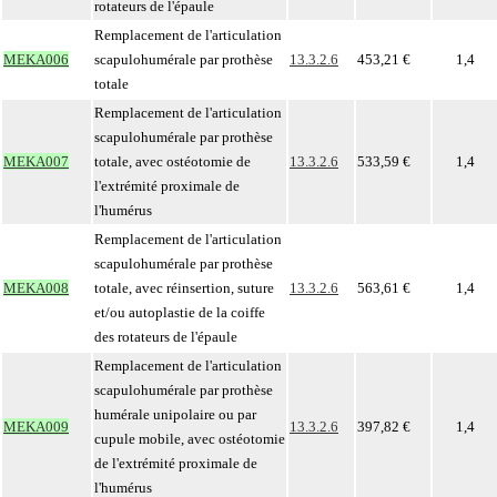
rotateurs de l'épaule
Remplacement de l'articulation
MEKA006
scapulohumérale par prothèse
13.3.2.6
453,21 €
1,4
totale
Remplacement de l'articulation
scapulohumérale par prothèse
MEKA007
totale, avec ostéotomie de
13.3.2.6
533,59 €
1,4
l'extrémité proximale de
l'humérus
Remplacement de l'articulation
scapulohumérale par prothèse
MEKA008
totale, avec réinsertion, suture
13.3.2.6
563,61 €
1,4
et/ou autoplastie de la coiffe
des rotateurs de l'épaule
Remplacement de l'articulation
scapulohumérale par prothèse
humérale unipolaire ou par
MEKA009
13.3.2.6
397,82 €
1,4
cupule mobile, avec ostéotomie
de l'extrémité proximale de
l'humérus