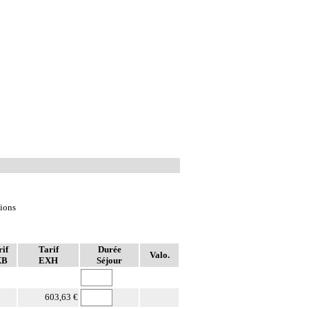
tions
if
Tarif
Durée
Valo.
XB
EXH
Séjour
603,63 €