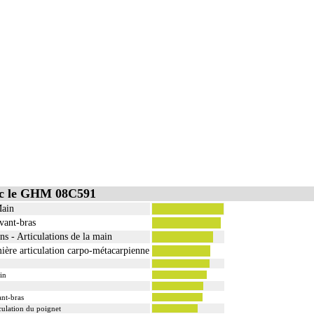
ec le GHM 08C591
Main
Avant-bras
ons - Articulations de la main
mière articulation carpo-métacarpienne
in
ant-bras
iculation du poignet