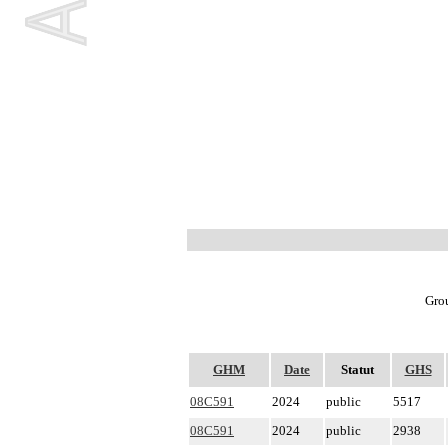
Grou
GHM
Date
Statut
GHS
08C591
2024
public
5517
08C591
2024
public
2938