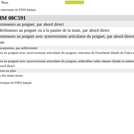
- Main
 statistiques du PMSI français
GHM 08C591
tenseurs au poignet, par abord direct
chisseurs au poignet ou à la paume de la main, par abord direct
tenseurs au poignet avec synovectomie articulaire du poignet, par abord direct
nne
acarpienne, par arthrotomie
au poignet avec synovectomie articulaire du poignet, résection de l'extrémité distale de l'ulna e
au poignet avec synovectomie articulaire du poignet, arthrodèse radio-ulnaire distale et ostéoto
bord direct
nces ou plus
u des tissus mous
tistiques du PMSI français