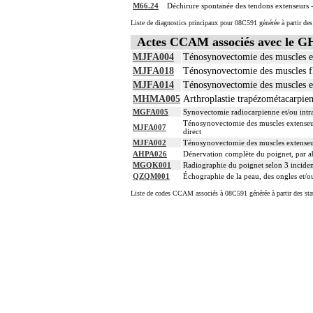
M66.24
Déchirure spontanée des tendons extenseurs 
Liste de diagnostics principaux pour 08C591 générée à partir des
Actes CCAM associés avec le 
MJFA004
Ténosynovectomie des muscles ex
MJFA018
Ténosynovectomie des muscles flé
MJFA014
Ténosynovectomie des muscles ex
MHMA005
Arthroplastie trapézométacarpie
MGFA005
Synovectomie radiocarpienne et/ou intr
Ténosynovectomie des muscles extenseurs 
MJFA007
direct
MJFA002
Ténosynovectomie des muscles extenseurs 
AHPA026
Dénervation complète du poignet, par a
MGQK001
Radiographie du poignet selon 3 incide
QZQM001
Échographie de la peau, des ongles et/o
Liste de codes CCAM associés à 08C591 générée à partir des sta