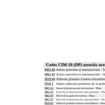
Codes CIM-10 (DP) associés av
M65.84
Autres synovites et ténosynovites - 
M65.83
Autres synovites et ténosynovites - 
M19.04
Arthrose primaire d'autres articulati
M18.1
Autres arthroses primaires de la pre
M65.14
Autres (téno)synovites infectieuses - Main
M65.94
Synovite et ténosynovite, sans précision - Ma
M65.04
Abcès de la gaine du tendon - Main
M65.93
Synovite et ténosynovite, sans précision - Av
M19.03
Arthrose primaire d'autres articulations - Art