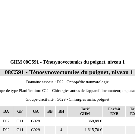
GHM 08C591 - Ténosynovectomies du poignet, niveau 1
08C591 - Ténosynovectomies du poignet, niveau 1
Domaine associé : D02 - Orthopédie traumatologie
pe de type Planification: C11 - Chirurgies autres de l'appareil locomoteur, amputa
Groupe d'activité : G029 - Chirurgies main, poignet
Tarif
Forfait
Tar
DA
GP
GA
BB
BH
GHM
EXB
E
D02
C11
G029
869,89 €
D02
C11
G029
4
1 615,70 €