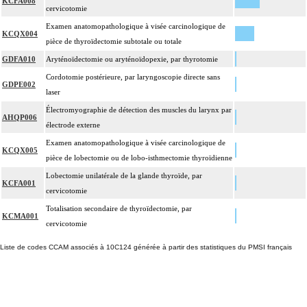
KCFA008
cervicotomie
Examen anatomopathologique à visée carcinologique de
KCQX004
pièce de thyroïdectomie subtotale ou totale
GDFA010
Aryténoïdectomie ou aryténoïdopexie, par thyrotomie
Cordotomie postérieure, par laryngoscopie directe sans
GDPE002
laser
Électromyographie de détection des muscles du larynx par
AHQP006
électrode externe
Examen anatomopathologique à visée carcinologique de
KCQX005
pièce de lobectomie ou de lobo-isthmectomie thyroïdienne
Lobectomie unilatérale de la glande thyroïde, par
KCFA001
cervicotomie
Totalisation secondaire de thyroïdectomie, par
KCMA001
cervicotomie
Liste de codes CCAM associés à 10C124 générée à partir des statistiques du PMSI français