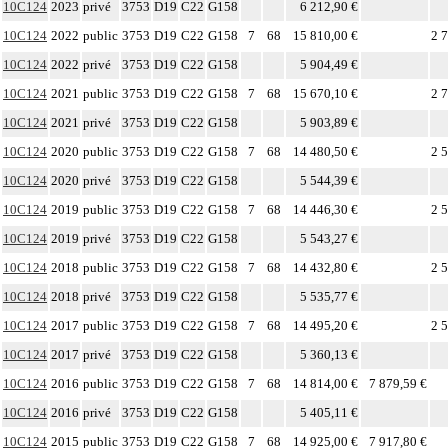
10C124
2023
privé
3753
D19
C22
G158
6 212,90 €
10C124
2022
public
3753
D19
C22
G158
7
68
15 810,00 €
2 
10C124
2022
privé
3753
D19
C22
G158
5 904,49 €
10C124
2021
public
3753
D19
C22
G158
7
68
15 670,10 €
2 
10C124
2021
privé
3753
D19
C22
G158
5 903,89 €
10C124
2020
public
3753
D19
C22
G158
7
68
14 480,50 €
2 
10C124
2020
privé
3753
D19
C22
G158
5 544,39 €
10C124
2019
public
3753
D19
C22
G158
7
68
14 446,30 €
2 
10C124
2019
privé
3753
D19
C22
G158
5 543,27 €
10C124
2018
public
3753
D19
C22
G158
7
68
14 432,80 €
2 
10C124
2018
privé
3753
D19
C22
G158
5 535,77 €
10C124
2017
public
3753
D19
C22
G158
7
68
14 495,20 €
2 
10C124
2017
privé
3753
D19
C22
G158
5 360,13 €
10C124
2016
public
3753
D19
C22
G158
7
68
14 814,00 €
7 879,59 €
10C124
2016
privé
3753
D19
C22
G158
5 405,11 €
10C124
2015
public
3753
D19
C22
G158
7
68
14 925,00 €
7 917,80 €