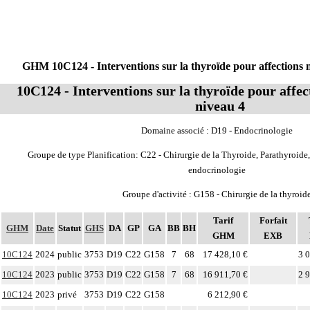
GHM 10C124 - Interventions sur la thyroïde pour affections 
10C124 - Interventions sur la thyroïde pour affe
niveau 4
Domaine associé : D19 - Endocrinologie
Groupe de type Planification: C22 - Chirurgie de la Thyroide, Parathyroide
endocrinologie
Groupe d'activité : G158 - Chirurgie de la thyroid
Tarif
Forfait
GHM
Date
Statut
GHS
DA
GP
GA
BB
BH
GHM
EXB
10C124
2024
public
3753
D19
C22
G158
7
68
17 428,10 €
3 
10C124
2023
public
3753
D19
C22
G158
7
68
16 911,70 €
2 
10C124
2023
privé
3753
D19
C22
G158
6 212,90 €