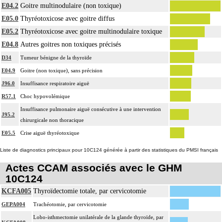
E04.2
Goitre multinodulaire (non toxique)
E05.0
Thyréotoxicose avec goitre diffus
E05.2
Thyréotoxicose avec goitre multinodulaire toxique
E04.8
Autres goitres non toxiques précisés
D34
Tumeur bénigne de la thyroïde
E04.9
Goitre (non toxique), sans précision
J96.0
Insuffisance respiratoire aiguë
R57.1
Choc hypovolémique
Insuffisance pulmonaire aiguë consécutive à une intervention
J95.2
chirurgicale non thoracique
E05.5
Crise aiguë thyréotoxique
Liste de diagnostics principaux pour 10C124 générée à partir des statistiques du PMSI français
Actes CCAM associés avec le GHM
10C124
KCFA005
Thyroïdectomie totale, par cervicotomie
GEPA004
Trachéotomie, par cervicotomie
Lobo-isthmectomie unilatérale de la glande thyroïde, par