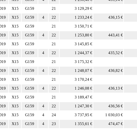
D19
X15
G159
21
3 129,29 €
D19
X15
G159
4
22
1 233,24 €
436,15 €
D19
X15
G159
21
3 150,71 €
D19
X15
G159
4
22
1 253,80 €
443,41 €
D19
X15
G159
21
3 145,85 €
D19
X15
G159
4
22
1 244,37 €
435,52 €
D19
X15
G159
21
3 175,32 €
D19
X15
G159
4
22
1 248,07 €
436,82 €
D19
X15
G159
21
3 170,24 €
D19
X15
G159
4
22
1 246,08 €
436,13 €
D19
X15
G159
21
3 189,47 €
D19
X15
G159
4
22
1 247,30 €
436,56 €
D19
X15
G159
4
24
3 737,95 €
1 030,03 €
D19
X15
G159
4
23
1 355,61 €
474,47 €