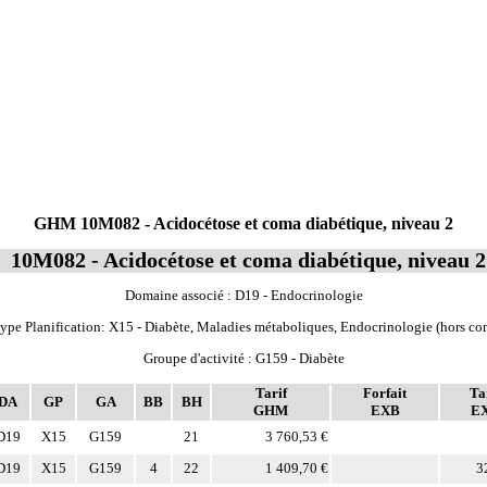
GHM 10M082 - Acidocétose et coma diabétique, niveau 2
10M082 - Acidocétose et coma diabétique, niveau 2
Domaine associé : D19 - Endocrinologie
ype Planification: X15 - Diabète, Maladies métaboliques, Endocrinologie (hors co
Groupe d'activité : G159 - Diabète
Tarif
Forfait
Ta
DA
GP
GA
BB
BH
GHM
EXB
E
D19
X15
G159
21
3 760,53 €
D19
X15
G159
4
22
1 409,70 €
3