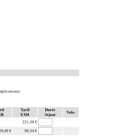
mplications)
rif
Tarif
Durée
Valo.
XB
EXH
Séjour
221,36 €
20,49 €
90,34 €