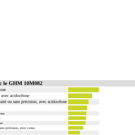
vec le GHM 10M082
tose
, avec acidocétose
aité ou sans précision, avec acidocétose
coma
e
se
sans précision, avec coma