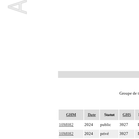
Groupe de t
GHM
Date
Statut
GHS
10M082
2024
public
3927
10M082
2024
privé
3927