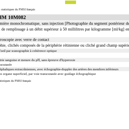
 statistiques du PMSI français
GHM 10M082
mière monochromatique, sans injection [Photographie du segment postérieur de l
t de remplissage à un débit supérieur à 50 millilitres par kilogramme [ml/kg] e
roscopie avec verre de contact
hie, clichés composés de la périphérie rétinienne ou cliché grand champ supéri
l'oeil par scanographie à cohérence optique
trie sanguine et mesure du pH, sans épreuve d'hyperoxie
nscutanée
éphaliques extracrâniennes, avec échographie-doppler des artères des membres inférieurs
n organe superficiel, par voie transcutanée avec guidage échographique
tistiques du PMSI français