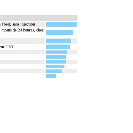
'oeil, sans injection]
n moins de 24 heures, chez
eur à 60°