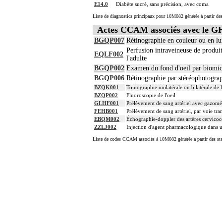
E14.0
Diabète sucré, sans précision, avec coma
Liste de diagnostics principaux pour 10M082 générée à partir des
Actes CCAM associés avec le 
BGQP007
Rétinographie en couleur ou en lu
Perfusion intraveineuse de produi
EQLF002
l'adulte
BGQP002
Examen du fond d'oeil par biomic
BGQP006
Rétinographie par stéréophotograp
BZQK001
Tomographie unilatérale ou bilatérale de 
BZQP002
Fluoroscopie de l'oeil
GLHF001
Prélèvement de sang artériel avec gazomé
FEHB001
Prélèvement de sang artériel, par voie tra
EBQM002
Échographie-doppler des artères cervicoc
ZZLJ002
Injection d'agent pharmacologique dans u
Liste de codes CCAM associés à 10M082 générée à partir des sta