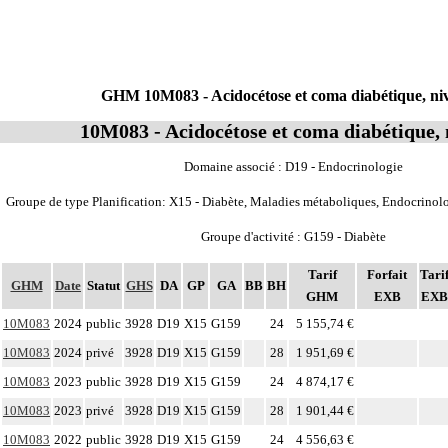
GHM 10M083 - Acidocétose et coma diabétique, ni
10M083 - Acidocétose et coma diabétique, 
Domaine associé : D19 - Endocrinologie
Groupe de type Planification: X15 - Diabète, Maladies métaboliques, Endocrinolo
Groupe d'activité : G159 - Diabète
Tarif
Forfait
Tari
GHM
Date
Statut
GHS
DA
GP
GA
BB
BH
GHM
EXB
EXB
10M083
2024
public
3928
D19
X15
G159
24
5 155,74 €
10M083
2024
privé
3928
D19
X15
G159
28
1 951,69 €
10M083
2023
public
3928
D19
X15
G159
24
4 874,17 €
10M083
2023
privé
3928
D19
X15
G159
28
1 901,44 €
10M083
2022
public
3928
D19
X15
G159
24
4 556,63 €