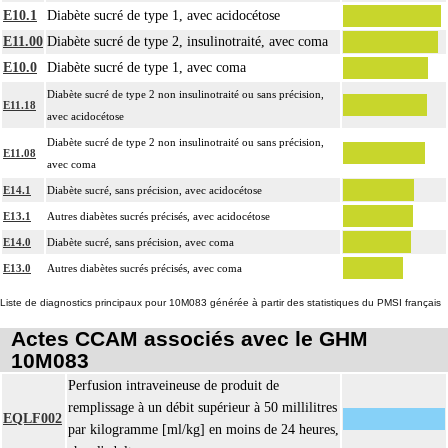
E10.1
Diabète sucré de type 1, avec acidocétose
E11.00
Diabète sucré de type 2, insulinotraité, avec coma
E10.0
Diabète sucré de type 1, avec coma
Diabète sucré de type 2 non insulinotraité ou sans précision,
E11.18
avec acidocétose
Diabète sucré de type 2 non insulinotraité ou sans précision,
E11.08
avec coma
E14.1
Diabète sucré, sans précision, avec acidocétose
E13.1
Autres diabètes sucrés précisés, avec acidocétose
E14.0
Diabète sucré, sans précision, avec coma
E13.0
Autres diabètes sucrés précisés, avec coma
Liste de diagnostics principaux pour 10M083 générée à partir des statistiques du PMSI français
Actes CCAM associés avec le GHM
10M083
Perfusion intraveineuse de produit de
remplissage à un débit supérieur à 50 millilitres
EQLF002
par kilogramme [ml/kg] en moins de 24 heures,