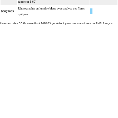
supérieur à 60°
Rétinographie en lumière bleue avec analyse des fibres
BGQP009
optiques
Liste de codes CCAM associés à 10M083 générée à partir des statistiques du PMSI français