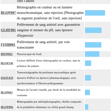
chez l'adulte
Rétinographie en couleur ou en lumière
BGQP007
monochromatique, sans injection [Photographie
du segment postérieur de l'oeil, sans injection]
Prélèvement de sang artériel avec gazométrie
GLHF001
sanguine et mesure du pH, sans épreuve
d'hyperoxie
Prélèvement de sang artériel, par voie
FEHB001
transcutanée
BZQP002
Fluoroscopie de l'oeil
Lecture différée d'une rétinographie en couleur, sans la
BGQP140
présence du patient
Tomoscintigraphie de perfusion myocardique après
DAQL010
épreuve d'effort ou épreuve pharmacologique, avec
synchronisation à l'électrocardiogramme
Mesure de l'acuité visuelle, par étude de la sensibilité au
BLQP003
contraste
Rétinographie par stéréophotographie, clichés composés
BGQP006
de la périphérie rétinienne ou cliché grand champ