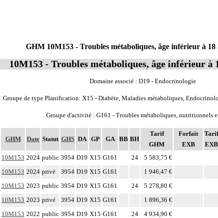
GHM 10M153 - Troubles métaboliques, âge inférieur à 18 
10M153 - Troubles métaboliques, âge inférieur à 1
Domaine associé : D19 - Endocrinologie
Groupe de type Planification: X15 - Diabète, Maladies métaboliques, Endocrinolo
Groupe d'activité : G161 - Troubles métaboliques, nutritionnels e
Tarif
Forfait
Tari
GHM
Date
Statut
GHS
DA
GP
GA
BB
BH
GHM
EXB
EXB
10M153
2024
public
3954
D19
X15
G161
24
5 583,75 €
10M153
2024
privé
3954
D19
X15
G161
1 946,47 €
10M153
2023
public
3954
D19
X15
G161
24
5 278,80 €
10M153
2023
privé
3954
D19
X15
G161
1 896,36 €
10M153
2022
public
3954
D19
X15
G161
24
4 934,90 €