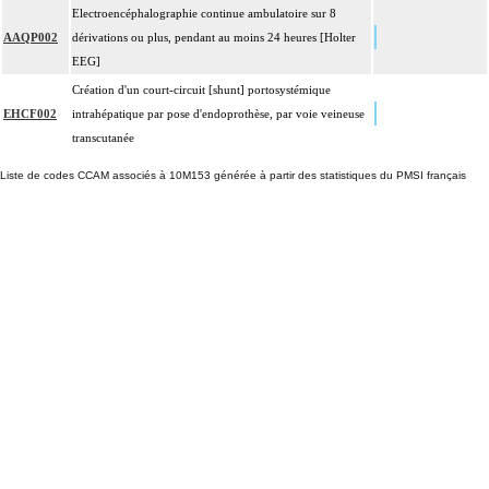
Electroencéphalographie continue ambulatoire sur 8
AAQP002
dérivations ou plus, pendant au moins 24 heures [Holter
EEG]
Création d'un court-circuit [shunt] portosystémique
EHCF002
intrahépatique par pose d'endoprothèse, par voie veineuse
transcutanée
Liste de codes CCAM associés à 10M153 générée à partir des statistiques du PMSI français