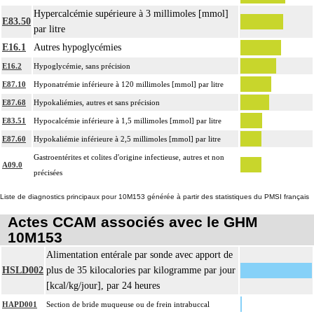
Hypercalcémie supérieure à 3 millimoles [mmol]
E83.50
par litre
E16.1
Autres hypoglycémies
E16.2
Hypoglycémie, sans précision
E87.10
Hyponatrémie inférieure à 120 millimoles [mmol] par litre
E87.68
Hypokaliémies, autres et sans précision
E83.51
Hypocalcémie inférieure à 1,5 millimoles [mmol] par litre
E87.60
Hypokaliémie inférieure à 2,5 millimoles [mmol] par litre
Gastroentérites et colites d'origine infectieuse, autres et non
A09.0
précisées
Liste de diagnostics principaux pour 10M153 générée à partir des statistiques du PMSI français
Actes CCAM associés avec le GHM
10M153
Alimentation entérale par sonde avec apport de
HSLD002
plus de 35 kilocalories par kilogramme par jour
[kcal/kg/jour], par 24 heures
HAPD001
Section de bride muqueuse ou de frein intrabuccal